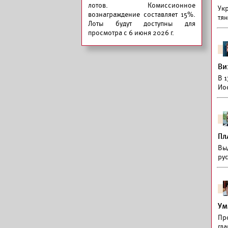
лотов. Комиссионное
Ук
вознаграждение составляет 15%.
тян
Лоты будут доступны для
просмотра с 6 июня 2026 г.
Ви
В 
Ио
Пл
Вы
ру
Ум
Пр
гла