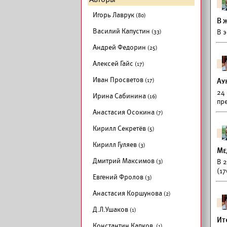
Игорь Лаврук
(80)
В 
Василий Капустин
(33)
В 
Андрей Федорин
(25)
Алексей Гайс
(17)
Иван Просветов
(17)
Ау
24
Ирина Сабинина
(16)
пр
Анастасия Осокина
(7)
Кирилл Секретёв
(5)
Кирилл Гуляев
(3)
Ме
Дмитрий Максимов
(3)
В 
(17
Евгений Фролов
(3)
Анастасия Коршунова
(2)
Д.Л.Ушаков
(1)
Ит
Константин Капков
(1)