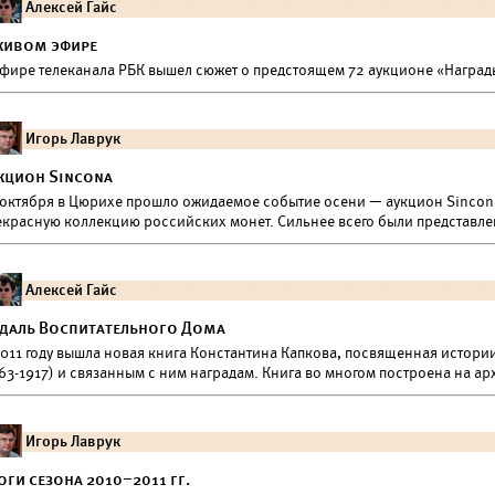
Алексей Гайс
живом эфире
эфире телеканала РБК вышел сюжет о предстоящем 72 аукционе «Награ
Игорь Лаврук
кцион Sincona
 октября в Цюрихе прошло ожидаемое событие осени — аукцион Sincon
екрасную коллекцию российских монет. Сильнее всего были представле
Алексей Гайс
даль Воспитательного Дома
2011 году вышла новая книга Константина Капкова, посвященная истор
63-1917) и связанным с ним наградам. Книга во многом построена на а
Игорь Лаврук
оги сезона 2010–2011 гг.