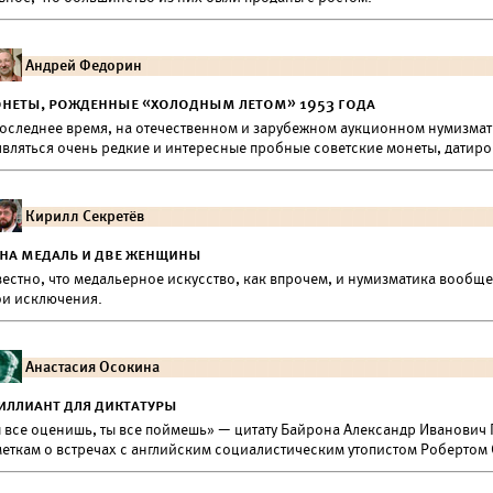
Андрей Федорин
неты, рожденные «холодным летом» 1953 года
последнее время, на отечественном и зарубежном аукционном нумизмат
являться очень редкие и интересные пробные советские монеты, датиро
Кирилл Секретёв
на медаль и две женщины
естно, что медальерное искусство, как впрочем, и нумизматика вообще
ои исключения.
Анастасия Осокина
иллиант для диктатуры
ы все оценишь, ты все поймешь» — цитату Байрона Александр Иванович 
меткам о встречах с английским социалистическим утопистом Робертом