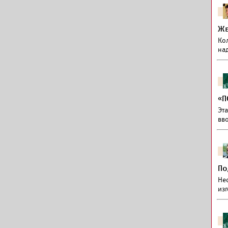
Же
Ко
на
«П
Эт
вв
По
Не
из