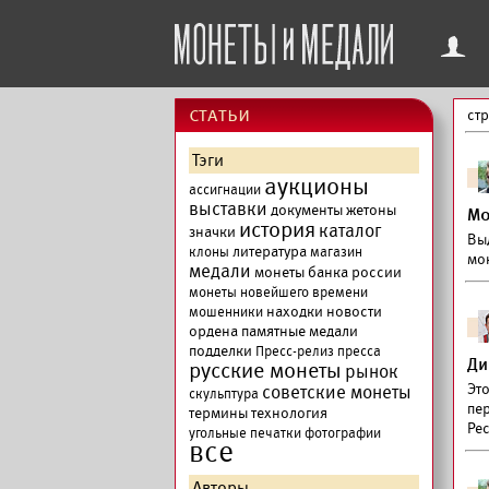
f
cтатьи
ст
Тэги
аукционы
ассигнации
выставки
документы
жетоны
Мо
история
каталог
значки
Вы
литература
клоны
магазин
мо
медали
монеты банка россии
монеты новейшего времени
находки
новости
мошенники
ордена
памятные медали
подделки
Пресс-релиз
пресса
Ди
русские монеты
рынок
Эт
советские монеты
скульптура
пе
термины
технология
Ре
угольные печатки
фотографии
все
Авторы