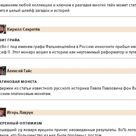
рашением любой коллекции и ключом к разгадке многих тайн может стат
ется целый шлейф загадок и историй.
Кирилл Секретёв
зит графа
1780 г. под именем графа Фалькенштейна в Россию инкогнито прибыл 
сиф II. Этот монарх вошел в историю как неутомимый реформатор и пут
Алексей Гайс
атиновая монета
держки из статьи известного русского историка Павла Павловича фон 
сским платиновым монетам.
Игорь Лаврук
еренный оптимизм
ошедший 29 января аукцион принес неожиданные результаты. 80% лотов
вное, что большинство из них были проданы с ростом.