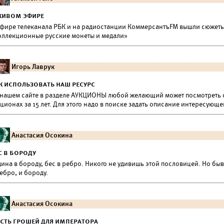
живом эфире
эфире телеканала РБК и на радиостанции КоммерсантъFM вышли сюжеты
оллекционные русские монеты и медали»
Игорь Лаврук
к использовать наш ресурс
 нашем сайте в разделе АУКЦИОНЫ любой желающий может посмотреть с
ционах за 15 лет. Для этого надо в поиске задать описание интересующе
Анастасия Осокина
с в бороду
ина в бороду, бес в ребро. Никого не удивишь этой пословицей. Но бы
ебро, и бороду.
Анастасия Осокина
сть грошей для императора