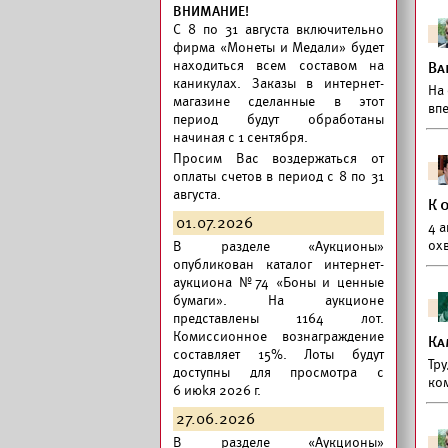
ВНИМАНИЕ!
C 8 по 31 августа включительно
фирма «Монеты и Медали» будет
находиться всем составом на
Ва
каникулах. Заказы в интернет-
На
магазине сделанные в этот
вп
период будут обработаны
начиная с 1 сентября.
Просим Вас воздержаться от
оплаты счетов в период с 8 по 31
августа.
К 
01.07.2026
4 
охв
В разделе «Аукционы»
опубликован
каталог интернет-
аукциона №74 «Боны и ценные
бумаги».
На аукционе
представлены 1164 лот.
Комиссионное вознаграждение
Ка
составляет 15%. Лоты будут
Тру
доступны для просмотра с
ко
6 июkя 2026 г.
27.06.2026
В разделе «Аукционы»