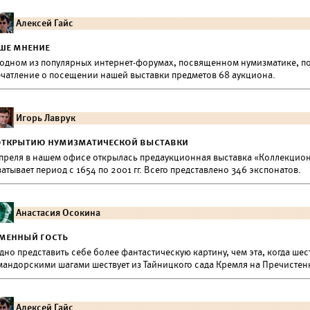
Алексей Гайс
ше мнение
 одном из популярных интернет-форумах, посвященном нумизматике, пол
ечатление о посещении нашей выставки предметов 68 аукциона.
Игорь Лаврук
открытию нумизматической выставки
апреля в нашем офисе открылась предаукционная выставка «Коллекцион
атывает период с 1654 по 2001 гг. Всего представлено 346 экспонатов.
Анастасия Осокина
менный гость
дно представить себе более фантастическую картину, чем эта, когда шес
мандорскими шагами шествует из Тайницкого сада Кремля на Пречистенк
Алексей Гайс