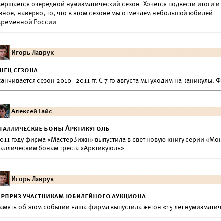
вершается очередной нумизматический сезон. Хочется подвести итоги и
авное, наверно, то, что в этом сезоне мы отмечаем небольшой юбилей —
временной России.
Игорь Лаврук
нец сезона
анчивается сезон 2010 - 2011 гг. С 7-го августа мы уходим на каникулы.
Алексей Гайс
таллические боны Арктикуголь
2011 году фирма «МастерВижн» выпустила в свет новую книгу серии «Мо
таллическим бонам треста «Арктикуголь».
Игорь Лаврук
рприз участникам юбилейного аукциона
память об этом событии наша фирма выпустила жетон «15 лет нумизмати