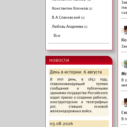
За
гл
Константин Клочков
(1)
со
В.А.Спановский
(1)
Любовь Андреева
(1)
Все
Ко
Зак
новости
День в истории: 6 августа
Ме
В этот день, в 1851 году,
В 
главнокомандующий путями
ме
сообщения и публичными
зданиями государства Российского
издал приказ о создании рабочих,
конструкторских и телеграфных
рот, ставших основой
железнодорожных войск.
Сю
В 
03.08.2026