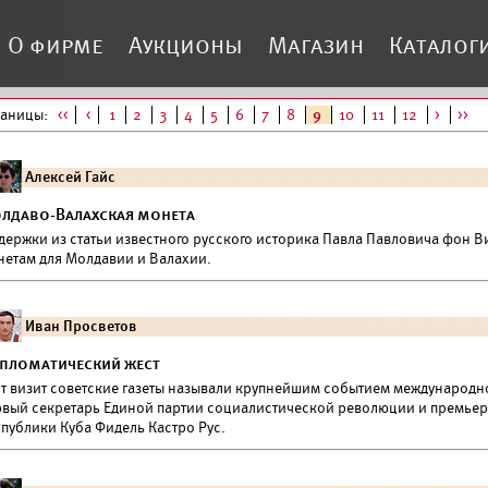
О фирме
Аукционы
Магазин
Каталог
раницы:
<<
<
1
2
3
4
5
6
7
8
9
10
11
12
>
>>
Алексей Гайс
лдаво-Валахская монета
держки из статьи известного русского историка Павла Павловича фон В
нетам для Молдавии и Валахии.
Иван Просветов
пломатический жест
от визит советские газеты называли крупнейшим событием международно
рвый секретарь Единой партии социалистической революции и премьер
спублики Куба Фидель Кастро Рус.