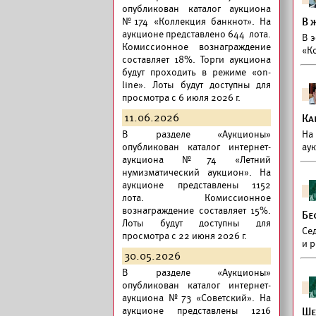
опубликован
каталог аукциона
№174 «Коллекция банкнот».
На
В 
аукционе представлено 644 лота.
В 
Комиссионное вознаграждение
«К
составляет 18%. Торги аукциона
будут проходить в режиме «on-
line». Лоты будут доступны для
просмотра с 6 июля 2026 г.
11.06.2026
Ка
В разделе «Аукционы»
На
опубликован
каталог интернет-
аук
аукциона №74 «Летний
нумизматический аукцион».
На
аукционе представлены 1152
лота. Комиссионное
вознаграждение составляет 15%.
Бе
Лоты будут доступны для
Сед
просмотра с 22 июня 2026 г.
и р
30.05.2026
В разделе «Аукционы»
опубликован
каталог интернет-
аукциона №73 «Советский».
На
аукционе представлены 1216
Ше