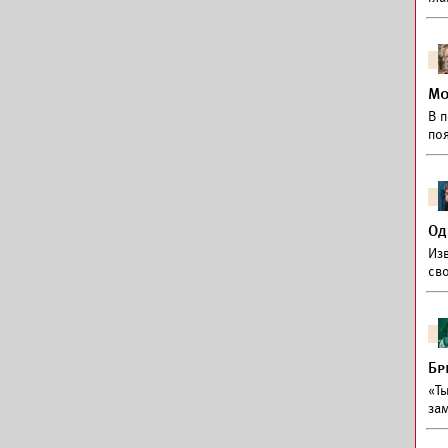
Мо
В 
по
Од
Изв
св
Бр
«Т
за