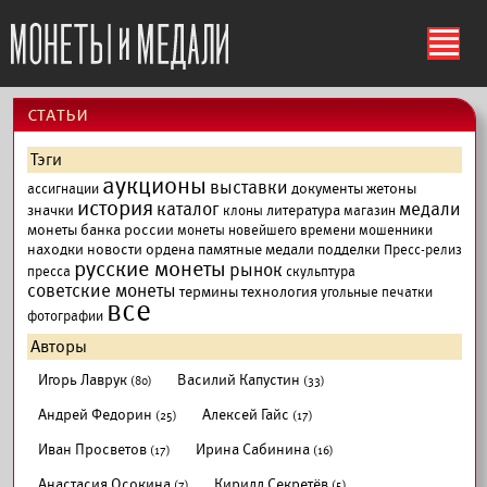
ś
cтатьи
Тэги
аукционы
выставки
документы
жетоны
ассигнации
история
каталог
медали
значки
литература
клоны
магазин
монеты банка россии
монеты новейшего времени
мошенники
находки
новости
ордена
памятные медали
подделки
Пресс-релиз
русские монеты
рынок
пресса
скульптура
советские монеты
термины
технология
угольные печатки
все
фотографии
Авторы
Игорь Лаврук
Василий Капустин
(80)
(33)
Андрей Федорин
Алексей Гайс
(25)
(17)
Иван Просветов
Ирина Сабинина
(17)
(16)
Анастасия Осокина
Кирилл Секретёв
(7)
(5)