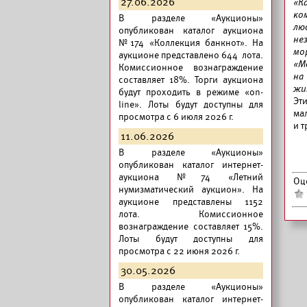
27.06.2026
«К
ко
В разделе «Аукционы»
лю
опубликован
каталог аукциона
не
№174 «Коллекция банкнот».
На
мо
аукционе представлено 644 лота.
«М
Комиссионное вознаграждение
на
составляет 18%. Торги аукциона
жи
будут проходить в режиме «on-
Эти
line». Лоты будут доступны для
ма
просмотра с 6 июля 2026 г.
и т
11.06.2026
В разделе «Аукционы»
опубликован
каталог интернет-
аукциона №74 «Летний
Оц
нумизматический аукцион».
На
аукционе представлены 1152
лота. Комиссионное
вознаграждение составляет 15%.
Лоты будут доступны для
просмотра с 22 июня 2026 г.
30.05.2026
В разделе «Аукционы»
опубликован
каталог интернет-