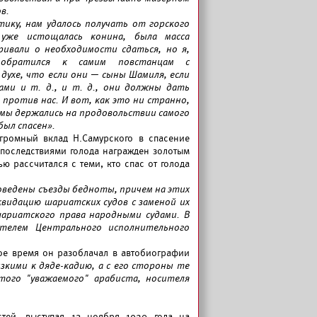
в.
ику, нам удалось получать от горского
 уже истощалась конина, была масса
ривали о необходимости сдаться, но я,
, обратился к самим повстанцам с
ухе, что если они — сыны Шамиля, если
ами и т. д., и т. д., они должны дать
против нас. И вот, как это ни странно,
 мы держались на продовольствии самого
был спасен».
огромный вклад Н.Самурского в спасение
с последствиями голода награжден золотым
 рассчитался с теми, кто спас от голода
роведены съезды бедноты, причем на этих
квидацию шариатских судов с заменой их
ариатского права народными судами. В
ателем Центрального исполнительного
ое время он разоблачал в автобиографии
зкими к дяде-кадию, а с его стороны те
того "уважаемого" арабиста, носителя
стей, выступая 13 ноября 1920 года на