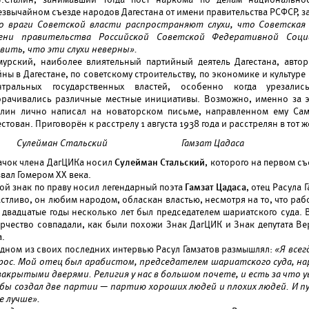
езвычайном съезде народов Дагестана от имени правительства РСФСР, з
о враги Советской власти распространяют слухи, что Советская
ени правительства Российской Советской Федеративной Социа
явить, что эти слухи неверны».
мурский, наиболее влиятельный партийный деятель Дагестана, авто
ны в Дагестане, по советскому строительству, по экономике и культур
нтральных государственных властей, особенно когда урезалис
орачивались различные местные инициативы. Возможно, именно за эт
алин лично написал на новаторском письме, направленном ему С
стован. Приговорён к расстрелу 1 августа 1938 года и расстрелян в тот 
Сулейман Стальский
Гамзат Цадаса
ачок члена ДагЦИКа носил
Сулейман Стальский
, которого на первом съ
вал Гомером ХХ века.
ой знак по праву носил легендарный поэта
Гамзат Цадаса
, отец Расула 
астливо, он любим народом, обласкан властью, несмотря на то, что ра
в двадцатые годы несколько лет был председателем шариатского суда. 
орчество совпадали, как были похожи Знак ДагЦИК и Знак депутата Ве
а.
одном из своих последних интервью Расул Гамзатов размышлял:
«Я всег
рос. Мой отец был арабистом, председателем шариатского суда, н
 закрытыми дверями. Религия у нас в большом почете, и есть за что
 бы создал две партии
—
партию хороших людей и плохих людей. И п
е лучше».