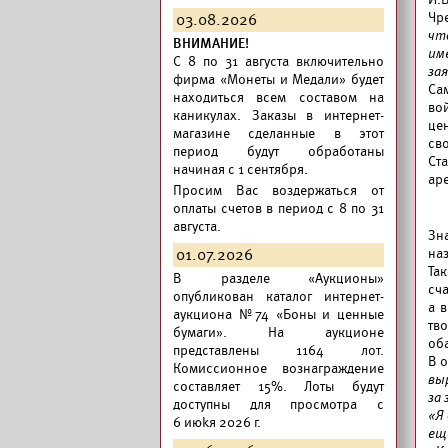
Чр
03.08.2026
чт
ВНИМАНИЕ!
им
C 8 по 31 августа включительно
за
фирма «Монеты и Медали» будет
Са
находиться всем составом на
вой
каникулах. Заказы в интернет-
це
магазине сделанные в этот
св
период будут обработаны
Ст
начиная с 1 сентября.
аре
Просим Вас воздержаться от
оплаты счетов в период с 8 по 31
августа.
Зн
01.07.2026
наз
Так
В разделе «Аукционы»
сч
опубликован
каталог интернет-
а 
аукциона №74 «Боны и ценные
тв
бумаги».
На аукционе
об
представлены 1164 лот.
В 
Комиссионное вознаграждение
вы
составляет 15%. Лоты будут
за
доступны для просмотра с
«Я
6 июkя 2026 г.
ещ