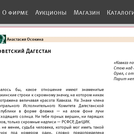
О фирме
Аукционы
Магазин
Каталог
Анастасия Осокина
оветский Дагестан
«Кавказ п
Стою над 
Орел, с о
Парит неп
залось бы, какое отношение имеют знаменитые
шкинские строки к скромному значку, на котором никак
 отражена величавая красота Кавказа. На Знаке члена
нтрального Исполнительного Комитета Дагестанской
спублики в форме флажка — на алом фоне лучи
сходящего солнца. Ни тебе горных вершин, ни парящих
лов, только скромные надписи — РСФСР, ДагЦИК.
м не менее, судьба человека, который мог иметь такой
ачок под номером один, словно предопределена