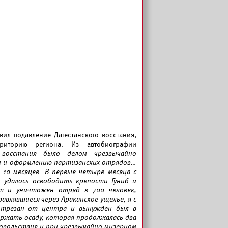
вил подавление Дагестанского восстания,
рриторию региона. Из автобиографии
 восстания было делом чрезвычайно
и и оформлению партизанских отрядов…
 10 месяцев. В первые четыре месяца с
удалось освободить крепости Гуниб и
ит и уничтожен отряд в 700 человек,
авлявшиеся через Араканское ущелье, я с
отрезан от центра и вынужден был в
ржать осаду, которая продолжалась два
овольствия и при чрезвычайно мизерном