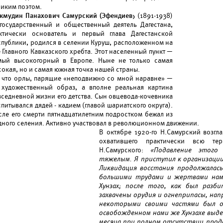
ликим поэтом.
жмудин Панахович Самурский (Эфендиев)
(1891-1938)
государственный и общественный деятель Дагестана,
ктически основатель и первый глава Дагестанской
спублики, родился в селении Куруш, расположенном на
 Главного Кавказского хребта. Этот населенный пункт —
мый высокогорный в Европе. Ныне не только самая
сокая, но и самая южная точка нашей страны.
к что орлы, парящие «неподвижно со мной наравне» —
 художественный образ, а вполне реальная картина
вседневной жизни его детства. Сын овцевода-кочевника
питывался дядей - кадием (главой шариатского округа).
сле его смерти пятнадцатилетним подростком бежал из
дного селения. Активно участвовал в революционном движении.
В октябре 1920-го Н.Самурский возгла
охватившего практически всю те
Н.Самурского:
«Подавление этого
тяжелым. Я приступил к организаци
Ликвидация восстания продолжалась
большими трудами и жертвами нам 
Хунзах; после того, как был разб
захвачены орудия и огнеприпасы, напр
некоторыми своими частями был 
освобожденном нами же Хунзахе выде
месяца при полном отсутствии прод