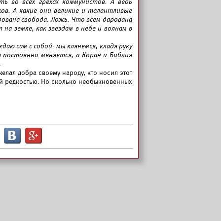
ь во всех грехах коммунистов. А ведь
хов. А какие они великие и талантливые
ована свобода. Ложь. Что всем дарована
на земле, как звездам в небе и волнам в
даю сам с собой: мы клянемся, кладя руку
 постоянно меняется, а Коран и Библия
.
желал добра своему народу, кто носил этот
ой редкостью. Но сколько необыкновенных
B
G