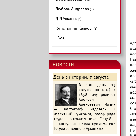
Любовь Андреева
(1)
Д.Л.Ушаков
(1)
Константин Капков
(1)
Все
пр
на
на
На
новости
на
же
ос
День в истории: 7 августа
«П
В этот день (19
съ
августа по ст.с.) в
на
1858 году родился
ко
Алексей
ко
Алексеевич Ильин
С 
— картограф, издатель и
«х
известный нумизмат, автор ряда
трудов по нумизматике. С 1918 г.
вз
— сотрудник отдела нумизматики
ша
Государственного Эрмитажа.
Не 
И.