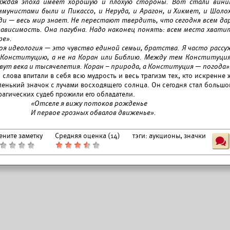
аждая эпоха имеет хорошую и плохую стороны. Вот стали винит
ммунистами были и Пикассо, и Неруда, и Арагон, и Хикмет, и Шоло
ди
—
весь мир знает. Не перестают твердить, что сегодня всем дар
зависимость. Она пагубна. Надо наконец понять: всем места хватит 
ре».
оя идеология
—
это чувство единой семьи, братства. Я часто рассуж
 Конституцию, а не на Коран или Библию. Между тем Конституция
вут века и тысячелетия. Коран – природа, а Конституция — погода»
 слова впитали в себя всю мудрость и весь трагизм тех, кто искренне 
ленький значок с лучами восходящего солнца. Он сегодня стал больш
рагических судеб прожили его обладатели.
«Отселе я вижу потоков рожденье
И первое грозных обвалов движенье».
ените заметку
Средняя оценка (
14
)
тэги:
аукционы, значки
Ш