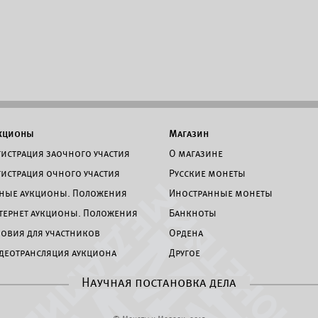
кционы
Магазин
гистрация заочного участия
О магазине
гистрация очного участия
Русские монеты
ные аукционы. Положения
Иностранные монеты
тернет аукционы. Положения
Банкноты
ловия для участников
Ордена
деотрансляция аукциона
Другое
Научная постановка дела