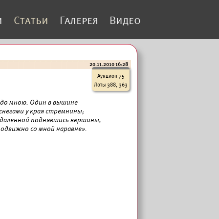
и
Статьи
Галерея
Видео
20.11.2010 16:28
Аукцион 75
Лоты 388, 363
одо мною. Один в вышине
снегами у края стремнины;
тдаленной поднявшись вершины,
одвижно со мной наравне».