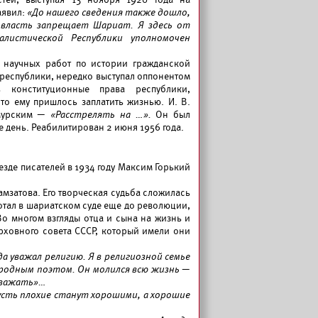
аявил:
«До нашего сведения также дошло,
 власть запрещает Шариат. Я здесь от
листической Республики уполномочен
р научных работ по истории гражданской
е республики, нередко выступал оппонентом
ь конституционные права республики,
о ему пришлось заплатить жизнью. И. В.
амурским —
«Расстрелять на …».
Он был
же день. Реабилитирован 2 июня 1956 года.
езде писателей в 1934 году Максим Горький
Гамзатова. Его творческая судьба сложилась
ботал в шариатском суде еще до революции,
Во многом взгляды отца и сына на жизнь и
рховного совета СССР, который имели они
да уважал религию. Я в религиозной семье
ародным поэтом. Он молился всю жизнь
—
 уважать»…
усть плохие станут хорошими, а хорошие