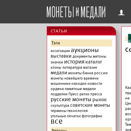
f
cтатьи
Тэги
аукционы
С
ассигнации
выставки
документы
жетоны
история
каталог
значки
литература
клоны
магазин
медали
монеты банка россии
монеты новейшего времени
находки
новости
мошенники
Ка
ордена
памятные медали
пу
подделки
Пресс-релиз
пресса
русские монеты
не
рынок
Це
советские монеты
скульптура
ре
термины
технология
во
угольные печатки
фотографии
все
ор
Те
зн
Авторы