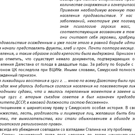
количестве снаряжения и огнеприпасо
Применяя необходимую военную такт
населения продовольствие. У нас
заболеваний, некоторые уже погова
зная психологию горских масс
соответствующим воззванием в том д
они считают себя героями, храбрец
одовольствие осажденным и уже после этого в равной борьбе идти 
м начали представлять фрукты, хлеб и проч. Почти полтора месяца
селения, и таким образом осада крепости была выдержана. Гарнизон 
до отметить, что существует немало документов, подтверждающих 
селения Дагестана от голода в двадцатые годы. За работу по борьбе 
тоном ЦК последгола при ВЦИКе. Иными словами, Самурский полностью
ажденный гарнизон.
о ликвидации восстания в 1921
г. … мною по всему Дагестану были п
ездах мне удалось добиться согласия населения на повсеместную ли
родными судами, что и явилось переломным моментом в замене ш
нце 1921
г. вторым съездом советов я был назначен председ
митета ДССР, в каковой должности состою бессменно».
отношением к шариатскому праву у Самурского особая история. В св
анжество, лесть, угодливость и лицемерие лиц, желавших быть бли
ятки, те вымогательства, кои стали обыкновением в обиходе э
риатского религиозного права»
.
всегда его убеждения совпадали со взглядами Сталина на эту проблему.
В.Сталин, занимавший тогда пост наркома по делам национально