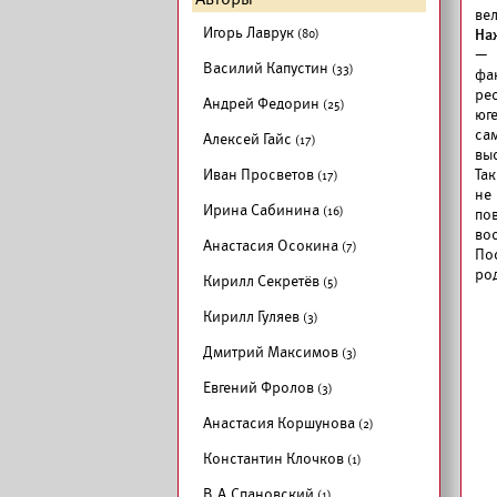
ве
Игорь Лаврук
(80)
На
— 
Василий Капустин
(33)
фа
ре
Андрей Федорин
(25)
юге
са
Алексей Гайс
(17)
вы
Иван Просветов
Та
(17)
не
Ирина Сабинина
(16)
по
вос
Анастасия Осокина
(7)
По
ро
Кирилл Секретёв
(5)
Кирилл Гуляев
(3)
Дмитрий Максимов
(3)
Евгений Фролов
(3)
Анастасия Коршунова
(2)
Константин Клочков
(1)
В.А.Спановский
(1)