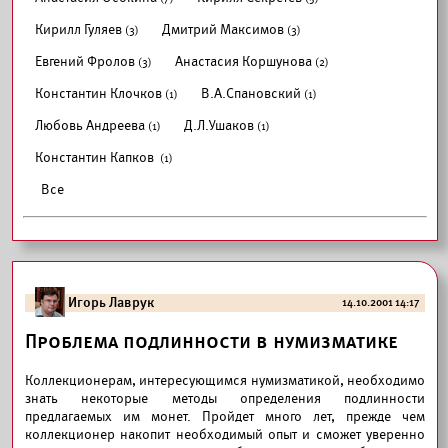
Кирилл Гуляев
Дмитрий Максимов
(3)
(3)
Евгений Фролов
Анастасия Коршунова
(3)
(2)
Константин Клочков
В.А.Спановский
(1)
(1)
Любовь Андреева
Д.Л.Ушаков
(1)
(1)
Константин Капков
(1)
Все
Игорь Лаврук
14.10.2001 14:17
Проблема подлинности в нумизматике
Коллекционерам, интересующимся нумизматикой, необходимо
знать некоторые методы определения подлинности
предлагаемых им монет. Пройдет много лет, прежде чем
коллекционер накопит необходимый опыт и сможет уверенно