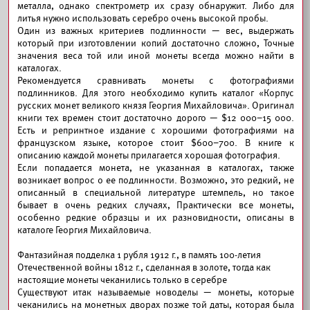
металла, однако спектрометр их сразу обнаружит. Либо для
литья нужно использовать серебро очень высокой пробы.
Один из важных критериев подлинности — вес, выдержать
который при изготовлении копий достаточно сложно, Точные
значения веса той или иной монеты всегда можно найти в
каталогах.
Рекомендуется сравнивать монеты с фотографиями
подлинников. Для этого необходимо купить каталог «Корпус
русских монет великого князя Георгия Михайловича». Оригинал
книги тех времен стоит достаточно дорого — $12 000–15 000.
Есть и репринтное издание с хорошими фотографиями на
французском языке, которое стоит $600–700. В книге к
описанию каждой монеты прилагается хорошая фотография.
Если попадается монета, не указанная в каталогах, также
возникает вопрос о ее подлинности. Возможно, это редкий, не
описанный в специальной литературе штемпель, но такое
бывает в очень редких случаях, Практически все монеты,
особенно редкие образцы и их разновидности, описаны в
каталоге Георгия Михайловича.
Фантазийная подделка 1 рубля 1912 г., в память 100-летия
Отечественной войны 1812 г., сделанная в золоте, тогда как
настоящие монеты чеканились только в серебре
Существуют итак называемые новоделы — монеты, которые
чеканились на монетных дворах позже той даты, которая была