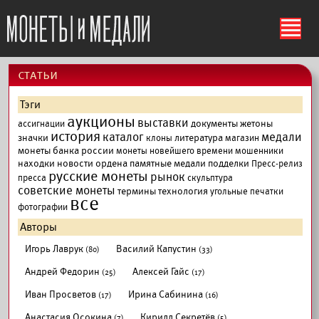
ś
cтатьи
Тэги
аукционы
выставки
документы
жетоны
ассигнации
история
каталог
медали
значки
литература
клоны
магазин
монеты банка россии
монеты новейшего времени
мошенники
находки
новости
ордена
памятные медали
подделки
Пресс-релиз
русские монеты
рынок
пресса
скульптура
советские монеты
термины
технология
угольные печатки
все
фотографии
Авторы
Игорь Лаврук
Василий Капустин
(80)
(33)
Андрей Федорин
Алексей Гайс
(25)
(17)
Иван Просветов
Ирина Сабинина
(17)
(16)
Анастасия Осокина
Кирилл Секретёв
(7)
(5)