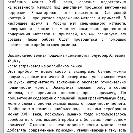
особенно монет XVIII века, слоение недостаточно
качественного металла под действием процесса внутренней
коррозии. Сымитировать это невозможно. Следующий
критерий — процентное содержание металла и примесей. В
настоящее время в России нет специального каталога,
содержащего данные по монетам касательно процентного
содержания металлов и примесей, но мы планируем его
создать. Такая работа будет проводиться с помощью
специального прибора спектрометра.
Высококачественная подделка «Семейного»полуторарублевика
1836 г.,
часто встречается на российском рынке
Этот прибор — новое слово в экспертизе. Сейчас можно
получить данные технической экспертизы к уже и моющемуся
на руках авторитетному заключению эксперта относительно
подлинности монеты. Экспертиза покажет пробу и состав
металла, не причинив никакого вреда предмету, По
процентному содержанию примесей, имея сравнительную базу,
можно сделать окончательный вывод о подлинности монеты.
Особенно это касается наиболее подделываемых серебряных
монет XVIII века, поскольку именно тогда использовалось
серебро не очень высокой пробы и с большим количеством
примесей. Отливать из него хорошие копии можно, если
добавлять современные присадки, увеличивающие текучесть