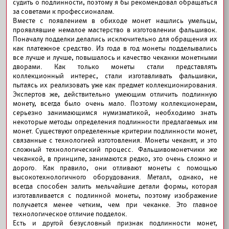
судить о подлинности, поэтому я бы рекомендовал обращаться
за советами к профессионалам.
Вместе с появлением в обиходе монет нашлись умельцы,
проявлявшие немалое мастерство в изготовлении фальшивок.
Поначалу подделки делались исключительно для обращения их
как платежное средство. Из года в год монеты подделывались
все лучше и лучше, повышалось и качество чеканки монетными
дворами. Как только монеты стали представлять
коллекционный интерес, стали изготавливать фальшивки,
пытаясь их реализовать уже как предмет коллекционирования.
Экспертов же, действительно умеющим отличить подлинную
монету, всегда было очень мало. Поэтому коллекционерам,
серьезно занимающимся нумизматикой, необходимо знать
некоторые методы определения подлинности предлагаемых им
монет. Существуют определенные критерии подлинности монет,
связанные с технологией изготовления. Монеты чеканят, и это
сложный технологический процесс. Фальшивомонетчики же
чеканкой, в принципе, занимаются редко, это очень сложно и
дорого. Как правило, они отливают монеты с помощью
высокотехнологичного оборудования. Металл, однако, не
всегда способен залить мельчайшие детали формы, которая
изготавливается с подлинной монеты, поэтому изображение
получается менее четким, чем при чеканке. Это главное
технологическое отличие подделок.
Есть и другой безусловный признак подлинности монет,