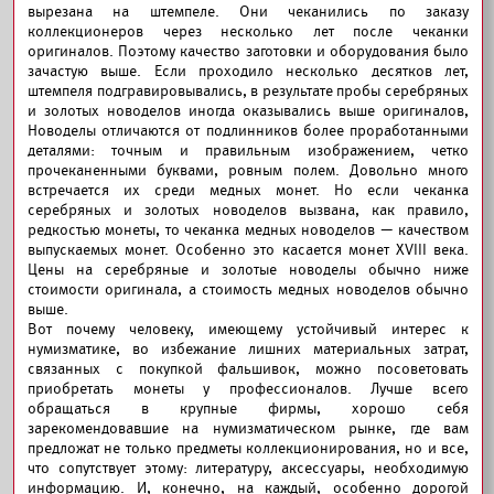
вырезана на штемпеле. Они чеканились по заказу
коллекционеров через несколько лет после чеканки
оригиналов. Поэтому качество заготовки и оборудования было
зачастую выше. Если проходило несколько десятков лет,
штемпеля подгравировывались, в результате пробы серебряных
и золотых новоделов иногда оказывались выше оригиналов,
Новоделы отличаются от подлинников более проработанными
деталями: точным и правильным изображением, четко
прочеканенными буквами, ровным полем. Довольно много
встречается их среди медных монет. Но если чеканка
серебряных и золотых новоделов вызвана, как правило,
редкостью монеты, то чеканка медных новоделов — качеством
выпускаемых монет. Особенно это касается монет XVIII века.
Цены на серебряные и золотые новоделы обычно ниже
стоимости оригинала, а стоимость медных новоделов обычно
выше.
Вот почему человеку, имеющему устойчивый интерес к
нумизматике, во избежание лишних материальных затрат,
связанных с покупкой фальшивок, можно посоветовать
приобретать монеты у профессионалов. Лучше всего
обращаться в крупные фирмы, хорошо себя
зарекомендовавшие на нумизматическом рынке, где вам
предложат не только предметы коллекционирования, но и все,
что сопутствует этому: литературу, аксессуары, необходимую
информацию. И, конечно, на каждый, особенно дорогой