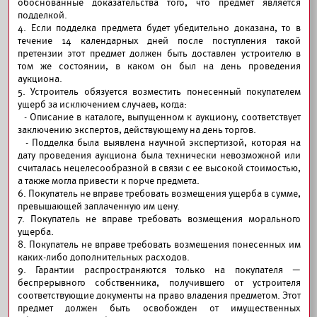
обоснованные доказательства того, что предмет является
подделкой.
4. Если подделка предмета будет убедительно доказана, то в
течение 14 календарных дней после поступления такой
претензии этот предмет должен быть доставлен устроителю в
том же состоянии, в каком он был на день проведения
аукциона.
5. Устроитель обязуется возместить понесенный покупателем
ущерб за исключением случаев, когда:
- Описание в каталоге, выпущенном к аукциону, соответствует
заключению экспертов, действующему на день торгов.
- Подделка была выявлена научной экспертизой, которая на
дату проведения аукциона была технически невозможной или
считалась нецелесообразной в связи с ее высокой стоимостью,
а также могла привести к порче предмета.
6. Покупатель не вправе требовать возмещения ущерба в сумме,
превышающей заплаченную им цену.
7. Покупатель не вправе требовать возмещения морального
ущерба.
8. Покупатель не вправе требовать возмещения понесенных им
каких-либо дополнительных расходов.
9. Гарантии распространяются только на покупателя —
беспрерывного собственника, получившего от устроителя
соответствующие документы на право владения предметом. Этот
предмет должен быть освобожден от имущественных