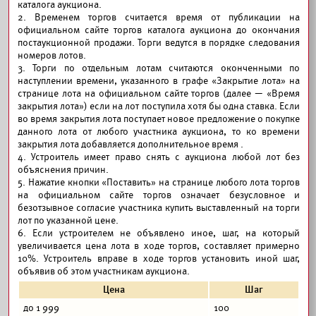
каталога аукциона.
2. Временем торгов считается время от публикации на
официальном сайте торгов каталога аукциона до окончания
постаукционной продажи. Торги ведутся в порядке следования
номеров лотов.
3. Торги по отдельным лотам считаются оконченными по
наступлении времени, указанного в графе «Закрытие лота» на
странице лота на официальном сайте торгов (далее — «Время
закрытия лота») если на лот поступила хотя бы одна ставка. Если
во время закрытия лота поступает новое предложение о покупке
данного лота от любого участника аукциона, то ко времени
закрытия лота добавляется дополнительное время .
4. Устроитель имеет право снять с аукциона любой лот без
объяснения причин.
5. Нажатие кнопки «Поставить» на странице любого лота торгов
на официальном сайте торгов означает безусловное и
безотзывное согласие участника купить выставленный на торги
лот по указанной цене.
6. Если устроителем не объявлено иное, шаг, на который
увеличивается цена лота в ходе торгов, составляет примерно
10%. Устроитель вправе в ходе торгов установить иной шаг,
объявив об этом участникам аукциона.
Цена
Шаг
до 1 999
100