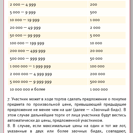
2 000 — 4 999
200
5 000 — 9 999
500
10 000 — 19 999
1 000
20 000 — 49 999
2 000
50 000 — 99 999
5 000
100 000 — 199 999
10 000
200 000 — 499 999
20 000
500 000 — 999 999
50 000
1 000 000 — 1 999 999
100 000
2 000 000 — 4 999 999
200 000
5 000 000 — 9 999 999
500 000
10 000 000 и более
1 000 000
7. Участник может в ходе торгов сделать предложение о покупке
предмета по произвольной цене, превышающей предыдущее
предложение не менее чем на шаг (далее — «Заочный бид»). В
этом случае дальнейшие торги от лица участника будут вестись
автоматически до цены, предложенной участником.
8. В случае, если максимальные цены на один и тот же лот,
указанные в двух или более заочных бидах, совпадают,