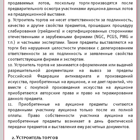
продаваемых лотов, поскольку торги производятся после
предварительного осмотра участниками аукциона данных лотов
на предаукционной выставке.
9. Устроитель торгов не несет ответственности за подлинность,
качество и другие свойства предметов, прошедших процедуру
слабирования (грейдинга) и сертифицированных сторонними
отечественными и зарубежными фирмами (NGC, PCGS, PMG и
т.п.) и частными экспертами. Такие предметы выставляются на
торги без нарушения целостности упаковки с делегированием
ответственности за их подлинность и заявленные свойства
соответствующим фирмам и экспертам.
10. Устроитель торгов не занимается оформлением или выдачей
разрешительной документации на вывоз за пределы
Российской Федерации антиквариата и произведений
искусства, приобретенных на аукционе, и не дает гарантий, что
вместе с покупкой произведения искусства на аукционе
приобретаются авторские права и право на тиражирование
данного предмета.
11. Приобретенные на аукционе предметы считаются
проданными участнику аукциона только после их полной
оплаты. Право собственности участника аукциона на
приобретенные предметы возникает в день фактической
передачи предметов и выставления ему расчетных документов.
2. Устроитель торгов