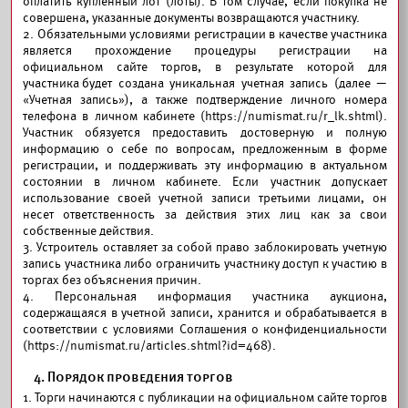
оплатить купленный лот (лоты). В том случае, если покупка не
совершена, указанные документы возвращаются участнику.
2. Обязательными условиями регистрации в качестве участника
является прохождение процедуры регистрации на
официальном сайте торгов, в результате которой для
участника будет создана уникальная учетная запись (далее —
«Учетная запись»), а также подтверждение личного номера
телефона в личном кабинете (https://numismat.ru/r_lk.shtml).
Участник обязуется предоставить достоверную и полную
информацию о себе по вопросам, предложенным в форме
регистрации, и поддерживать эту информацию в актуальном
состоянии в личном кабинете. Если участник допускает
использование своей учетной записи третьими лицами, он
несет ответственность за действия этих лиц как за свои
собственные действия.
3. Устроитель оставляет за собой право заблокировать учетную
запись участника либо ограничить участнику доступ к участию в
торгах без объяснения причин.
4. Персональная информация участника аукциона,
содержащаяся в учетной записи, хранится и обрабатывается в
соответствии с условиями Соглашения о конфиденциальности
(https://numismat.ru/articles.shtml?id=468).
4. Порядок проведения торгов
1. Торги начинаются с публикации на официальном сайте торгов