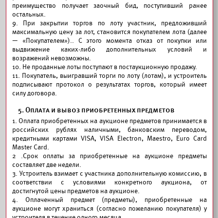
преимущество получает заочный бид, поступивший ранее
остальных.
9. При закрытии торгов по лоту участник, предложивший
максимальную цену за лот, становится покупателем лота (далее
— «Покупателем»).. С этого момента отказ от покупки или
выдвижение каких-либо дополнительных условий и
возражений невозможны.
10. Не проданные лоты поступают в постаукционную продажу.
11. Покупатель, выигравший торги по лоту (лотам), и устроитель
подписывают протокол о результатах торгов, который имеет
силу договора.
5. Оплата и вывоз приобретенных предметов
1. Оплата приобретенных на аукционе предметов принимается в
российских рублях наличными, банковским переводом,
кредитными картами VISA, VISA Electron, Maestro, Euro Card
Master Card.
2 .Срок оплаты за приобретенные на аукционе предметы
составляет две недели.
3. Устроитель взимает с участника дополнительную комиссию, в
соответствии с условиями конкретного аукциона, от
достигнутой цены предметов на аукционе.
4. Оплаченный предмет (предметы), приобретенные на
аукционе могут храниться (согласно пожеланию покупателя) у
устроителя в течение одного месяца.