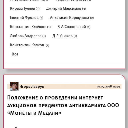
Кирилл Гуляев
Дмитрий Максимов
(3)
(3)
Евгений Фролов
Анастасия Коршунова
(3)
(2)
Константин Клочков
В.А.Спановский
(1)
(1)
Любовь Андреева
Д.Л.Ушаков
(1)
(1)
Константин Капков
(1)
Все
Игорь Лаврук
01.09.2018 14:49
Положение о проведении интернет
аукционов предметов антиквариата ООО
«Монеты и Медали»