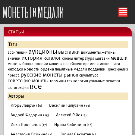
ś
cтатьи
Тэги
аукционы
выставки
документы
жетоны
ассигнации
история
каталог
медали
значки
литература
клоны
магазин
монеты банка россии
монеты новейшего времени
мошенники
находки
новости
ордена
памятные медали
подделки
Пресс-релиз
русские монеты
рынок
пресса
скульптура
советские монеты
термины
технология
угольные печатки
все
фотографии
Авторы
Игорь Лаврук
Василий Капустин
(80)
(33)
Андрей Федорин
Алексей Гайс
(25)
(17)
Иван Просветов
Ирина Сабинина
(17)
(16)
Анастасия Осокина
Кирилл Секретёв
(7)
(5)