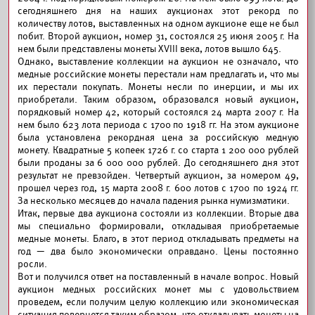
сегодняшнего дня на наших аукционах этот рекорд по
количеству лотов, выставленных на одном аукционе еще не был
побит. Второй аукцион, номер 31, состоялся 25 июня 2005 г. На
нем были представлены монеты XVIII века, лотов вышло 645.
Однако, выставление коллекции на аукцион не означало, что
медные российские монеты перестали нам предлагать и, что мы
их перестали покупать. Монеты несли по инерции, и мы их
приобретали. Таким образом, образовался новый аукцион,
порядковый номер 42, который состоялся 24 марта 2007 г. На
нем было 623 лота периода с 1700 по 1918 гг. На этом аукционе
была установлена рекордная цена за российскую медную
монету. Квадратные 5 копеек 1726 г. со старта 1 200 000 рублей
были проданы за 6 000 000 рублей. До сегодняшнего дня этот
результат не превзойден. Четвертый аукцион, за номером 49,
прошел через год, 15 марта 2008 г. 600 лотов с 1700 по 1924 гг.
За несколько месяцев до начала падения рынка нумизматики.
Итак, первые два аукциона состояли из коллекции. Вторые два
мы специально формировали, откладывая приобретаемые
медные монеты. Благо, в этот период откладывать предметы на
год — два было экономически оправдано. Цены постоянно
росли.
Вот и получился ответ на поставленный в начале вопрос. Новый
аукцион медных российских монет мы с удовольствием
проведем, если получим целую коллекцию или экономическая
ситуация повернется таким образом, что откладывать монеты на