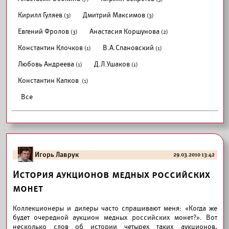
Кирилл Гуляев
Дмитрий Максимов
(3)
(3)
Евгений Фролов
Анастасия Коршунова
(3)
(2)
Константин Клочков
В.А.Спановский
(1)
(1)
Любовь Андреева
Д.Л.Ушаков
(1)
(1)
Константин Капков
(1)
Все
Игорь Лаврук
29.03.2010 13:42
История аукционов медных российских
монет
Коллекционеры и дилеры часто спрашивают меня: «Когда же
будет очередной аукцион медных российских монет?». Вот
несколько слов об истории четырех таких аукционов,