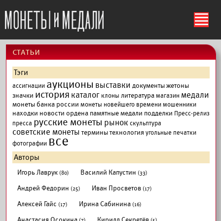
ś
cтатьи
Тэги
аукционы
выставки
документы
жетоны
ассигнации
история
каталог
медали
значки
литература
клоны
магазин
монеты банка россии
монеты новейшего времени
мошенники
находки
новости
ордена
памятные медали
подделки
Пресс-релиз
русские монеты
рынок
пресса
скульптура
советские монеты
термины
технология
угольные печатки
все
фотографии
Авторы
Игорь Лаврук
Василий Капустин
(80)
(33)
Андрей Федорин
Иван Просветов
(25)
(17)
Алексей Гайс
Ирина Сабинина
(17)
(16)
Анастасия Осокина
Кирилл Секретёв
(7)
(5)