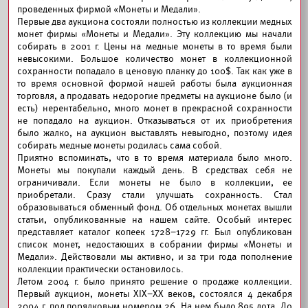
проведенных фирмой «Монеты и Медали».
Первые два аукциона состояли полностью из коллекции медных
монет фирмы «Монеты и Медали». Эту коллекцию мы начали
собирать в 2001 г. Цены на медные монеты в то время были
невысокими. Большое количество монет в коллекционной
сохранности попадало в ценовую планку до 100$. Так как уже в
то время основной формой нашей работы была аукционная
торговля, а продавать недорогие предметы на аукционе было (и
есть) нерентабельно, много монет в прекрасной сохранности
не попадало на аукцион. Отказываться от их приобретения
было жалко, на аукцион выставлять невыгодно, поэтому идея
собирать медные монеты родилась сама собой.
Приятно вспоминать, что в то время материала было много.
Монеты мы покупали каждый день. В средствах себя не
ограничивали. Если монеты не было в коллекции, ее
приобретали. Сразу стали улучшать сохранность. Стал
образовываться обменный фонд. Об отдельных монетах вышли
статьи, опубликованные на нашем сайте.
Особый интерес
представляет каталог копеек 1728–1729 гг. Был опубликован
список монет, недостающих в собрании фирмы «Монеты и
Медали». Действовали мы активно, и за три года пополнение
коллекции практически остановилось.
Летом 2004 г. было принято решение о продаже коллекции.
Первый аукцион, монеты XIX–XX веков, состоялся 4 декабря
2004 г. под порядковым номером 26. На нем было 895 лота. До