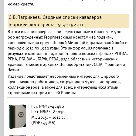
номер креста.
С.Б.Патрикеев. Сводные списки кавалеров
Георгиевского креста 1914–1922 гг.
В этом издании впервые приведены данные о более чем 900
000 награжденных Георгиевскими крестами за подвиги,
совершенные во время Первой Мировой и Гражданской войн в
период с 1914 по 1922 годы. Эта информация получена в
результате многолетнего, кропотливого поиска в фондах РГВИА,
РГИА, РГА ВМФ, ГАРФ, РГВА, ряда областных исторических
архивов, а также в архивах Великобритании, США, Франции и
Чехии.
Издание представляет несомненный интерес для широкого
круга научных работников, сотрудников музеев, историков,
коллекционеров, а также для всех, интересующихся этими
страницами истории нашей Родины.
I ст. №№ 1–42480
II ст. №№ 1–85030
М., 2015. – 1012 с.
(PDF 17,5 МБ)