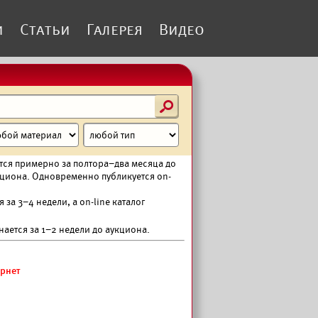
и
Статьи
Галерея
Видео
s
тся примерно за полтора–два месяца до
укциона. Одновременно публикуется on-
за 3–4 недели, а on-line каталог
ается за 1–2 недели до аукциона.
ернет