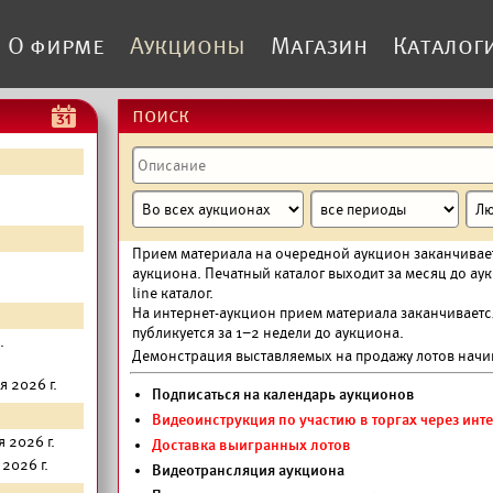
О фирме
Аукционы
Магазин
Каталог
поиск
Прием материала на очередной аукцион заканчивае
аукциона. Печатный каталог выходит за месяц до а
line каталог.
На интернет-аукцион прием материала заканчивается 
публикуется за 1–2 недели до аукциона.
.
Демонстрация выставляемых на продажу лотов начин
 2026 г.
Подписаться на календарь аукционов
Видеоинструкция по участию в торгах через инт
 2026 г.
Доставка выигранных лотов
2026 г.
Видеотрансляция аукциона