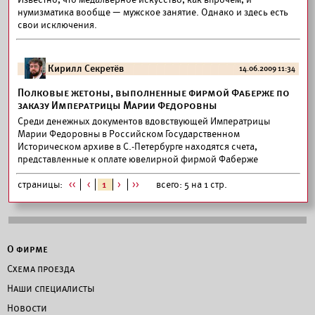
нумизматика вообще — мужское занятие. Однако и здесь есть
свои исключения.
Кирилл Секретёв
14.06.2009 11:34
Полковые жетоны, выполненные фирмой Фаберже по
заказу Императрицы Марии Федоровны
Среди денежных документов вдовствующей Императрицы
Марии Федоровны в Российском Государственном
Историческом архиве в С.-Петербурге находятся счета,
представленные к оплате ювелирной фирмой Фаберже
страницы:
<<
<
1
>
>>
всего: 5 на 1 стр.
О фирме
Схема проезда
Наши специалисты
Новости