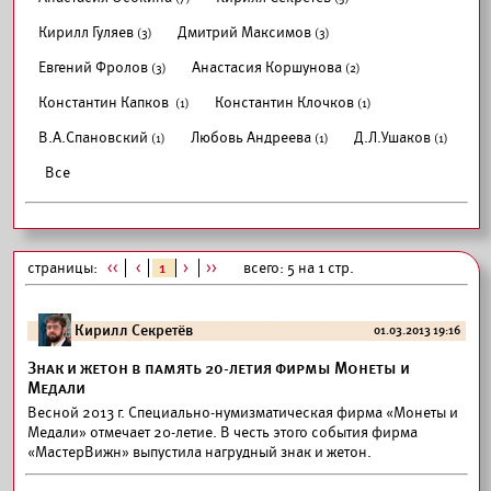
Кирилл Гуляев
Дмитрий Максимов
(3)
(3)
Евгений Фролов
Анастасия Коршунова
(3)
(2)
Константин Капков
Константин Клочков
(1)
(1)
В.А.Спановский
Любовь Андреева
Д.Л.Ушаков
(1)
(1)
(1)
Все
страницы:
<<
<
1
>
>>
всего: 5 на 1 стр.
Кирилл Секретёв
01.03.2013 19:16
Знак и жетон в память 20-летия фирмы Монеты и
Медали
Весной 2013 г. Специально-нумизматическая фирма «Монеты и
Медали» отмечает 20-летие. В честь этого события фирма
«МастерВижн» выпустила нагрудный знак и жетон.