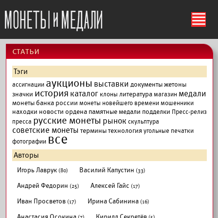
ś
cтатьи
Тэги
аукционы
выставки
документы
жетоны
ассигнации
история
каталог
медали
значки
литература
клоны
магазин
монеты банка россии
монеты новейшего времени
мошенники
находки
новости
ордена
памятные медали
подделки
Пресс-релиз
русские монеты
рынок
пресса
скульптура
советские монеты
термины
технология
угольные печатки
все
фотографии
Авторы
Игорь Лаврук
Василий Капустин
(80)
(33)
Андрей Федорин
Алексей Гайс
(25)
(17)
Иван Просветов
Ирина Сабинина
(17)
(16)
Анастасия Осокина
Кирилл Секретёв
(7)
(5)