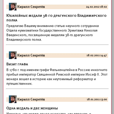
Кирилл Секретёв
24.02.2012 18:02
Юбилейные медали 38-го драгунского Владимирского
полка
Предлагаю Вашему вниманию статью научного сотрудника
Отдела нумизматики Государственного Эрмитажа Николая
Введенского, посвященную медалям 38-го драгунского
Владимирского полка.
Кирилл Секретёв
18.02.2011 14:47
Визит графа
В 1780 г. под именем графа Фалькенштейна в Россию инкогнито
прибыл император Священной Римской империи Иосиф II. Этот
монарх вошел в историю как неутомимый реформатор и
путешественник.
Кирилл Секретёв
18.01.2011 13:00
Одна медаль и две женщины
Известно, что медальерное искусство, как впрочем, и