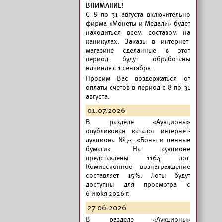
ВНИМАНИЕ!
C 8 по 31 августа включительно
фирма «Монеты и Медали» будет
находиться всем составом на
каникулах. Заказы в интернет-
магазине сделанные в этот
период будут обработаны
начиная с 1 сентября.
Просим Вас воздержаться от
оплаты счетов в период с 8 по 31
августа.
01.07.2026
В разделе «Аукционы»
опубликован
каталог интернет-
аукциона №74 «Боны и ценные
бумаги».
На аукционе
представлены 1164 лот.
Комиссионное вознаграждение
составляет 15%. Лоты будут
доступны для просмотра с
6 июkя 2026 г.
27.06.2026
В разделе «Аукционы»