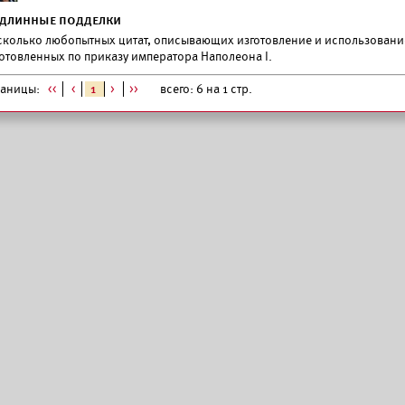
длинные подделки
сколько любопытных цитат, описывающих изготовление и использовани
готовленных по приказу императора Наполеона I.
раницы:
<<
<
1
>
>>
всего: 6 на 1 стр.