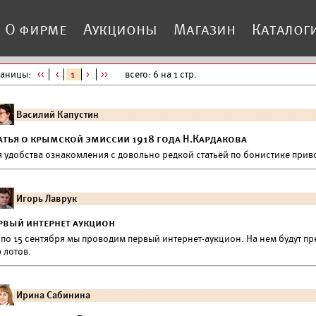
О фирме
Аукционы
Магазин
Каталог
раницы:
<<
<
1
>
>>
всего: 6 на 1 стр.
Василий Капустин
атья о крымской эмиссии 1918 года Н.Кардакова
я удобства ознакомления с довольно редкой статьёй по бонистике приво
Игорь Лаврук
рвый интернет аукцион
 по 15 сентября мы проводим первый интернет-аукцион. На нем будут п
 лотов.
Ирина Сабинина