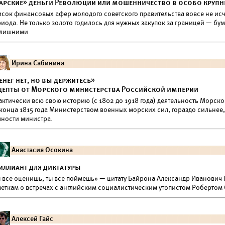
арские» деньги Революции или мошенничество в особо крупных
исок финансовых афер молодого советского правительства вовсе не ис
риода. Не только золото годилось для нужных закупок за границей — бу
 лишними
Ирина Сабинина
енег нет, но вы держитесь»
цепты от Морского министерства Российской империи
актически всю свою историю (с 1802 до 1918 года) деятельность Морск
конца 1815 года Министерством военных морских сил, гораздо сильнее,
чности министра.
Анастасия Осокина
иллиант для диктатуры
ы все оценишь, ты все поймешь» — цитату Байрона Александр Иванович 
меткам о встречах с английским социалистическим утопистом Робертом
Алексей Гайс