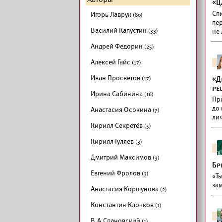
«Ц
Сп
Игорь Лаврук
(80)
пе
Василий Капустин
(33)
не
Андрей Федорин
(25)
Алексей Гайс
(17)
Иван Просветов
(17)
«Д
ре
Ирина Сабинина
(16)
Пр
до 
Анастасия Осокина
(7)
ли
Кирилл Секретёв
(5)
Кирилл Гуляев
(3)
Дмитрий Максимов
(3)
Бр
Евгений Фролов
(3)
«Т
за
Анастасия Коршунова
(2)
Константин Клочков
(1)
В.А.Спановский
(1)