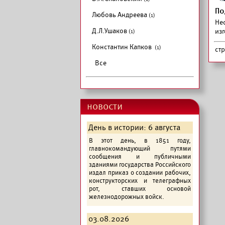
По
Любовь Андреева
(1)
Не
Д.Л.Ушаков
из
(1)
Константин Капков
(1)
ст
Все
новости
День в истории: 6 августа
В этот день, в 1851 году,
главнокомандующий путями
сообщения и публичными
зданиями государства Российского
издал приказ о создании рабочих,
конструкторских и телеграфных
рот, ставших основой
железнодорожных войск.
03.08.2026