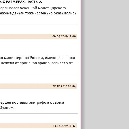
 размерах. часть 2.
черпывался чеканкой монет царского
мажные деньги тоже частенько оказывались
06.09.2016 12:00
ого министерства России, именовавшегося
 нежели от происков врагов, зависело от
22.12.2010 18:04
Герцен поставил эпиграфом к своим
 Оуэном.
13.12.2010 15:37