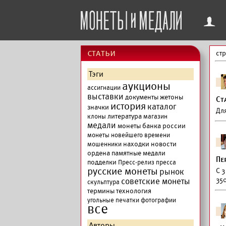
f
cтатьи
ст
Тэги
аукционы
ассигнации
выставки
документы
жетоны
Ст
история
каталог
значки
Дл
литература
клоны
магазин
медали
монеты банка россии
монеты новейшего времени
находки
новости
мошенники
ордена
памятные медали
Пе
подделки
Пресс-релиз
пресса
русские монеты
рынок
С 3
350
советские монеты
скульптура
термины
технология
угольные печатки
фотографии
все
Авторы