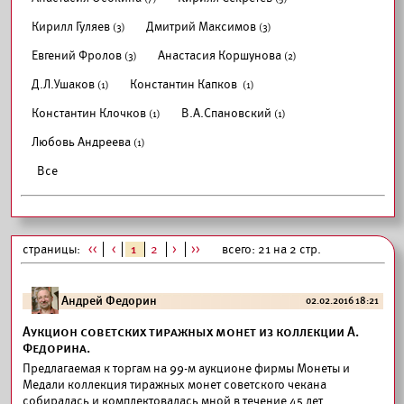
Кирилл Гуляев
Дмитрий Максимов
(3)
(3)
Евгений Фролов
Анастасия Коршунова
(3)
(2)
Д.Л.Ушаков
Константин Капков
(1)
(1)
Константин Клочков
В.А.Спановский
(1)
(1)
Любовь Андреева
(1)
Все
страницы:
<<
<
1
2
>
>>
всего: 21 на 2 стр.
Андрей Федорин
02.02.2016 18:21
Аукцион советских тиражных монет из коллекции А.
Федорина.
Предлагаемая к торгам на 99-м аукционе фирмы Монеты и
Медали коллекция тиражных монет советского чекана
собиралась и комплектовалась мной в течение 45 лет...