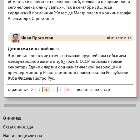
«Смерть сию почитают великолепной, и едва ли не причислили
сего человека к лику святых». Так в сентябре 1811 года
сардинский посланник Жозеф де Местр писал о кончине графа
Александра Строганова
Иван Просветов
18.01.2012 11:20
Дипломатический жест
Этот визит советские газеты называли крупнейшим событием
международной жизни в 1963 году. В СССР побывал первый
секретарь Единой партии социалистической революции и
премьер-министр Революционного правительства Республики
Куба Фидель Кастро Рус.
страницы:
<<
<
1
2
>
>>
всего: 21 на 2 стр.
О фирме
Схема проезда
Наши специалисты