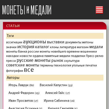
ś
cтатьи
Тэги
аукционы
выставки
документы
жетоны
ассигнации
история
каталог
медали
значки
литература
клоны
магазин
монеты банка россии
монеты новейшего времени
мошенники
находки
новости
ордена
памятные медали
подделки
Пресс-релиз
русские монеты
рынок
пресса
скульптура
советские монеты
термины
технология
угольные печатки
все
фотографии
Авторы
Игорь Лаврук
Василий Капустин
(80)
(33)
Андрей Федорин
Алексей Гайс
(25)
(17)
Иван Просветов
Ирина Сабинина
(17)
(16)
Анастасия Осокина
Кирилл Секретёв
(7)
(5)