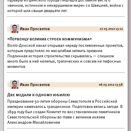
Курьеры из финского города Ништадта доставили весть о
«вечном, истинном и ненарушимом мире» со Швецией, война с
которой шла свыше двадцати лет.
Иван Просветов
27.03.2012 13:12
«Первенцу великих строек коммунизма»
Волго-Донской канал открывал череду послевоенных проектов,
которым предстояло по масштабам затмить прежние.
Подлинная история строительства скрывалась — слишком
много было в ней нелепых, трагических и совсем не пафосных
моментов.
Иван Просветов
06.03.2012 13:58
Две медали к одному юбилею
Празднование 50-летия обороны Севастополя в Российской
империи намечалось грандиозное. Подготовка велась загодя. В
1899 году был создан Комитет по восстановлению памятников
Севастопольской обороны во главе с великим князем
Александром Михайловичем