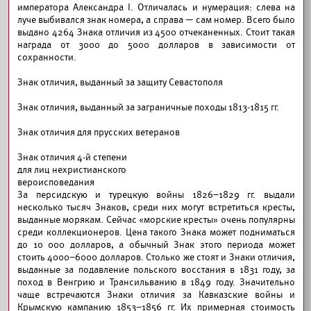
императора Александра I. Отличалась и нумерация: слева на
луче выбивался знак номера, а справа — сам номер. Всего было
выдано 4264 Знака отличия из 4500 отчеканенных. Стоит такая
награда от 3000 до 5000 долларов в зависимости от
сохранности.
Знак отличия, выданный за защиту Севастополя
Знак отличия, выданный за заграничные походы 1813-1815 гг.
Знак отличия для прусских ветеранов
Знак отличия 4-й степени
для лиц нехристианского
вероисповедания
За персидскую и турецкую войны 1826–1829 гг. выдали
несколько тысяч Знаков, среди них могут встретиться кресты,
выданные морякам. Сейчас «морские кресты» очень популярны
среди коллекционеров. Цена такого Знака может подниматься
до 10 000 долларов, а обычный Знак этого периода может
стоить 4000–6000 долларов. Столько же стоят и Знаки отличия,
выданные за подавление польского восстания в 1831 году, за
поход в Венгрию и Трансильванию в 1849 году. Значительно
чаще встречаются Знаки отличия за Кавказские войны и
Крымскую кампанию 1853–1856 гг. Их примерная стоимость