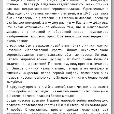
степень — №205336. Отдельно следует отметить Знаки отличия
для лиц нехристианского вероисповедания. Учрежденные в
1844 году, они сначала не имели степеней, а в 1856 году также
были разделены на 4 степени. 1-я степень выдавалась всего 29
раз (из 100 номеров), 2-я — 269 раз, 3-я — 821, 4-я — 4619 раз.
Эти знаки отличались от обычных тем, что в центральном
медальоне с лицевой и оборотной сторон помешалось
изображение гербового орла. Все знаки для «иноверцев» —
очень редкие.
С 1913 года был утвержден новый статут. Знак отличия получил
название «Георгиевский крест». Лицам нехристианского
вероисповедания стали выдавать обычные кресты. За годы
Первой мировой войны 1914-1918 гг. было очень большое
количество награждений. По внешнему виду кресты отличались
от Знаков отличия незначительно, теперь и на четырех- и
пятизначныхкрестах перед первой цифрой помещался знак
номера. Кресты немного легче Знаков отличия и с более косой
вырубкой.
В 1915 году кресты 1 и 2-й степеней стали чеканить из золота
600-й пробы, а с 1916 года — из желтого металла. «Георгии» 3-й и
4-й степеней чеканилась из белого металла.
Среди крестов времени Первой мировой войны наибольшую
редкость представляют кресты 1-й и 2-й степеней из золота 900-
й пробы. К сожалению, кресты периода после 1913 года