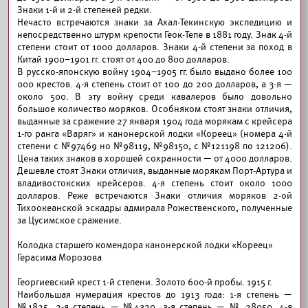
Знаки 1-й и 2-й степеней редки.
Нечасто встречаются знаки за Ахал-Текинскую экспедицию и
непосредственно штурм крепости Геок-Тепе в 1881 году. Знак 4-й
степени стоит от 1000 долларов. Знаки 4-й степени за поход в
Китай 1900–1901 гг. стоят от 400 до 800 долларов.
В русско-японскую войну 1904–1905 гг. было выдано более 100
000 крестов. 4-я степень стоит от 100 до 200 долларов, а 3-я —
около 500. В эту войну среди кавалеров было довольно
большое количество моряков. Особняком стоят знаки отличия,
выданные за сражение 27 января 1904 года морякам с крейсера
1-го ранга «Варяг» и канонерской лодки «Кореец» (номера 4-й
степени с №97469 но №98119, №98150, с №121198 по 121206).
Цена таких знаков в хорошей сохранности — от 4000 долларов.
Дешевле стоят Знаки отличия, выданные морякам Порт-Артура и
владивостокских крейсеров. 4-я степень стоит около 1000
долларов. Реже встречаются Знаки отличия моряков 2-ой
Тихоокеанской эскадры адмирала Рожественского, полученные
за Цусимское сражение.
Колодка старшего комендора канонерской лодки «Кореец»
Герасима Морозова
Георгиевский крест 1-й степени. Золото 600-й пробы. 1915 г.
Наибольшая нумерация крестов до 1913 года: 1-я степень —
№1825, 2-я степень — №4320, 3-я степень — № 28050, 4-я