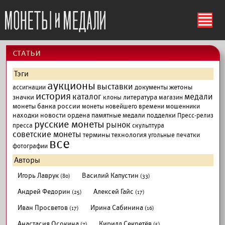
ś
cтатьи
Тэги
аукционы
выставки
документы
жетоны
ассигнации
история
каталог
медали
значки
литература
клоны
магазин
монеты банка россии
монеты новейшего времени
мошенники
находки
новости
ордена
памятные медали
подделки
Пресс-релиз
русские монеты
рынок
пресса
скульптура
советские монеты
термины
технология
угольные печатки
все
фотографии
Авторы
Игорь Лаврук
Василий Капустин
(80)
(33)
Андрей Федорин
Алексей Гайс
(25)
(17)
Иван Просветов
Ирина Сабинина
(17)
(16)
Анастасия Осокина
Кирилл Секретёв
(7)
(5)