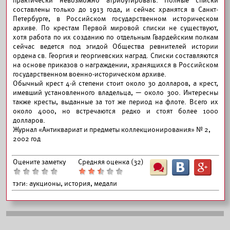
практически невозможно атрибутировать. Полные списки
составлены только до 1913 года, и сейчас хранятся в Санкт-
Петербурге, в Российском государственном историческом
архиве. По крестам Первой мировой списки не существуют,
хотя работа по их созданию по отдельным Гвардейским полкам
сейчас ведется под эгидой Общества ревнителей истории
ордена св. Георгия и георгиевских наград. Списки составляются
на основе приказов о награждении, хранящихся в Российском
государственном военно-историческом архиве.
Обычный крест 4-й степени стоит около 30 долларов, а крест,
имевший установленного владельца, — около 300. Интересны
также кресты, выданные за тот же период на флоте. Всего их
около 4000, но встречаются редко и стоят более 1000
долларов.
Журнал «Антиквариат и предметы коллекционирования» № 2,
2002 год
Оцените заметку
Средняя оценка (
32
)
Ш
B
G
тэги:
аукционы, история, медали