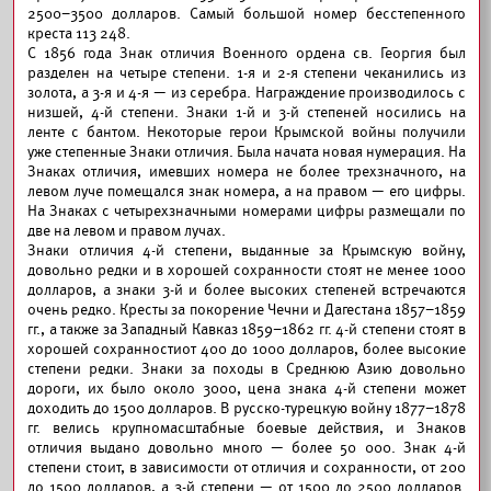
2500–3500 долларов. Самый большой номер бесстепенного
креста 113 248.
С 1856 года Знак отличия Военного ордена св. Георгия был
разделен на четыре степени. 1-я и 2-я степени чеканились из
золота, а 3-я и 4-я — из серебра. Награждение производилось с
низшей, 4-й степени. Знаки 1-й и 3-й степеней носились на
ленте с бантом. Некоторые герои Крымской войны получили
уже степенные Знаки отличия. Была начата новая нумерация. На
Знаках отличия, имевших номера не более трехзначного, на
левом луче помещался знак номера, а на правом — его цифры.
На Знаках с четырехзначными номерами цифры размещали по
две на левом и правом лучах.
Знаки отличия 4-й степени, выданные за Крымскую войну,
довольно редки и в хорошей сохранности стоят не менее 1000
долларов, а знаки 3-й и более высоких степеней встречаются
очень редко. Кресты за покорение Чечни и Дагестана 1857–1859
гг., а также за Западный Кавказ 1859–1862 гг. 4-й степени стоят в
хорошей сохранностиот 400 до 1000 долларов, более высокие
степени редки. Знаки за походы в Среднюю Азию довольно
дороги, их было около 3000, цена знака 4-й степени может
доходить до 1500 долларов. В русско-турецкую войну 1877–1878
гг. велись крупномасштабные боевые действия, и Знаков
отличия выдано довольно много — более 50 000. Знак 4-й
степени стоит, в зависимости от отличия и сохранности, от 200
до 1500 долларов, а 3-й степени — от 1500 до 2500 долларов.