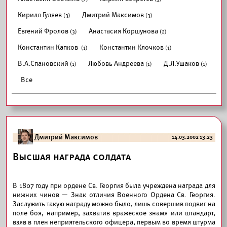
Кирилл Гуляев
Дмитрий Максимов
(3)
(3)
Евгений Фролов
Анастасия Коршунова
(3)
(2)
Константин Капков
Константин Клочков
(1)
(1)
В.А.Спановский
Любовь Андреева
Д.Л.Ушаков
(1)
(1)
(1)
Все
Дмитрий Максимов
14.03.2002 13:23
Высшая награда солдата
В 1807 году при ордене Cв. Георгия была учреждена награда для
нижних чинов — Знак отличия Военного Ордена Cв. Георгия.
Заслужить такую награду можно было, лишь совершив подвиг на
поле боя, например, захватив вражеское знамя или штандарт,
взяв в плен неприятельского офицера, первым во время штурма