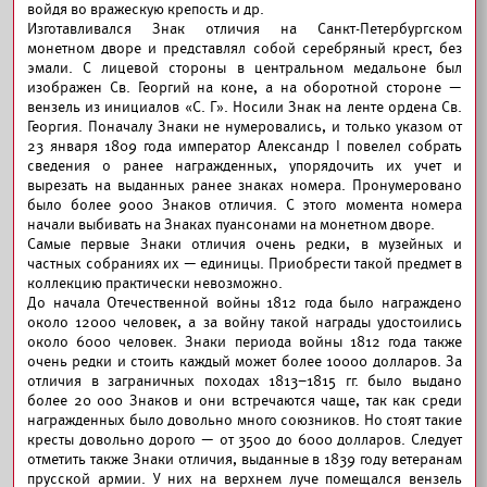
войдя во вражескую крепость и др.
Изготавливался Знак отличия на Санкт-Петербургском
монетном дворе и представлял собой серебряный крест, без
эмали. С лицевой стороны в центральном медальоне был
изображен Св. Георгий на коне, а на оборотной стороне —
вензель из инициалов «С. Г». Носили Знак на ленте ордена Cв.
Георгия. Поначалу Знаки не нумеровались, и только указом от
23 января 1809 года император Александр I повелел собрать
сведения о ранее награжденных, упорядочить их учет и
вырезать на выданных ранее знаках номера. Пронумеровано
было более 9000 Знаков отличия. С этого момента номера
начали выбивать на Знаках пуансонами на монетном дворе.
Самые первые Знаки отличия очень редки, в музейных и
частных собраниях их — единицы. Приобрести такой предмет в
коллекцию практически невозможно.
До начала Отечественной войны 1812 года было награждено
около 12000 человек, а за войну такой награды удостоились
около 6000 человек. Знаки периода войны 1812 года также
очень редки и стоить каждый может более 10000 долларов. За
отличия в заграничных походах 1813–1815 гг. было выдано
более 20 000 Знаков и они встречаются чаще, так как среди
награжденных было довольно много союзников. Но стоят такие
кресты довольно дорого — от 3500 до 6000 долларов. Следует
отметить также Знаки отличия, выданные в 1839 году ветеранам
прусской армии. У них на верхнем луче помещался вензель