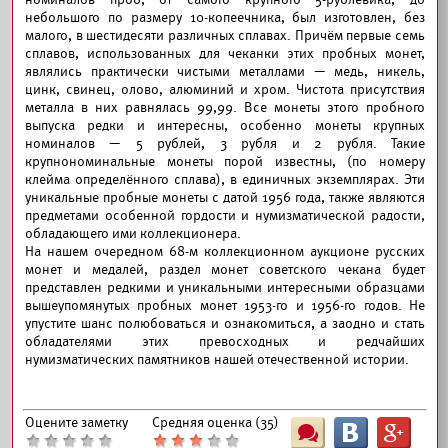
небольшого по размеру 10-копеечника, был изготовлен, без
малого, в шестидесяти различных сплавах. Причём первые семь
сплавов, использованных для чеканки этих пробных монет,
являлись практически чистыми металлами — медь, никель,
цинк, свинец, олово, алюминий и хром. Чистота присутствия
металла в них равнялась 99,99. Все монеты этого пробного
выпуска редки и интересны, особенно монеты крупных
номиналов — 5 рублей, 3 рубля и 2 рубля. Такие
крупнономинальные монеты порой известны, (по номеру
клейма определённого сплава), в единичных экземплярах. Эти
уникальные пробные монеты с датой 1956 года, также являются
предметами особенной гордости и нумизматической радости,
обладающего ими коллекционера.
На нашем очередном 68-м коллекционном аукционе русских
монет и медалей, раздел монет советского чекана будет
представлен редкими и уникальными интересными образцами
вышеупомянутых пробных монет 1953-го и 1956-го годов. Не
упустите шанс полюбоваться и ознакомиться, а заодно и стать
обладателями этих превосходных и редчайших
нумизматических памятников нашей отечественной истории.
Оцените заметку
Средняя оценка (
35
)
Ш
B
G