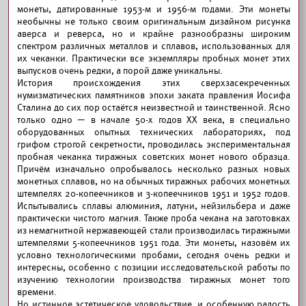
монеты, датированные 1953-м и 1956-м годами. Эти монеты
необычны не только своим оригинальным дизайном рисунка
аверса и реверса, но и крайне разнообразны широким
спектром различных металлов и сплавов, использованных для
их чеканки. Практически все экземпляры пробных монет этих
выпусков очень редки, а порой даже уникальны.
История происхождения этих сверхзасекреченных
нумизматических памятников эпохи заката правления Иосифа
Сталина до сих пор остаётся неизвестной и таинственной. Ясно
только одно — в начале 50-х годов ХХ века, в специально
оборудованных опытных технических лабораториях, под
грифом строгой секретности, проводилась экспериментальная
пробная чеканка тиражных советских монет нового образца.
Причём изначально опробывалось несколько разных новых
монетных сплавов, но на обычных тиражных рабочих монетных
штемпелях 20-копеечников и 3-копеечников 1951 и 1952 годов.
Испытывались сплавы алюминия, латуни, нейзильбера и даже
практически чистого магния. Также проба чекана на заготовках
из немагнитной нержавеющей стали производилась тиражными
штемпелями 5-копеечников 1951 года. Эти монеты, назовём их
условно технологическими пробами, сегодня очень редки и
интересны, особенно с позиции исследовательской работы по
изучению технологии производства тиражных монет того
времени.
Но истинное эстетическое удовольствие, и особенную радость