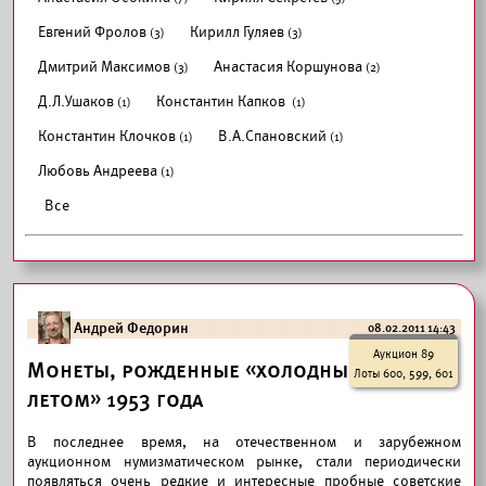
Евгений Фролов
Кирилл Гуляев
(3)
(3)
Дмитрий Максимов
Анастасия Коршунова
(3)
(2)
Д.Л.Ушаков
Константин Капков
(1)
(1)
Константин Клочков
В.А.Спановский
(1)
(1)
Любовь Андреева
(1)
Все
Андрей Федорин
08.02.2011 14:43
Аукцион 89
Монеты, рожденные «холодным
Лоты 600, 599, 601
летом» 1953 года
В последнее время, на отечественном и зарубежном
аукционном нумизматическом рынке, стали периодически
появляться очень редкие и интересные пробные советские