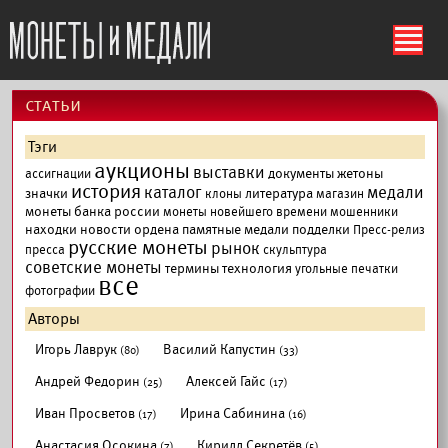
ś
cтатьи
Тэги
аукционы
выставки
документы
жетоны
ассигнации
история
каталог
медали
значки
литература
клоны
магазин
монеты банка россии
монеты новейшего времени
мошенники
находки
новости
ордена
памятные медали
подделки
Пресс-релиз
русские монеты
рынок
пресса
скульптура
советские монеты
термины
технология
угольные печатки
все
фотографии
Авторы
Игорь Лаврук
Василий Капустин
(80)
(33)
Андрей Федорин
Алексей Гайс
(25)
(17)
Иван Просветов
Ирина Сабинина
(17)
(16)
Анастасия Осокина
Кирилл Секретёв
(7)
(5)