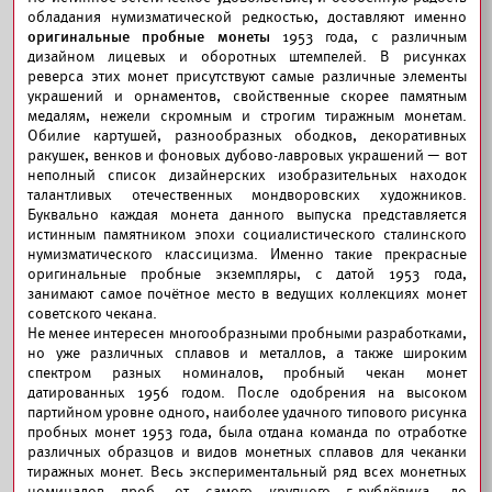
обладания нумизматической редкостью, доставляют именно
оригинальные пробные монеты
1953 года, с различным
дизайном лицевых и оборотных штемпелей. В рисунках
реверса этих монет присутствуют самые различные элементы
украшений и орнаментов, свойственные скорее памятным
медалям, нежели скромным и строгим тиражным монетам.
Обилие картушей, разнообразных ободков, декоративных
ракушек, венков и фоновых дубово-лавровых украшений — вот
неполный список дизайнерских изобразительных находок
талантливых отечественных мондворовских художников.
Буквально каждая монета данного выпуска представляется
истинным памятником эпохи социалистического сталинского
нумизматического классицизма. Именно такие прекрасные
оригинальные пробные экземпляры, с датой 1953 года,
занимают самое почётное место в ведущих коллекциях монет
советского чекана.
Не менее интересен многообразными пробными разработками,
но уже различных сплавов и металлов, а также широким
спектром разных номиналов, пробный чекан монет
датированных 1956 годом. После одобрения на высоком
партийном уровне одного, наиболее удачного типового рисунка
пробных монет 1953 года, была отдана команда по отработке
различных образцов и видов монетных сплавов для чеканки
тиражных монет. Весь экспериментальный ряд всех монетных
номиналов проб, от самого крупного 5-рублёвика, до