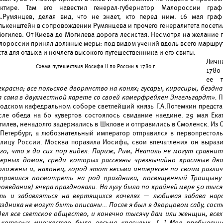
актире. Там его навестил генерал-губернатор Малороссии граф
А.Румянцев, делая вид, что не знает, кто перед ним. 16 мая граф
лькенштейн в сопровождении Румянцева и прочего генералитета посетил
огилев. От Киева до Могилева дорога лесистая. Несмотря на желание г
лороссии принял должные меры: под видом учений вдоль всего маршрут
та для отдыха и ночлега высокого путешественника и его свиты.
Личн
Схема путешествия Иосифа II по России в 1780 г.
1780 
ее 
екрасна; все польское дворянство на конях; гусары, кирасиры, бездн
а сама в двухместной карете со своей камерфрейлен Энгельгардт».
П
родском кафедральном соборе светлейший князь Г.А.Потемкин предст
сле обеда на 60 кувертов состоялось свидание наедине. 29 мая Ек
гилев, ненадолго задержались в Шклове и отправились в Смоленск. Из 
 Петербург, а любознательный император отправился в первопрестол
олицу России. Москва поразила Иосифа, свои впечатления он выраз
его, что я до сих пор видел: Париж, Рим, Неаполь не могут сравнит
верных домов, среди которых рассеяны чрезвычайно красивые дв
оложены и, наконец, город этот весьма интересен по своим разли
правился посмотреть на род праздника, посвященный Троицыну 
поведания) вчера праздновали. На лугу было по крайней мере 50 тыся
ть и забавляться на вертящихся качелях — любимая забава нар
аздника не могут быть описаны… После я был в дворцовом саду, сос
дел все светское общество, и конечно тысячу дам или женщин, всех