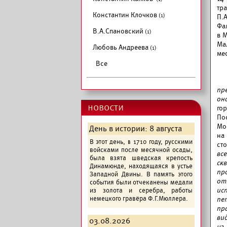
тр
Константин Клочков
(1)
П.
Фа
В.А.Спановский
(1)
в М
Ма
Любовь Андреева
(1)
мес
Все
пр
он
новости
го
По
Мо
День в истории: 8 августа
на
В этот день, в 1710 году, русскими
ст
войсками после месячной осады,
вс
была взята шведская крепость
ск
Динамюнде, находящаяся в устье
пр
Западной Двины. В память этого
от
события были отчеканены медали
ис
из золота и серебра, работы
немецкого гравёра Ф.Г.Мюллера.
пе
пр
ви
03.08.2026