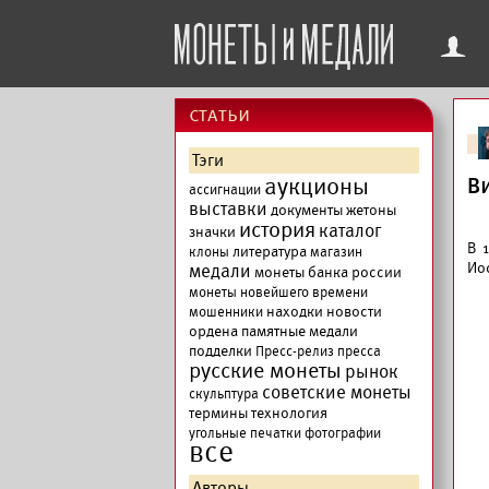
f
cтатьи
Тэги
аукционы
В
ассигнации
выставки
документы
жетоны
история
каталог
значки
В 
литература
клоны
магазин
Ио
медали
монеты банка россии
монеты новейшего времени
находки
новости
мошенники
ордена
памятные медали
подделки
Пресс-релиз
пресса
русские монеты
рынок
советские монеты
скульптура
термины
технология
угольные печатки
фотографии
все
Авторы