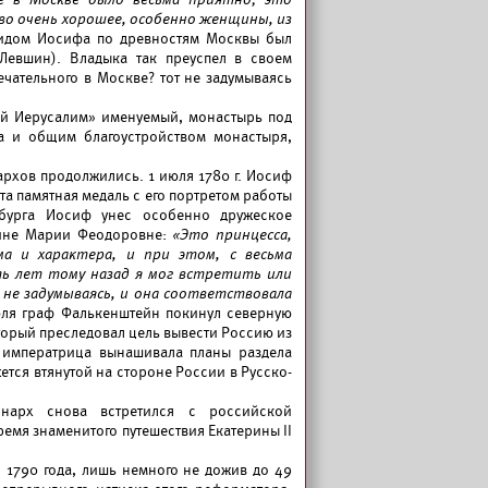
е в Москве было весьма приятно; это
во очень хорошее, особенно женщины, из
гидом Иосифа по древностям Москвы был
Левшин). Владыка так преуспел в своем
чательного в Москве? тот не задумываясь
ый Иерусалим» именуемый, монастырь под
а и общим благоустройством монастыря,
рхов продолжились. 1 июля 1780 г. Иосиф
та памятная медаль с его портретом работы
рбурга Иосиф унес особенно дружеское
гине Марии Феодоровне:
«Это принцесса,
 и характера, и при этом, с весьма
ть лет тому назад я мог встретить или
 не задумываясь, и она соответствовала
ля граф Фалькенштейн покинул северную
торый преследовал цель вывести Россию из
я императрица вынашивала планы раздела
ется втянутой на стороне России в Русско-
нарх снова встретился с российской
ремя знаменитого путешествия Екатерины II
 1790 года, лишь немного не дожив до 49