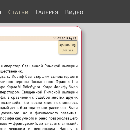
и
Статьи
Галерея
Видео
18.02.2011 14:47
Аукцион 83
Лот 212
ыл император Священной Римской империи
ешественник.
741 г., Иосиф был старшим сыном герцога
еликого герцога Тосканского Франца I и
ра Карла VI Габсбурга. Когда Иосифу было
императором Священной Римской империи
фа, в сравнении с судьбой многих других
частливой». Его воспитание подчинялось
аждый день был тщательно расписан. Были
 духовного, но и физического развития.
Иосифа как умного и рано повзрослевшего
ыков — французский, латынь, итальянский,
вне чешским и венгерским. Наряду с