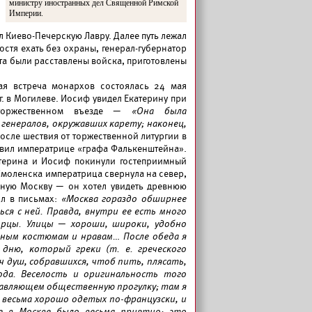
министру иностранных дел Священной Римской
Империи.
 Киево-Печерскую Лавру. Далее путь лежал
остя ехать без охраны, генерал-губернатор
а были расставлены войска, приготовлены
ая встреча монархов состоялась 24 мая
г. в Могилеве. Иосиф увидел Екатерину при
торжественном въезде —
«Она была
а генералов, окружавших карету; наконец,
осле шествия от торжественной литургии в
авил императрице «графа Фалькенштейна».
атерина и Иосиф покинули гостеприимный
Смоленска императрица свернула на север,
ьную Москву — он хотел увидеть древнюю
ил в письмах:
«Москва гораздо обширнее
ься с ней. Правда, внутри ее есть много
орцы. Улицы — хороши, широки, удобно
чным костюмам и нравам… После обеда я
дню, который греки (т. е. греческого
ч душ, собравшихся, чтоб пить, плясать,
ода. Веселость и оригинальность того
тавляющем общественную прогулку; там я
 весьма хорошо одетых по-французски, и