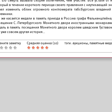
т. Его смерть вызвала скорее облегчение, чем участие. Все устали от
торый в течение короткого периода своего правления с неутихающей эн
мел изменить облик огромного конгломерата габсбургских владений
еемники.
о же касается медали в память приезда в Россию графа Фалькенштейна,
сещение С.-Петербургского Монетного двора иностранными монархами
даль в память посещения Монетного двора королем шведским Густавом 
 уже совсем другая история…
ените заметку
Средняя оценка (
10
)
тэги:
аукционы, памятные мед