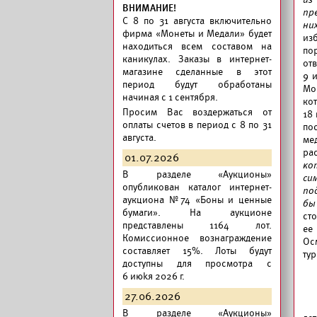
из
ВНИМАНИЕ!
пр
C 8 по 31 августа включительно
ни
фирма «Монеты и Медали» будет
из
находиться всем составом на
по
каникулах. Заказы в интернет-
отв
магазине сделанные в этот
9 
период будут обработаны
Мо
начиная с 1 сентября.
кот
Просим Вас воздержаться от
18
оплаты счетов в период с 8 по 31
пос
августа.
ме
ра
01.07.2026
ко
В разделе «Аукционы»
си
опубликован
каталог интернет-
по
аукциона №74 «Боны и ценные
бы
бумаги».
На аукционе
ст
представлены 1164 лот.
ее
Комиссионное вознаграждение
Ос
составляет 15%. Лоты будут
тур
доступны для просмотра с
6 июkя 2026 г.
27.06.2026
В разделе «Аукционы»