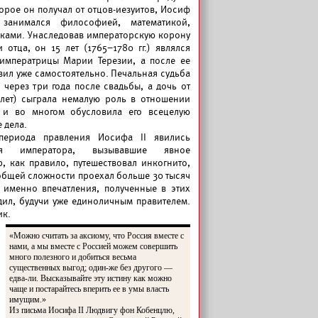
рое он получал от отцов-иезуитов, Иосиф
занимался философией, математикой,
уками. Унаследовав императорскую корону
 отца, он 15 лет (1765–1780 гг.) являлся
императрицы Марии Терезии, а после ее
равил уже самостоятельно. Печальная судьба
через три года после свадьбы, а дочь от
 лет) сыграла немалую роль в отношении
и во многом обусловила его всецелую
 дела.
периода правления Иосифа II явились
вия императора, вызывавшие явное
, как правило, путешествовал инкогнито,
общей сложности проехал больше 30 тысяч
о именно впечатления, полученные в этих
ил, будучи уже единоличным правителем.
ик.
«Можно считать за аксиому, что Россия вместе с
нами, а мы вместе с Россией можем совершить
много полезного и добиться весьма
существенных выгод; один-же без другого —
едва-ли. Высказывайте эту истину как можно
чаще и постарайтесь вперить ее в умы власть
имущим.»
Из письма Иосифа II Людвигу фон Кобенцлю,