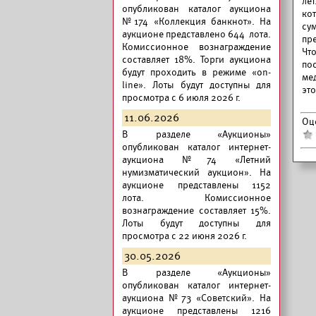
ле
опубликован
каталог аукциона
ко
№174 «Коллекция банкнот».
На
су
аукционе представлено 644 лота.
пр
Комиссионное вознаграждение
Чт
составляет 18%. Торги аукциона
по
будут проходить в режиме «on-
ме
line». Лоты будут доступны для
это
просмотра с 6 июля 2026 г.
11.06.2026
Оц
В разделе «Аукционы»
опубликован
каталог интернет-
аукциона №74 «Летний
нумизматический аукцион».
На
аукционе представлены 1152
лота. Комиссионное
вознаграждение составляет 15%.
Лоты будут доступны для
просмотра с 22 июня 2026 г.
30.05.2026
В разделе «Аукционы»
опубликован
каталог интернет-
аукциона №73 «Советский».
На
аукционе представлены 1216