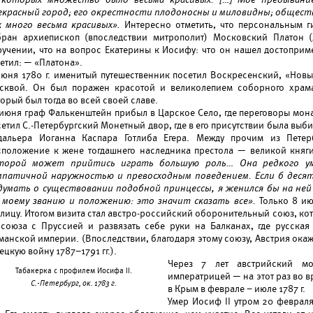
 которых множество было весьма красивых. […] Мое пребывани
екрасный город; его окрестности плодоносны и миловидны; общест
х много весьма красивых».
Интересно отметить, что персональным 
бран архиепископ (впоследствии митрополит) Московский Платон (
ручении, что на вопрос Екатерины к Иосифу: что он нашел достоприме
етил: — «Платона».
июня 1780 г. именитый путешественник посетил Воскресенский, «Нов
сквой. Он был поражен красотой и великолепием соборного храм
орый был тогда во всей своей славе.
 июня граф Фалькенштейн прибыл в Царское Село, где переговоры мона
етил С.-Петербургский Монетный двор, где в его присутствии была выби
дальера Иоганна Каспара Готлиба Егера. Между прочим из Пете
сположение к жене тогдашнего наследника престола — великой кня
торой может прийтись играть большую роль… Она редкого ума
мпатичной наружностью и превосходным поведением. Если б деся
думать о существовании подобной принцессы, я женился бы на ней
 моему званию и положению: это значит сказать все».
Только 8 ию
олицу. Итогом визита стал австро-российский оборонительный союз, ко
 союза с Пруссией и развязать себе руки на Балканах, где русска
манской империи. (Впоследствии, благодаря этому союзу, Австрия окаж
ецкую войну 1787–1791 гг.).
Через 7 лет австрийский мо
Табакерка с профилем Иосифа II.
императрицей — на этот раз во в
С.-Петербург, ок. 1783 г.
в Крым в феврале – июле 1787 г.
Умер Иосиф II утром 20 февраля