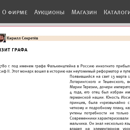
О фирме
Аукционы
Магазин
Каталог
Кирилл Секретёв
изит графа
1780 г. под именем графа Фалькенштейна в Россию инкогнито приб
сиф II. Этот монарх вошел в историю как неутомимый реформатор и пут
Появившийся на свет 13 марта 1
Лотарингского и Тешенского, в
Марии Терезии, дочери императо
4 года, его отец был избран 
германской нации. Юность Иоси
принцев, была «чрезвычайно с
четкому и подробному плану, к
учтены потребности не только
Современники характеризовали 
мальчика. Он знал несколько яз
владел на элементарном уро