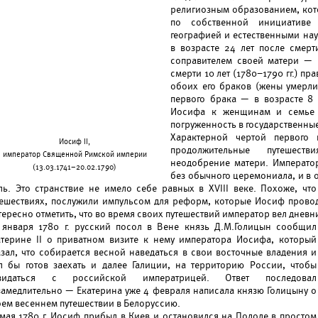
религиозным образованием, кото
по собственной инициативе 
географией и естественными на
в возрасте 24 лет после смерти
соправителем своей матери — 
смерти 10 лет (1780–1790 гг.) п
обоих его браков (жены умерли 
первого брака — в возрасте 8
Иосифа к женщинам и семье 
погруженность в государственные
Характерной чертой первого 
Иосиф II,
продолжительные путешест
император Священной Римской империи
неодобрение матери. Император
(13.03.1741–20.02.1790)
без обычного церемониала, и в 
ль. Это странствие не имело себе равных в XVIII веке. Похоже, чт
тешествиях, послужили импульсом для реформ, которые Иосиф провод
ересно отметить, что во время своих путешествий император вел дневн
 января 1780 г. русский посол в Вене князь Д.М.Голицын сообщил
атерине II о приватном визите к нему императора Иосифа, который
азал, что собирается весной наведаться в свои восточные владения и
л бы готов заехать и далее Галиции, на территорию России, чтобы
видаться с российской императрицей. Ответ последовал
замедлительно — Екатерина уже 4 февраля написала князю Голицыну о
оем весеннем путешествии в Белоруссию.
 мая 1780 г. Иосиф прибыл в Киев и остановился на Подоле в простом