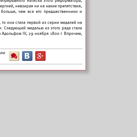
 непрерывного натиска этого реформатора,
ергией, невзирая ни на какие препятствия,
 больше, чем все его предшественники и
 то она стала первой из серии медалей на
. Следующей медалью из этого ряда стала
Адольфом IV, 29 ноября 1800 г. Впрочем,
али
Ш
B
G