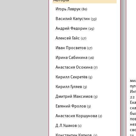
Игорь Лаврук
(80)
Василий Капустин
(33)
Андрей Федорин
(25)
Алексей Гайс
(17)
Иван Просветов
(17)
Ирина Сабинина
(16)
Анастасия Осокина
(7)
Кирилл Секретёв
(5)
ми
пу
Кирилл Гуляев
(3)
Инт
Дмитрий Максимов
(3)
22
Ек
Евгений Фролов
(3)
ск
бы
Анастасия Коршунова
(2)
по
не
Д.Л.Ушаков
(1)
св
Константин Капков
14
(1)