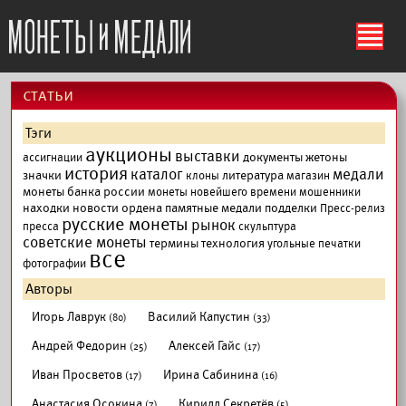
ś
cтатьи
Тэги
аукционы
выставки
документы
жетоны
ассигнации
история
каталог
медали
значки
литература
клоны
магазин
монеты банка россии
монеты новейшего времени
мошенники
находки
новости
ордена
памятные медали
подделки
Пресс-релиз
русские монеты
рынок
пресса
скульптура
советские монеты
термины
технология
угольные печатки
все
фотографии
Авторы
Игорь Лаврук
Василий Капустин
(80)
(33)
Андрей Федорин
Алексей Гайс
(25)
(17)
Иван Просветов
Ирина Сабинина
(17)
(16)
Анастасия Осокина
Кирилл Секретёв
(7)
(5)