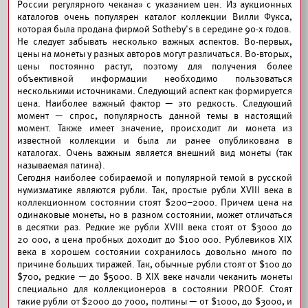
России регулярного чекана» с указанием цен. Из аукционных
каталогов очень популярен каталог коллекции Вилли Фукса,
которая была продана фирмой Sotheby's в середине 90-х годов.
Не следует забывать несколько важных аспектов. Во-первых,
цены на монеты у разных авторов могут различаться. Во-вторых,
цены постоянно растут, поэтому для получения более
объективной информации необходимо пользоваться
несколькими источниками. Следующий аспект как формируется
цена. Наиболее важный фактор — это редкость. Следующий
момент — спрос, популярность данной темы в настоящий
момент. Также имеет значение, происходит ли монета из
известной коллекции и была ли ранее опубликована в
каталогах. Очень важным является внешний вид монеты (так
называемая патина).
Сегодня наиболее собираемой и популярной темой в русской
нумизма­тике являются рубли. Так, простые рубли XVIII века в
коллекционном состоянии стоят $200–2000. Причем цена на
одинаковые монеты, но в разном состоянии, может отличаться
в десятки раз. Редкие же рубли XVIII века стоят от $3000 до
20 000, а цена пробных доходит до $100 000. Рублевиков XIX
века в хорошем состоянии сохранилось довольно много по
причине больших тиражей. Так, обычные рубли стоят от $100 до
$700, редкие — до $5000. В XIX веке начали чеканить монеты
специально для коллекционеров в состоянии PROOF. Стоят
такие рубли от $2000 до 7000, полтины — от $1000, до $3000, и