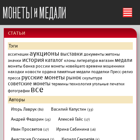
ś
cтатьи
Тэги
аукционы
выставки
документы
жетоны
ассигнации
история
каталог
медали
значки
литература
клоны
магазин
монеты банка россии
монеты новейшего времени
мошенники
находки
новости
ордена
памятные медали
подделки
Пресс-релиз
русские монеты
рынок
пресса
скульптура
советские монеты
термины
технология
угольные печатки
все
фотографии
Авторы
Игорь Лаврук
Василий Капустин
(80)
(33)
Андрей Федорин
Алексей Гайс
(25)
(17)
Иван Просветов
Ирина Сабинина
(17)
(16)
Анастасия Осокина
Кирилл Секретёв
(7)
(5)