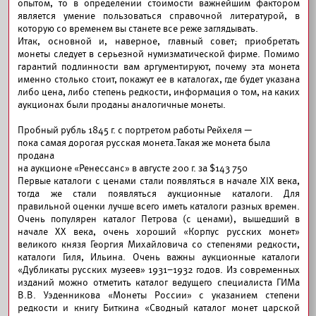
опытом, то в определении стоимости важнейшим фактором
является умение пользоваться справочной литературой, в
которую со временем вы станете все реже заглядывать.
Итак, основной и, наверное, главный совет; приобретать
монеты следует в серьезной нумизматической фирме. Помимо
гарантий подлинности вам аргументируют, почему эта монета
именно столько стоит, покажут ее в каталогах, где будет указана
либо цена, либо степень редкости, информация о том, на каких
аукционах были проданы аналогичные монеты.
Пробный рубль 1845 г. с портретом работы Рейхеля —
пока самая дорогая русская монета.Такая же монета была
продана
на аукционе «Ренессанс» в августе 200 г. за $143 750
Первые каталоги с ценами стали появляться в начале XIX века,
тогда же стали появляться аукционные каталоги. Для
правильной оценки лучше всего иметь каталоги разных времен.
Очень популярен каталог Петрова (с ценами), вышедший в
начале XX века, очень хороший «Корпус русских монет»
великого князя Георгия Михайловича со степенями редкости,
каталоги Гиля, Ильина. Очень важны аукционные каталоги
«Дубликаты русских музеев» 1931–1932 годов. Из современных
изданий можно отметить каталог ведущего специалиста ГИМа
В.В. Уэденникова «Монеты России» с указанием степени
редкости и книгу Биткина «Сводный каталог монет царской