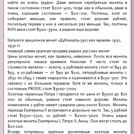
найти их очень трудно. Даже мелкие серебряные монеты в
таком состоянии стоят $200–400, тогда как в обычном, даже в
очень хорошем состоянии — $20–100. Полтины, хотя их
собирают меньше, как правило, стоят дороже рублей,
поскольку тиражи у них в несколько раз меньше. Так, полтины
XVIII века стоят $500–3500, а редкие еще дороже.
Каталоги аукционов монет «Дубликаты русских музеев» 1931,
1932 гг.
пожалуй самая крупная продажа редких русских монет
Цены золотых монет, как правило, невелики. Почти все монеты
регулярного чекана времени Николая II часто стоят по
стоимости металла — золота, 5-рублевая монета стоит от $45 до
$55, а 10-рублевая — от $90 до $110, пятирублевые монеты с
1832 по 1894 г. также недорогие и оцениваются в $150–300. Это
связано с их большим тиражом. Хотя те же монеты, только в
состоянии PROOF, стоят $3000–7000.
Золотые червонцы Петра I продаются по цене от $5000 до $10
000 за обычные, редкие стоят намного дороже. Монеты
номиналом 2 рубля имеют среднюю цену около $2000. Монеты
периода Екатерины II встречаются довольно часто. Так, 5 рублей
стоят $1500–2500, 10 рублей — $2000–5000. Очень редки
золотые монеты Екатерины I, Петра II, Анны. Они могут стоить до
$20 000.
Всегда популярны крупные донативные золотые монеты