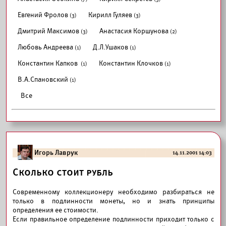
Евгений Фролов
Кирилл Гуляев
(3)
(3)
Дмитрий Максимов
Анастасия Коршунова
(3)
(2)
Любовь Андреева
Д.Л.Ушаков
(1)
(1)
Константин Капков
Константин Клочков
(1)
(1)
В.А.Спановский
(1)
Все
Игорь Лаврук
14.11.2001 14:03
Сколько стоит рубль
Современному коллекционеру необходимо разбираться не
только в подлинности монеты, но и знать принципы
определения ее стоимости.
Если правильное определение подлинности приходит только с