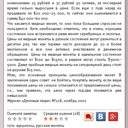
номиналами 25 рублей и 37 рублей 50 копеек, за последнее
время сильно выросшие в цене. Если еще 2 года назад их
продавали по $20 000–25 000, то сейчас они оцениваются в
сумму $40 000–60 000.
Что касается медных монет, то они пока большим спросом не
пользуются. Хотя необходимо отметить, что в очень хорошем
состоянии они встречаются реже монет серебряных и золотых.
Цены на медные монеты в разном состоянии могут разниться в
десятки раз, так как тиражи часто доходили до 20 и более
миллионов и все они активно участвовали в денежном
обращении. Цены на медные монеты в идеальном состоянии
составляют от $100 до $1500, а редкие могут стоить $3000–
5000. Даже пробные медные монеты на сегодняшний день стоят
не дороже $15 000,
Итак, это основные принципы ценообразования монет. В
заключение один совет: не бойтесь покупать монету, если ваше
понимание цены не сильно отличается от предложенной цены,
т.к., как правило, эта цена через год-два покажется уже
невысокой.
Журнал «Деловые люди» №128, ноябрь 2001
Оцените заметку
Средняя оценка (
28
)
Ш
B
G
тэги:
аукционы, русские монеты