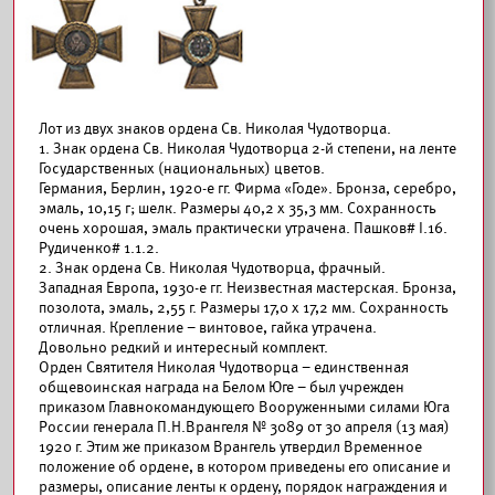
Лот из двух знаков ордена Св. Николая Чудотворца.
1. Знак ордена Св. Николая Чудотворца 2-й степени, на ленте
Государственных (национальных) цветов.
Германия, Берлин, 1920-е гг. Фирма «Годе». Бронза, серебро,
эмаль, 10,15 г; шелк. Размеры 40,2 х 35,3 мм. Сохранность
очень хорошая, эмаль практически утрачена. Пашков# I.16.
Рудиченко# 1.1.2.
2. Знак ордена Св. Николая Чудотворца, фрачный.
Западная Европа, 1930-е гг. Неизвестная мастерская. Бронза,
позолота, эмаль, 2,55 г. Размеры 17,0 х 17,2 мм. Сохранность
отличная. Крепление – винтовое, гайка утрачена.
Довольно редкий и интересный комплект.
Орден Святителя Николая Чудотворца – единственная
общевоинская награда на Белом Юге – был учрежден
приказом Главнокомандующего Вооруженными силами Юга
России генерала П.Н.Врангеля № 3089 от 30 апреля (13 мая)
1920 г. Этим же приказом Врангель утвердил Временное
положение об ордене, в котором приведены его описание и
размеры, описание ленты к ордену, порядок награждения и