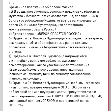
т. п.
Временное положение об ордене гласило:
«1) В воздаяние отменных воинских подвигов храбрости и
мужества и беззаветного самоотвержения, проявленных в
боях за освобождение Родины от врагов ее, учреждается
орден Св. Николая Чудотворца, как постоянного
молитвенника о земле Русской.
2) Девиз ордена – «ВЕРОЙ СПАСЕТСЯ РОССИЯ».
6) Орденом Св. Николая Чудотворца награждаются генералы,
адмиралы, штаб- и обер-офицеры, а равно солдаты,
последние – имеющие Георгиевский крест не ниже 3-й
степени.
7) Орденом Св. Николая Чудотворца награждаются
отличнейшие воинские доблести, мужество и
самоотвержение, как по удостоению постановления
Кавалерской думы этого ордена, утвержденному
Главнокомандующим, так и по личному пожалованию
Главнокомандующего.
8) Орденом Св. Николая Чудотворца может быть награжден
лишь тот, кто, презрев очевидную ОПАСНОСТЬ и явив
доблестный пример неустрашимости, присутствия духа и
самоотвержения, совершит ОТЛИЧНЫЙ ВОИНСКИЙ ПОДВИГ,
увенчанный полным УСПЕХОМ и доставивший явную
ПОЛЬЗУ».