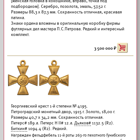
[женская головка в кокошнике, вправо, точка под
подбородком]. Серебро, позолота, эмаль, 57,52 г.
Размеры 88,3 х 87,3 мм. Сохранность отличная, красивая
патина.
Знаки ордена вложены в оригинальную коробку фирмы
футлярных дел мастера П.С.Петрова. Редкий и интересный
комплект.
3 500 000
Георгиевский крест 1-й степени № 4195.
Петроградский монетный двор, 1915 г. Золото, 18,00 г.
Размеры 40,7 х 34,2 мм. Сохранность отличная.
Петерс# 189.а. Петерс Н II# 12.а.
Дьяков#
1132.5 (R2).
Биткин#
1094.4 (R2). Редкий.
Награжден фельдфебель 11-й роты 263-го пехотного Гунибского