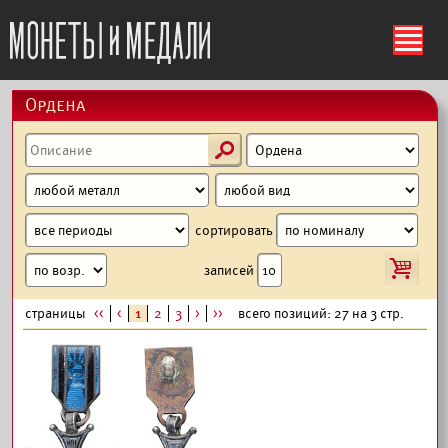
ś
Ордена
s
сортировать
i
записей
страницы
<<
<
1
2
3
>
>>
всего позиций: 27 на 3 стр.