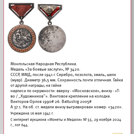
Монгольская Народная Республика.
Медаль «За боевые заслуги», № 3420.
СССР, ММД, после 1941 г. Серебро, позолота, эмаль, шелк
(муар). Диаметр 36,5 мм. Сохранность почти отличная. Гайка
от другой награды; на гайке
надписи по окружности: вверху - «Московское», внизу - «Т-
во / „Художников”». Винтовое крепление на колодке.
Викторов-Орлов 1990# 26. Battushig 2005#
А 37.1. На об. ст. медали внизу выгравирован номер: «3420».
Учреждена 16 мая 1941 г.
С интернет аукциона «Монеты и Медали» № 55, 29 ноября 2024
г., лот 644.