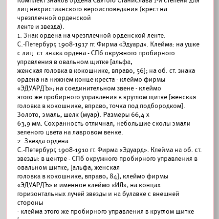
Комплект знаков ордена Святого Станислава 1-й степени для
лиц нехристианского вероисповедания (крест на
чрезплечной орденской
ленте и звезда).
1. Знак ордена на чрезплечной орденской ленте.
С.-Петербург, 1908-1917 гг. Фирма «Эдуард». Клейма: на ушке
с лиц. ст. знака ордена - СПб окружного пробирного
управления в овальном щитке [альфа,
женская головка в кокошнике, вправо, 56]; на об. ст. знака
ордена на нижнем конце креста - клеймо фирмы
«ЭДУАРДЪ»; на соединительном звене - клеймо
этого же пробирного управления в круглом щитке [женская
головка в кокошнике, вправо, точка под подбородком].
Золото, эмаль, шелк (муар). Размеры 66,4 х
63,9 мм. Сохранность отличная, небольшие сколы эмали
зеленого цвета на лавровом венке.
2. Звезда ордена.
С.-Петербург, 1908-1910 гг. Фирма «Эдуард». Клейма на об. ст.
звезды: в центре - СПб окружного пробирного управления в
овальном щитке, [альфа, женская
головка в кокошнике, вправо, 84], клеймо фирмы
«ЭДУАРДЪ» и именное клеймо «ИЛ»; на концах
горизонтальных лучей звезды и на булавке с внешней
стороны
- клейма этого же пробирного управления в круглом щитке