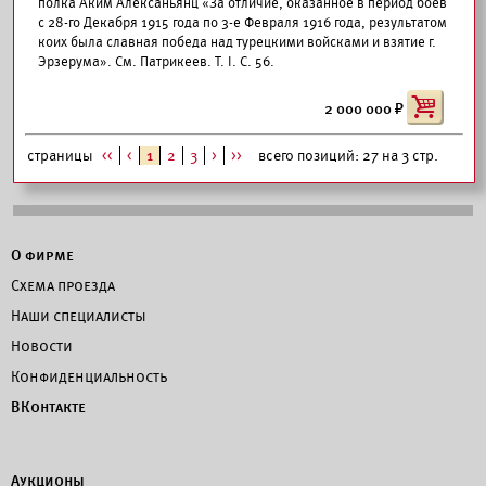
полка Аким Алексаньянц «За отличие, оказанное в период боев
с 28-го Декабря 1915 года по 3-е Февраля 1916 года, результатом
коих была славная победа над турецкими войсками и взятие г.
Эрзерума». См. Патрикеев. Т. I. С. 56.
2 000 000
страницы
<<
<
1
2
3
>
>>
всего позиций: 27 на 3 стр.
О фирме
Схема проезда
Наши специалисты
Новости
Конфиденциальность
ВКонтакте
Аукционы