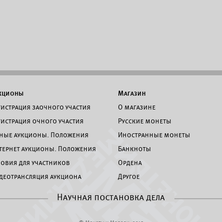
кционы
Магазин
гистрация заочного участия
О магазине
гистрация очного участия
Русские монеты
ные аукционы. Положения
Иностранные монеты
тернет аукционы. Положения
Банкноты
ловия для участников
Ордена
деотрансляция аукциона
Другое
Научная постановка дела