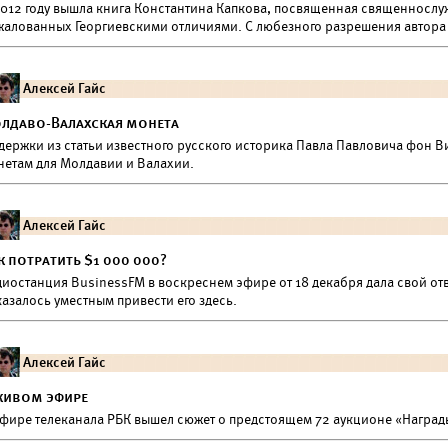
2012 году вышла книга Константина Капкова, посвященная священнослу
жалованных Георгиевскими отличиями. С любезного разрешения автора м
Алексей Гайс
лдаво-Валахская монета
держки из статьи известного русского историка Павла Павловича фон В
нетам для Молдавии и Валахии.
Алексей Гайс
к потратить $1 000 000?
диостанция BusinessFM в воскреснем эфире от 18 декабря дала свой от
азалось уместным привести его здесь.
Алексей Гайс
живом эфире
эфире телеканала РБК вышел сюжет о предстоящем 72 аукционе «Награ