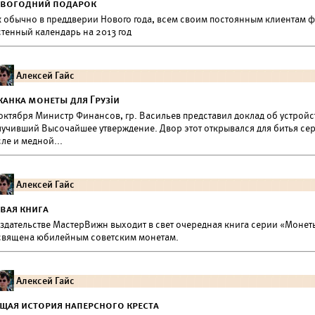
вогодний подарок
к обычно в преддверии Нового года, всем своим постоянным клиентам 
стенный календарь на 2013 год
Алексей Гайс
канка монеты для Грузіи
октября Министр Финансов, гр. Васильев представил доклад об устройс
лучивший Высочайшее утверждение. Двор этот открывался для битья се
ле и медной...
Алексей Гайс
вая книга
здательстве МастерВижн выходит в свет очередная книга серии «Монеты 
священа юбилейным советским монетам.
Алексей Гайс
щая история наперсного креста