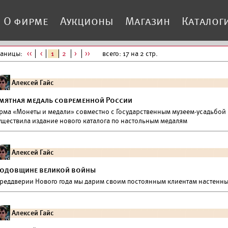
О фирме
Аукционы
Магазин
Каталог
раницы:
<<
<
1
2
>
>>
всего: 17 на 2 стр.
Алексей Гайс
мятная медаль современной России
рма «Монеты и медали» совместно с Государственным музеем-усадьбой
уществила издание нового каталога по настольным медалям
Алексей Гайс
годовщине великой войны
преддверии Нового года мы дарим своим постоянным клиентам настенный
Алексей Гайс