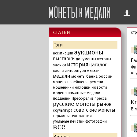
f
cтатьи
ст
Тэги
аукционы
ассигнации
выставки
документы
жетоны
Па
история
каталог
значки
Фи
литература
клоны
магазин
ос
медали
монеты банка россии
монеты новейшего времени
находки
новости
мошенники
ордена
памятные медали
подделки
Пресс-релиз
пресса
К 
русские монеты
рынок
В 
советские монеты
скульптура
термины
технология
угольные печатки
фотографии
все
Авторы