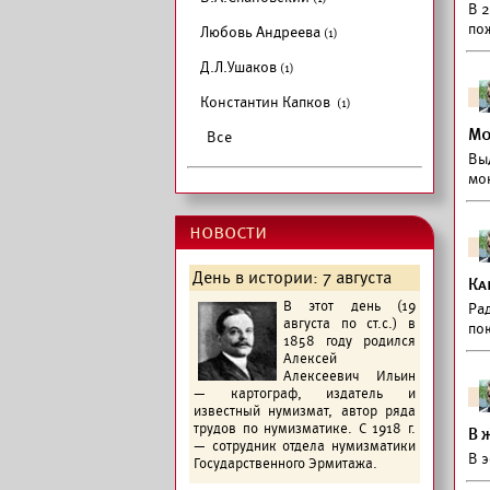
В 
по
Любовь Андреева
(1)
Д.Л.Ушаков
(1)
Константин Капков
(1)
Мо
Все
Вы
мо
новости
День в истории: 7 августа
Ка
В этот день (19
Ра
августа по ст.с.) в
пок
1858 году родился
Алексей
Алексеевич Ильин
— картограф, издатель и
известный нумизмат, автор ряда
трудов по нумизматике. С 1918 г.
В 
— сотрудник отдела нумизматики
В 
Государственного Эрмитажа.