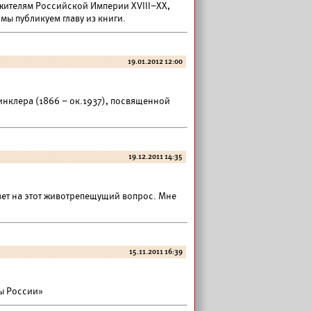
жителям Российской Империи XVIII–XX,
ы публикуем главу из книги.
19.01.2012 12:00
инклера (1866 – ок.1937), посвященной
19.12.2011 14:35
вет на этот животрепещущий вопрос. Мне
15.11.2011 16:39
ды России»