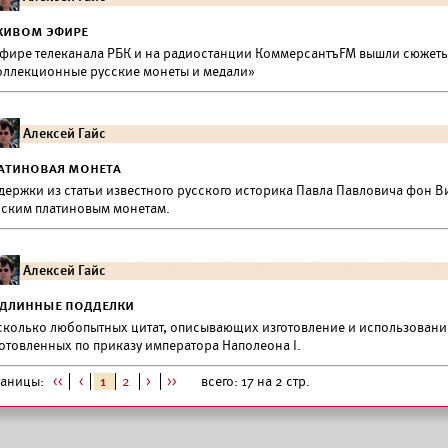
живом эфире
эфире телеканала РБК и на радиостанции КоммерсантъFM вышли сюжеты
оллекционные русские монеты и медали»
Алексей Гайс
атиновая монета
держки из статьи известного русского историка Павла Павловича фон 
сским платиновым монетам.
Алексей Гайс
длинные подделки
сколько любопытных цитат, описывающих изготовление и использовани
готовленных по приказу императора Наполеона I.
раницы:
<<
<
1
2
>
>>
всего: 17 на 2 стр.