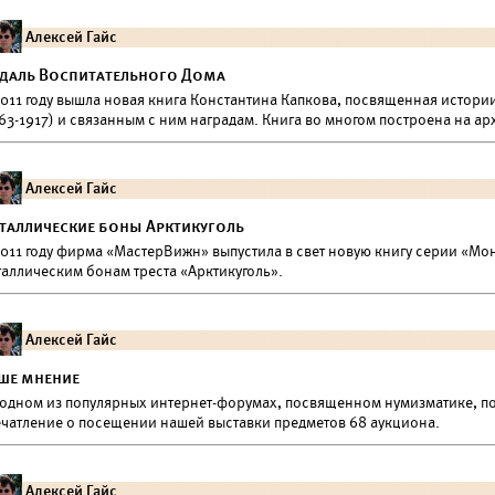
Алексей Гайс
даль Воспитательного Дома
2011 году вышла новая книга Константина Капкова, посвященная истор
63-1917) и связанным с ним наградам. Книга во многом построена на а
Алексей Гайс
таллические боны Арктикуголь
2011 году фирма «МастерВижн» выпустила в свет новую книгу серии «Мо
таллическим бонам треста «Арктикуголь».
Алексей Гайс
ше мнение
 одном из популярных интернет-форумах, посвященном нумизматике, пол
ечатление о посещении нашей выставки предметов 68 аукциона.
Алексей Гайс