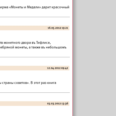
фирма «Монеты и Медали» дарит красочный
16.05.2012 19:21
тв монетного двора въ Тифлисе,
ребряной монеты, а также въ небольшомъ
12.04.2012 09:42
страны советов». В этот раз книга
03.03.2012 13:36