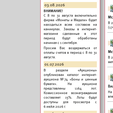
03.08.2026
ВНИМАНИЕ!
C 8 по 31 августа включительно
Ме
фирма «Монеты и Медали» будет
В 
находиться всем составом на
(17
каникулах. Заказы в интернет-
магазине сделанные в этот
период будут обработаны
начиная с 1 сентября.
Просим Вас воздержаться от
Ме
оплаты счетов в период с 8 по 31
августа.
В 
ме
01.07.2026
В разделе «Аукционы»
опубликован
каталог интернет-
аукциона №74 «Боны и ценные
бумаги».
На аукционе
Ва
представлены 1164 лот.
На
Комиссионное вознаграждение
вп
составляет 15%. Лоты будут
доступны для просмотра с
6 июkя 2026 г.