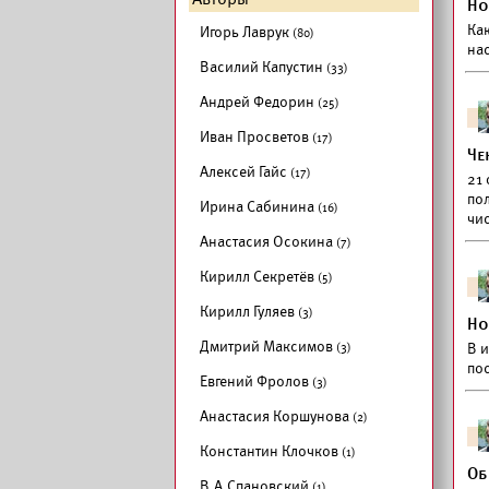
Но
Ка
Игорь Лаврук
(80)
на
Василий Капустин
(33)
Андрей Федорин
(25)
Иван Просветов
(17)
Че
Алексей Гайс
(17)
21 
по
Ирина Сабинина
(16)
чис
Анастасия Осокина
(7)
Кирилл Секретёв
(5)
Кирилл Гуляев
(3)
Но
Дмитрий Максимов
(3)
В и
по
Евгений Фролов
(3)
Анастасия Коршунова
(2)
Константин Клочков
(1)
Об
В.А.Спановский
(1)