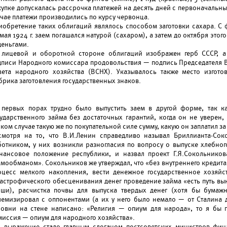
купке допускалась рассрочка платежей на десять дней с первоначальн
учае платежи производились по курсу червонца.
иобретение таких облигаций являлось способом заготовки сахара. С 
мая 1924 г. заем погашался натурой (сахаром), а затем до октября этого
деньгами.
 лицевой и оборотной стороне облигаций изображен герб СССР, а
дписи Народного комиссара продовольствия — подпись Председателя 
вета народного хозяйства (ВСНХ). Указывалось также место изгот
брика заготовления государственных знаков.
 первых порах трудно было выпустить заем в другой форме, так к
сударственного займа без достаточных гарантий, когда он не уверен,
ком случае такую же по покупательной силе сумму, какую он заплатил з
смотря на то, что В.И.Ленин справедливо называл Бриллианта-С
ботником, у них возникли разногласия по вопросу о выпуске хлебного
нансовое положение республики, и назвал проект Г.Я.Сокольников
амообманом». Сокольников же утверждал, что «без внутреннего кредит
оцесс мелкого накопления, вести денежное государственное хозяй
тастрофического обесценивания денег проведение займа «есть путь вы
оши), расчистка почвы для выпуска твердых денег (хотя бы бумаж
лемизировал с оппонентами (а их у него было немало — от Сталина д
совни на стене написано: «Религия — опиум для народа», то я бы 
миссия — опиум для народного хозяйства».
о выражение стало главным слоганом постсоветских министров фин