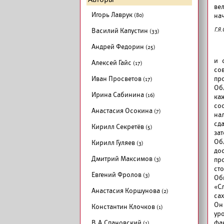
ве
Игорь Лаврук
(80)
нач
Василий Капустин
Г.Я
(33)
Андрей Федорин
(25)
и 
Алексей Гайс
(17)
со
Иван Просветов
пр
(17)
Об
Ирина Сабинина
(16)
каж
со
Анастасия Осокина
(7)
на
сда
Кирилл Секретёв
(5)
зат
Об
Кирилл Гуляев
(3)
дос
Дмитрий Максимов
(3)
пр
ст
Евгений Фролов
(3)
Об
«С
Анастасия Коршунова
(2)
са
Он
Константин Клочков
(1)
ур
В.А.Спановский
фа
(1)