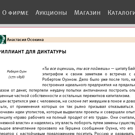
О фирме
Аукционы
Магазин
Каталог
Анастасия Осокина
риллиант для диктатуры
«Ты все оценишь, ты все поймешь»
— цитату Бай
Роберт Оуэн
эпиграфом к своим заметкам о встречах с а
(1771-1858)
Робертом Оуэном. Дело было уже после того, к
построения идеального предприятия на прядиль
казом от денег, потерпели неудачу попытки англичанина построить 
шенные частной собственности и остальных пережитков капитализма.
рцен встретился уже с человеком, на склоне лет живущим в покое и до
ньги, от применения которых он так рьяно призывал отказываться.
лочкам» идеи утопистов, которые выдвигали проекты и совершали опы
инципу «право рабочего на полный продукт от его труда». Они считали
нежной власти» и надеялись эту власть побороть путем замены существ
льшое впечатление произвело на Герцена сообщение Оуэна, что ег
ператор с настойчивым предложением посетить Россию и развивать