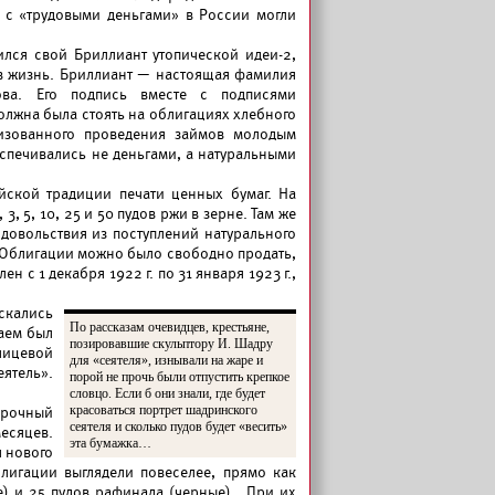
ы с «трудовыми деньгами» в России могли
ился свой Бриллиант утопической идеи-2,
 в жизнь. Бриллиант — настоящая фамилия
ва. Его подпись вместе с подписями
олжна была стоять на облигациях хлебного
низованного проведения займов молодым
еспечивались не деньгами, а натуральными
йской традиции печати ценных бумаг. На
, 5, 10, 25 и 50 пудов ржи в зерне. Там же
довольствия из поступлений натурального
 Облигации можно было свободно продать,
н с 1 декабря 1922 г. по 31 января 1923 г.,
скались
По рассказам очевидцев, крестьяне,
Заем был
позировавшие скульптору И. Шадру
 лицевой
для «сеятеля», изнывали на жаре и
ятель».
порой не прочь были отпустить крепкое
словцо. Если б они знали, где будет
красоваться портрет шадринского
осрочный
сеятеля и сколько пудов будет «весить»
месяцев.
эта бумажка…
я нового
лигации выглядели повеселее, прямо как
ые) и 25 пудов рафинада (черные) . При их