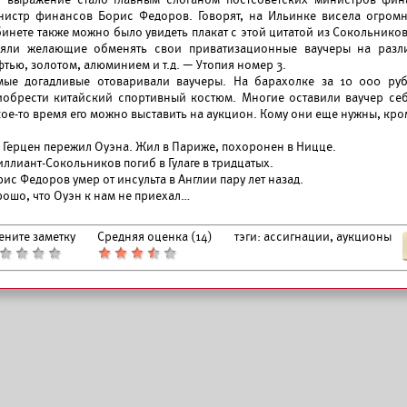
нистр финансов Борис Федоров. Говорят, на Ильинке висела огромна
инете также можно было увидеть плакат с этой цитатой из Сокольников
ояли желающие обменять свои приватизационные ваучеры на разл
тью, золотом, алюминием и т.д. — Утопия номер 3.
мые догадливые отоваривали ваучеры. На барахолке за 10 000 руб
иобрести китайский спортивный костюм. Многие оставили ваучер себ
кое-то время его можно выставить на аукцион. Кому они еще нужны, к
Герцен пережил Оуэна. Жил в Париже, похоронен в Ницце.
ллиант-Сокольников погиб в Гулаге в тридцатых.
ис Федоров умер от инсульта в Англии пару лет назад.
рошо, что Оуэн к нам не приехал…
ените заметку
Средняя оценка (
14
)
тэги:
ассигнации, аукционы