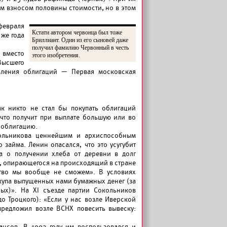
ым взносом половины стоимости, но в этом
февраля
Кстати автором червонца был тоже
 же года
Бриллиант. Один из его сыновей даже
получил фамилию Червонный в честь
 вместо
этого изобретения.
Высшего
овления облигаций — Первая московская
ак никто не стал бы покупать облигаций
 что получит при выплате большую или во
а облигацию.
окольникова ценнейшим и архиспособным
 займа. Ленин опасался, что это усугубит
а о получении хлеба от деревни в долг
а, опирающегося на происходящий в стране
ство мы вообще не сможем». В условиях
купа выпущенных нами бумажных денег (за
ных)». На XI съезде партии Сокольников
о Троцкого): «Если у нас возле Иверской
предложил возле ВСНХ повесить вывеску:
ансов. В 1993 году им воспользовался и