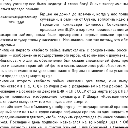
ликому утописту все было недосуг. И слава богу! Иначе эксперимент
аться гораздо раньше.
Герцен не дожил до времени, когда у нас появ
.Сокольников (Бриллиант)
сумевший, в отличие от Оуэна, воплотить идею
(1888-1939)
Народного комиссара финансов Сокольнико
председателя ВЦИК и наркома продовольствия д
сахарного займов, когда были предприняты первые попытки орга
ветским государством у населения. Назывались они так потому, что об
одуктами.
лигации первого хлебного займа выпускались с сохранением росси
дой — изображение государственного герба. «Весил» такой документ 1, 3
общалось, что для их обеспечения был создан специальный фонд про
лога и выделен гарантийный фонд в десять миллионов рублей золотом.
ть в зачет единого натурального налога. Период погашения был установле
ем продлен до 15 марта 1923 г.
лигации второго хлебного займа «весили» уже легче, они выпу
тоинством в 1, 2, 3, 5 и 10 пудов ржи с разделением на три района. 
оизведен на основании декрета ЦИК и СНК СССР от 22 марта 1923 г. На
ороне появилась изображение скульптуры И.Шадра «Крестьянин-се
щая сумма выпуска — 100 млн. пудов ржи в зерне.
ладкий» заем был объявлен 5 ноября 1923 г. — государственный кратк
харный заем на 1 млн. пудов сахара рафинада сроком на одиннадцать 
 предназначался для того, чтобы получить средства для финансировани
ожая. Последний день подписки назначался на 19 ноября 1923 г. Об
нтики разного цвета на 10 фунтов (синие), 1 пуд (красные), 5 (зелен