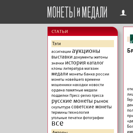
f
cтатьи
Тэги
аукционы
Б
ассигнации
выставки
документы
жетоны
история
каталог
значки
литература
клоны
магазин
медали
монеты банка россии
монеты новейшего времени
находки
новости
мошенники
от
ордена
памятные медали
ли
подделки
Пресс-релиз
пресса
русские монеты
Ге
рынок
де
советские монеты
скульптура
по
термины
технология
пр
угольные печатки
фотографии
все
«де
Бо
им
Авторы