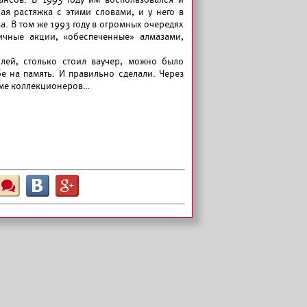
я растяжка с этими словами, и у него в
а. В том же 1993 году в огромных очередях
ичные акции, «обеспеченные» алмазами,
лей, столько стоил ваучер, можно было
е на память. И правильно сделали. Через
роме коллекционеров…
Ш
B
G