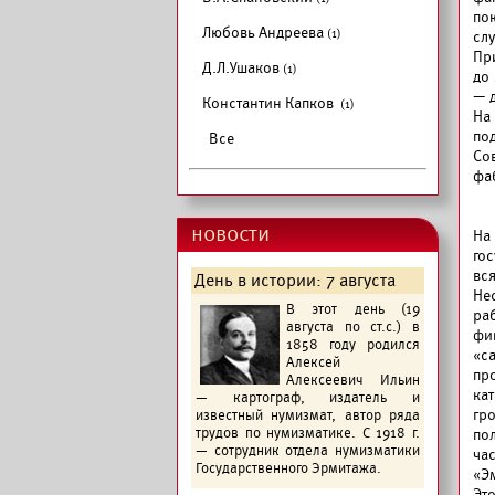
по
Любовь Андреева
(1)
сл
Пр
Д.Л.Ушаков
(1)
до 
— 
Константин Капков
(1)
На
по
Все
Со
фа
новости
На
го
вся
День в истории: 7 августа
Не
В этот день (19
ра
августа по ст.с.) в
фи
1858 году родился
«с
Алексей
пр
Алексеевич Ильин
ка
— картограф, издатель и
гр
известный нумизмат, автор ряда
трудов по нумизматике. С 1918 г.
по
— сотрудник отдела нумизматики
ча
Государственного Эрмитажа.
«Э
Эт