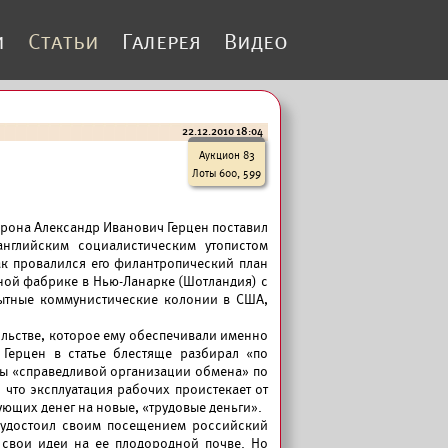
и
Статьи
Галерея
Видео
22.12.2010 18:04
Аукцион 83
Лоты 600, 599
рона Александр Иванович Герцен поставил
нглийским социалистическим утопистом
ак провалился его филантропический план
ной фабрике в Нью-Ланарке (Шотландия) с
опытные коммунистические колонии в США,
вольстве, которое ему обеспечивали именно
 Герцен в статье блестяще разбирал «по
ты «справедливой организации обмена» по
, что эксплуатация рабочих проистекает от
ующих денег на новые, «трудовые деньги».
о удостоил своим посещением российский
 свои идеи на ее плодородной почве. Но