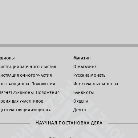
кционы
Магазин
гистрация заочного участия
О магазине
гистрация очного участия
Русские монеты
ные аукционы. Положения
Иностранные монеты
тернет аукционы. Положения
Банкноты
ловия для участников
Ордена
деотрансляция аукциона
Другое
Научная постановка дела