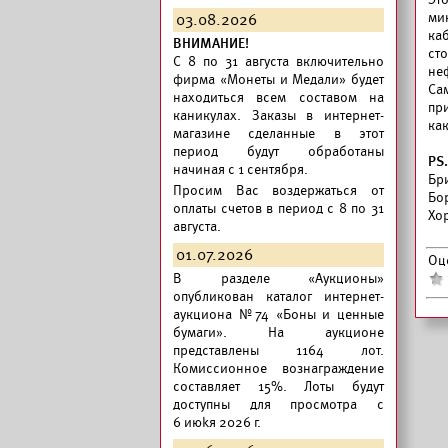
ми
03.08.2026
каб
ВНИМАНИЕ!
ст
C 8 по 31 августа включительно
неф
фирма «Монеты и Медали» будет
Са
находиться всем составом на
пр
каникулах. Заказы в интернет-
ка
магазине сделанные в этот
период будут обработаны
PS.
начиная с 1 сентября.
Бри
Просим Вас воздержаться от
Бор
оплаты счетов в период с 8 по 31
Хо
августа.
01.07.2026
Оц
В разделе «Аукционы»
опубликован
каталог интернет-
аукциона №74 «Боны и ценные
бумаги».
На аукционе
представлены 1164 лот.
Комиссионное вознаграждение
составляет 15%. Лоты будут
доступны для просмотра с
6 июkя 2026 г.