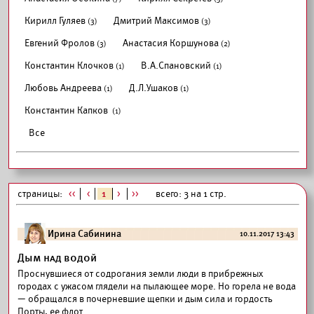
Кирилл Гуляев
Дмитрий Максимов
(3)
(3)
Евгений Фролов
Анастасия Коршунова
(3)
(2)
Константин Клочков
В.А.Спановский
(1)
(1)
Любовь Андреева
Д.Л.Ушаков
(1)
(1)
Константин Капков
(1)
Все
страницы:
<<
<
1
>
>>
всего: 3 на 1 стр.
Ирина Сабинина
10.11.2017 13:43
Дым над водой
Проснувшиеся от содрогания земли люди в прибрежных
городах с ужасом глядели на пылающее море. Но горела не вода
— обращался в почерневшие щепки и дым сила и гордость
Порты, ее флот.