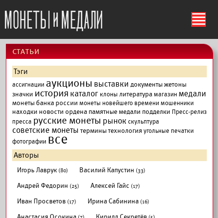
ś
cтатьи
Тэги
аукционы
выставки
документы
жетоны
ассигнации
история
каталог
медали
значки
литература
клоны
магазин
монеты банка россии
монеты новейшего времени
мошенники
находки
новости
ордена
памятные медали
подделки
Пресс-релиз
русские монеты
рынок
пресса
скульптура
советские монеты
термины
технология
угольные печатки
все
фотографии
Авторы
Игорь Лаврук
Василий Капустин
(80)
(33)
Андрей Федорин
Алексей Гайс
(25)
(17)
Иван Просветов
Ирина Сабинина
(17)
(16)
Анастасия Осокина
Кирилл Секретёв
(7)
(5)