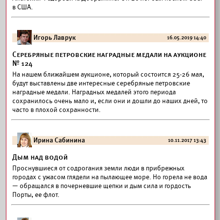
в США.
Игорь Лаврук
16.05.2019 14:40
Серебряные петровские наградные медали на аукционе
№ 124
На нашем ближайшем аукционе, который состоится 25-26 мая,
будут выставлены две интересные серебряные петровские
наградные медали. Наградных медалей этого периода
сохранилось очень мало и, если они и дошли до наших дней, то
часто в плохой сохранности.
Ирина Сабинина
10.11.2017 13:43
Дым над водой
Проснувшиеся от содрогания земли люди в прибрежных
городах с ужасом глядели на пылающее море. Но горела не вода
— обращался в почерневшие щепки и дым сила и гордость
Порты, ее флот.