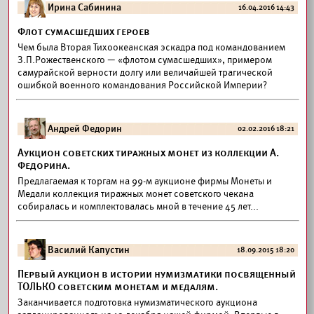
Ирина Сабинина
16.04.2016 14:43
Флот сумасшедших героев
Чем была Вторая Тихоокеанская эскадра под командованием
З.П.Рожественского — «флотом сумасшедших», примером
самурайской верности долгу или величайшей трагической
ошибкой военного командования Российской Империи?
Андрей Федорин
02.02.2016 18:21
Аукцион советских тиражных монет из коллекции А.
Федорина.
Предлагаемая к торгам на 99-м аукционе фирмы Монеты и
Медали коллекция тиражных монет советского чекана
собиралась и комплектовалась мной в течение 45 лет...
Василий Капустин
18.09.2015 18:20
Первый аукцион в истории нумизматики посвященный
ТОЛЬКО советским монетам и медалям.
Заканчивается подготовка нумизматического аукциона