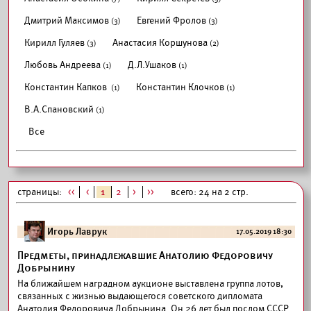
Дмитрий Максимов
Евгений Фролов
(3)
(3)
Кирилл Гуляев
Анастасия Коршунова
(3)
(2)
Любовь Андреева
Д.Л.Ушаков
(1)
(1)
Константин Капков
Константин Клочков
(1)
(1)
В.А.Спановский
(1)
Все
страницы:
<<
<
1
2
>
>>
всего: 24 на 2 стр.
Игорь Лаврук
17.05.2019 18:30
Предметы, принадлежавшие Анатолию Федоровичу
Добрынину
На ближайшем наградном аукционе выставлена группа лотов,
связанных с жизнью выдающегося советского дипломата
Анатолия Федоровича Добрынина. Он 26 лет был послом СССР