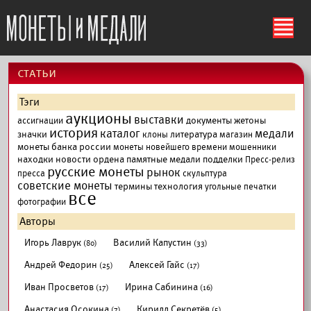
ś
cтатьи
Тэги
аукционы
выставки
документы
жетоны
ассигнации
история
каталог
медали
значки
литература
клоны
магазин
монеты банка россии
монеты новейшего времени
мошенники
находки
новости
ордена
памятные медали
подделки
Пресс-релиз
русские монеты
рынок
пресса
скульптура
советские монеты
термины
технология
угольные печатки
все
фотографии
Авторы
Игорь Лаврук
Василий Капустин
(80)
(33)
Андрей Федорин
Алексей Гайс
(25)
(17)
Иван Просветов
Ирина Сабинина
(17)
(16)
Анастасия Осокина
Кирилл Секретёв
(7)
(5)