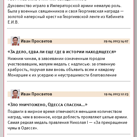
Духовенство играло в Императорской армии немалую роль.
Была у военных священников и своя Георгиевская награда —
золотой наперсный крест на Георгиевской ленте из Кабинета
Е.И.В.
Иван Просветов
29.04.2013 14:07
«За дело, едва ли еще где в истории находящееся»
Нижним чинам, в завоевании означенным городом
участвовавшим, жалуем медаль с надписью: за отменную
храбрость, поручая вам вновь объявить всем и каждому
Монаршее к их усердию и неустрашимости благоволение
Иван Просветов
19.04.2013 12:23
«Зло уничтожено, Одесса спасена…»
Подвиги в мирное время отмечаются меньшим количеством
наград, чем в военное, когда доблесть проявляют целые армии.
Самая редкая медаль правления Николая I — «За прекращение
чумы в Одессе».