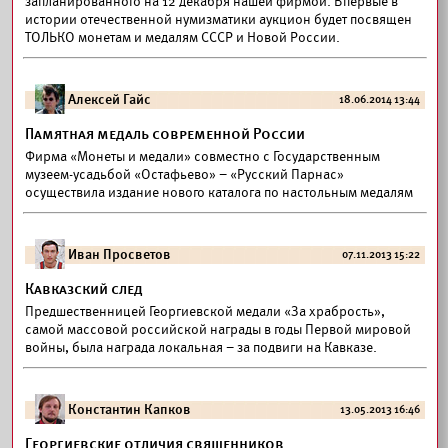
запланированного на 12 декабря нашей фирмой. Впервые в
истории отечественной нумизматики аукцион будет посвящен
ТОЛЬКО монетам и медалям СССР и Новой России.
Алексей Гайс
18.06.2014 13:44
Памятная медаль современной России
Фирма «Монеты и медали» совместно с Государственным
музеем-усадьбой «Остафьево» – «Русский Парнас»
осуществила издание нового каталога по настольным медалям
Иван Просветов
07.11.2013 15:22
Кавказский след
Предшественницей Георгиевской медали «За храбрость»,
самой массовой российской награды в годы Первой мировой
войны, была награда локальная – за подвиги на Кавказе.
Константин Капков
13.05.2013 16:46
Георгиевские отличия священников