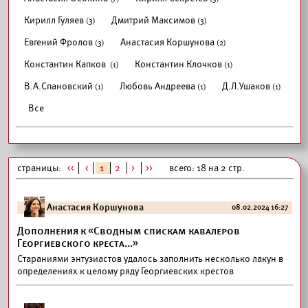
Кирилл Гуляев
Дмитрий Максимов
(3)
(3)
Евгений Фролов
Анастасия Коршунова
(3)
(2)
Константин Капков
Константин Клочков
(1)
(1)
В.А.Спановский
Любовь Андреева
Д.Л.Ушаков
(1)
(1)
(1)
Все
страницы:
<<
<
1
2
>
>>
всего: 18 на 2 стр.
Анастасия Коршунова
08.02.2024 16:27
Дополнения к «Сводным спискам кавалеров
Георгиевского креста...»
Стараниями энтузиастов удалось заполнить несколько лакун в
определениях к целому ряду Георгиевских крестов