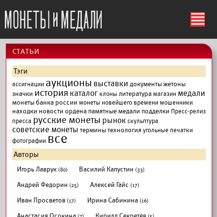
ś
cтатьи
Тэги
аукционы
выставки
документы
жетоны
ассигнации
история
каталог
медали
значки
литература
клоны
магазин
монеты банка россии
монеты новейшего времени
мошенники
находки
новости
ордена
памятные медали
подделки
Пресс-релиз
русские монеты
рынок
пресса
скульптура
советские монеты
термины
технология
угольные печатки
все
фотографии
Авторы
Игорь Лаврук
Василий Капустин
(80)
(33)
Андрей Федорин
Алексей Гайс
(25)
(17)
Иван Просветов
Ирина Сабинина
(17)
(16)
Анастасия Осокина
Кирилл Секретёв
(7)
(5)