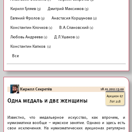
Кирилл Гуляев
Дмитрий Максимов
(3)
(3)
Евгений Фролов
Анастасия Коршунова
(3)
(2)
Константин Клочков
В.А.Спановский
(1)
(1)
Любовь Андреева
Д.Л.Ушаков
(1)
(1)
Константин Капков
(1)
Все
Кирилл Секретёв
18.01.2011 13:00
Аукцион 67
Одна медаль и две женщины
Лот 218
Известно, что медальерное искусство, как впрочем, и
нумизматика вообще – мужское занятие. Однако и здесь есть
свои исключения. На нумизматических аукционах регулярно