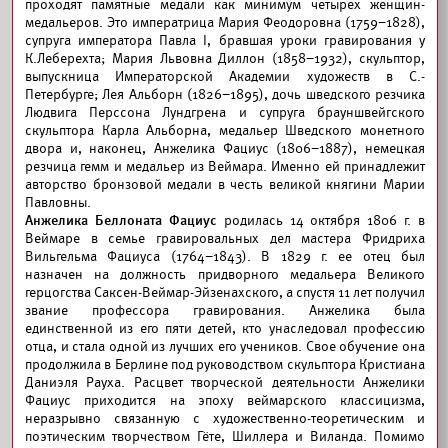
проходят памятные медали как минимум четырех женщин-
медальеров. Это императрица Мария Феодоровна (1759–1828),
супруга императора Павла I, бравшая уроки гравирования у
К.Леберехта; Мария Львовна Диллон (1858–1932), скульптор,
выпускница Императорской Академии художеств в С.-
Петербурге; Лея Альборн (1826–1895), дочь шведского резчика
Людвига Перссона Лундгрена и супруга брауншвейгского
скульптора Карла Альборна, медальер Шведского монетного
двора и, наконец, Анжелика Фациус (1806–1887), немецкая
резчица гемм и медальер из Веймара. Именно ей принадлежит
авторство бронзовой медали в честь великой княгини Марии
Павловны.
Анжелика Беллоната Фациус
родилась 14 октября 1806 г. в
Веймаре в семье гравировальных дел мастера Фридриха
Вильгельма Фациуса (1764–1843). В 1829 г. ее отец был
назначен на должность придворного медальера Великого
герцогства Саксен-Веймар-Эйзенахского, а спустя 11 лет получил
звание профессора гравирования. Анжелика была
единственной из его пяти детей, кто унаследовал профессию
отца, и стала одной из лучших его учеников. Свое обучение она
продолжила в Берлине под руководством скульптора Кристиана
Даниэля Рауха. Расцвет творческой деятельности Анжелики
Фациус приходится на эпоху веймарского классицизма,
неразрывно связанную с художественно-теоретическим и
поэтическим творчеством Гёте, Шиллера и Виланда. Помимо