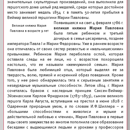
значительных скульптурных произведений, она выполнила для
герцогского дома целый ряд медалей, среди которых достойное
место занимает медаль 1854 г. в память 50-летия прибытия в
Веймар великой герцогини Марии Павловны.
Появившаяся на свет 4 февраля 1786 г.
Великая княжна Мария
великая княжна Мария Павловна
Павловна в возрасте 9 лет
была пятым ребенком и третьей
дочерью в семье цесаревича, позднее
императора Павла I и Марии Федоровны. Уже в раннем возрасте
она отличалась от своих сестер резвостью и «мальчишескими»
привычками. Ребенком Мария переболела оспой, которая
оставила следы на ее лице, но с возрастом похорошела
настолько, что ее называли «жемчужиной семьи». Мария
Павловна была любимицей отца, который выделял ее за
твердость, волю, прямой и искренний образ поведения. Кроме
того, у нее рано обнаружилась тяга к серьезным занятиям и
незаурядные музыкальные способности. Летом 1804 г. Мария
сочеталась браком с наследным принцем Саксен-Веймар-
Эйзенахским Карлом Фридрихом (1783–1853), сыном великого
герцога Карла Августа, вступившим на престол в июне 1828 г.
Одаренная природным умом, а по словам И.Ф.Шиллера – и
«большими способностями к живописи и музыке и
действительной любовью к чтению», Мария Павловна в первые
годы своего замужества во многом пополнила свое образование
беседами с выдающимися людьми и уроками у профессоров