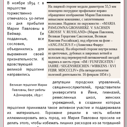
В ноябре 1854 г. в
На лицевой стороне медали диаметром 55,5 мм
герцогстве
помещено погрудное профильное вправо
торжественно
обращенное изображение Марии Павловны в
отмечалось 50-летие
невысоком кокошнике, с заплетенными
со дня прибытия
волосами. Надписи: по окружности – «MARIA
PAWLOWNA GROSSHERZ. V. SACHSEN
Марии Павловны в
GROSSF. V. RUSSLAND» (Мария Павловна,
Веймар. Ее
Великая Герцогиня Саксонская, Великая
подданные, все
Княгиня Российская); под обрезом на фоне –
сословия,
«ANG.FACIUS F.» (Анжелика Фациус
объединились для
исполнила). На оборотной стороне внутри венка
из цветочных, дубовых и лавровых ветвей и
выражения своей
колосьев под перевернутой пятиконечной звездой
признательности. К
надпись в шесть строк: «IM / FUNFZIGSTEN /
вдовствующей
IAHRE / SEGENSREICHEN / WIRKENS / XVI
великой герцогине
FEBR. MDCCCLIV» (На пятидесятилетие
направились
полезной деятельности. 16 февраля 1854 г.).
депутации городских управлений,
Великая герцогиня Марии
священнослужителей, представители
Павловны, бюст работы
университета в Йене, гимназий,
А.Донндорфа, 1859 г.
ремесленных школ, женских
учреждений, в создании которых
герцогиня принимала такое активное участие и поддерживала
их материально. Горожане решили в честь юбилея
иллюминировать весь город, но Мария Павловна просила не
делать этого, чтобы избежать лишних расходов из-за тогдашней