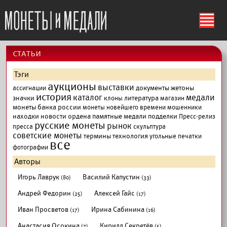
ś
cтатьи
Тэги
аукционы
выставки
документы
жетоны
ассигнации
история
каталог
медали
значки
литература
клоны
магазин
монеты банка россии
монеты новейшего времени
мошенники
находки
новости
ордена
памятные медали
подделки
Пресс-релиз
русские монеты
рынок
пресса
скульптура
советские монеты
термины
технология
угольные печатки
все
фотографии
Авторы
Игорь Лаврук
Василий Капустин
(80)
(33)
Андрей Федорин
Алексей Гайс
(25)
(17)
Иван Просветов
Ирина Сабинина
(17)
(16)
Анастасия Осокина
Кирилл Секретёв
(7)
(5)