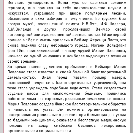
Иенского университета. Когда муж ее сделался великим
герцогом, она приняла на себя покровительство наукам и
искусствам, устраивала при дворе популярные лекции,
обыкновенно сама избирая и тему чтения. Ее трудами был
создан музей, посвященный памяти И.В.Гете, И.Ф.Шиллера,
Х.М.Виланда и других, прославивших Веймар своей
литературной или художественной деятельностью. Ей же первой
пришла в 1842 г. мысль привлечь в Веймар Ференца Листа, что
снова подняло славу небольшого города. Иоганн Вольфганг
фон Гёте, принадлежавший к числу друзей Марии Павловны,
называл ее одной из лучших и наиболее выдающихся женщин
своего времени.
За время своего 55-летнего пребывания в Веймаре Мария
Павловна стала известна и своей большой благотворительной
деятельностью. Видя перед глазами пример матери,
основавшей целую сеть благотворительных учреждений, она
тоже стала учреждать подобные ведомства. Стали создаваться
ссудные кассы для «вспоможения бедным», появились
работные дома для взрослых, различные ремесленные школы.
Мария Павловна создала Женское благотворительное общество
и написала его устав. Эти комитеты организовывали на
пожертвования родильные отделения при больницах для ухода
за бедными женщинами, оказывали бесплатную медицинскую
помощь на дому, снабжали бедняков лекарствами,
организовывали социальные ясли.