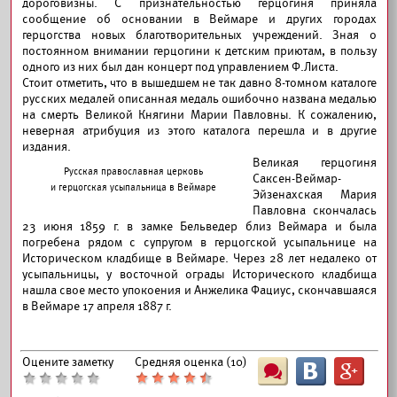
дороговизны. С признательностью герцогиня приняла
сообщение об основании в Веймаре и других городах
герцогства новых благотворительных учреждений. Зная о
постоянном внимании герцогини к детским приютам, в пользу
одного из них был дан концерт под управлением Ф.Листа.
Стоит отметить, что в вышедшем не так давно 8-томном каталоге
русских медалей описанная медаль ошибочно названа медалью
на смерть Великой Княгини Марии Павловны. К сожалению,
неверная атрибуция из этого каталога перешла и в другие
издания.
Великая герцогиня
Русская православная церковь
Саксен-Веймар-
и герцогская усыпальница в Веймаре
Эйзенахская Мария
Павловна скончалась
23 июня 1859 г. в замке Бельведер близ Веймара и была
погребена рядом с супругом в герцогской усыпальнице на
Историческом кладбище в Веймаре. Через 28 лет недалеко от
усыпальницы, у восточной ограды Исторического кладбища
нашла свое место упокоения и Анжелика Фациус, скончавшаяся
в Веймаре 17 апреля 1887 г.
Оцените заметку
Средняя оценка (
10
)
Ш
B
G