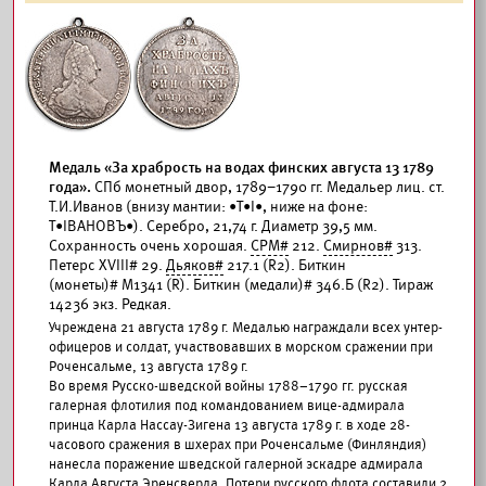
Медаль «За храбрость на водах финских августа 13 1789
года».
СПб монетный двор, 1789–1790 гг. Медальер лиц. ст.
Т.И.Иванов (внизу мантии: •Т•I•, ниже на фоне:
Т•IВАНОВЪ•). Серебро, 21,74 г. Диаметр 39,5 мм.
Сохранность очень хорошая.
СРМ#
212.
Смирнов#
313.
Петерс XVIII# 29.
Дьяков#
217.1 (R2). Биткин
(монеты)# М1341 (R). Биткин (медали)# 346.Б (R2). Тираж
14236 экз. Редкая.
Учреждена 21 августа 1789 г. Медалью награждали всех унтер-
офицеров и солдат, участвовавших в морском сражении при
Роченсальме, 13 августа 1789 г.
Во время Русско-шведской войны 1788–1790 гг. русская
галерная флотилия под командованием вице-адмирала
принца Карла Нассау-Зигена 13 августа 1789 г. в ходе 28-
часового сражения в шхерах при Роченсальме (Финляндия)
нанесла поражение шведской галерной эскадре адмирала
Карла Августа Эренсверда. Потери русского флота составили 2