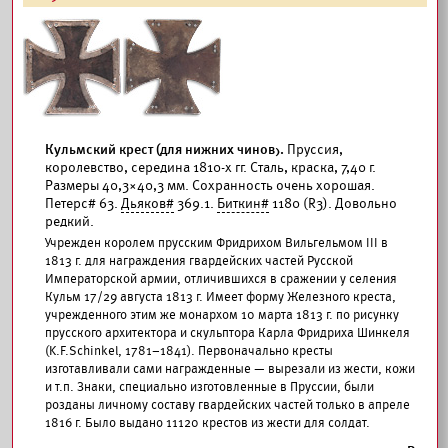
Кульмский крест (для нижних чинов).
Пруссия,
королевство, середина 1810-х гг. Сталь, краска, 7,40 г.
Размеры 40,3×40,3 мм. Сохранность очень хорошая.
Петерс# 63.
Дьяков#
369.1.
Биткин#
1180 (R3). Довольно
редкий.
Учрежден королем прусским Фридрихом Вильгельмом III в
1813 г. для награждения гвардейских частей Русской
Императорской армии, отличившихся в сражении у селения
Кульм 17/29 августа 1813 г. Имеет форму Железного креста,
учрежденного этим же монархом 10 марта 1813 г. по рисунку
прусского архитектора и скульптора Карла Фридриха Шинкеля
(K.F.Schinkel, 1781–1841). Первоначально кресты
изготавливали сами награжденные — вырезали из жести, кожи
и т.п. Знаки, специально изготовленные в Пруссии, были
розданы личному составу гвардейских частей только в апреле
1816 г. Было выдано 11120 крестов из жести для солдат.