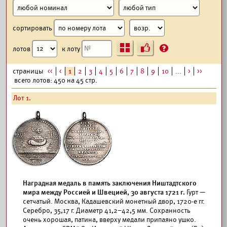
сортировать
Ъ
?
лотов
к лоту
страницы
<<
<
1
2
3
4
5
6
7
8
9
10
...
>
>>
всего лотов: 450 на 45 стр.
Лот 1.
Наградная медаль в память заключения Ништадтского
мира между Россией и Швецией, 30 августа 1721 г.
Гурт —
сетчатый. Москва, Кадашевский монетный двор, 1720-е гг.
Серебро, 35,17 г. Диаметр 41,2–42,5 мм. Сохранность
очень хорошая, патина, вверху медали припаяно ушко.