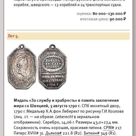
корабля, шведского — 13 кораблей и 24 транспортных судна.
80 000–130 000
90 000
Лот 5.
Медаль «За службу и храбрость» в память заключения
мира со Швецией, 3 августа 1790 г.
СПб монетный двор,
1790 г. Медальер К.А.фон Леберехт по рисунку Г.И.Козлова
(лиц. ст. — на обрезе:
Leberecht
в зеркальном
отображении). Серебро, 14,06 г. Размеры 43,0×27,4 мм.
Сохранность очень хорошая, красивая патина.
СРМ#
217.
Петерс XVIII# 31.
Дьяков#
221.8 (R2).
Биткин#
349 (R1).