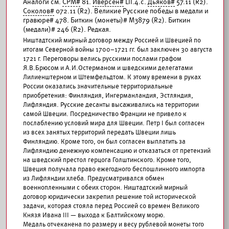
Аналоги см.
СРМ#
81.
Иверсен#
LII.4.c.
Дьяков#
57.11 (R2).
Соколов#
072.11 (R2). Великие Русские победы в медали и
гравюре# 478. Биткин (монеты)# М3879 (R2). Биткин
(медали)# 246 (R2). Редкая.
Ништадтский мирный договор между Россией и Швецией по
итогам Северной войны 1700–1721 гг. был заключен 30 августа
1721 г. Переговоры велись русскими послами графом
Я.В.Брюсом и А.И.Остерманом и шведскими делегатами
Лилиенштерном и Штемфельдтом. К этому времени в руках
России оказались значительные территориальные
приобретения: Финляндия, Ингерманландия, Эстляндия,
Лифляндия. Русские десанты высаживались на территории
самой Швеции. Посредничество Франции не привело к
послаблению условий мира для Швеции. Петр I был согласен
из всех занятых территорий передать Швеции лишь
Финляндию. Кроме того, он был согласен выплатить за
Лифляндию денежную компенсацию и отказаться от претензий
на шведский престол герцога Голштинского. Кроме того,
Швеция получала право ежегодного беспошлинного импорта
из Лифляндии хлеба. Предусматривался обмен
военнопленными с обеих сторон. Ништадтский мирный
договор юридически закрепил решение той исторической
задачи, которая стояла перед Россией со времен Великого
Князя Ивана III — выхода к Балтийскому морю.
Медаль отчеканена по размеру и весу рублевой монеты того