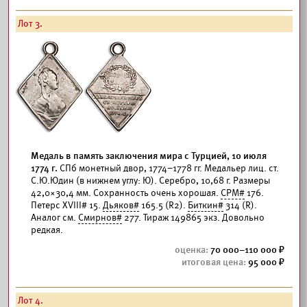
Лот 3.
Медаль в память заключения мира с Турцией, 10 июля
1774 г.
СПб монетный двор, 1774–1778 гг. Медальер лиц. ст.
С.Ю.Юдин (в нижнем углу: Ю). Серебро, 10,68 г. Размеры
42,0×30,4 мм. Сохранность очень хорошая.
СРМ#
176.
Петерс XVIII# 15.
Дьяков#
165.5 (R2).
Биткин#
314 (R).
Аналог см.
Смирнов#
277. Тираж 149865 экз. Довольно
редкая.
70 000–110 000
95 000
Лот 4.