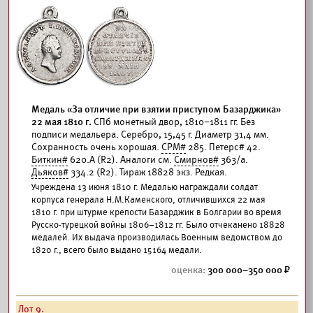
Медаль «За отличие при взятии приступом Базарджика»
22 мая 1810 г.
СПб монетный двор, 1810–1811 гг. Без
подписи медальера. Серебро, 15,45 г. Диаметр 31,4 мм.
Сохранность очень хорошая.
СРМ#
285. Петерс# 42.
Биткин#
620.А (R2). Аналоги см.
Смирнов#
363/а.
Дьяков#
334.2 (R2). Тираж 18828 экз. Редкая.
Учреждена 13 июня 1810 г. Медалью награждали солдат
корпуса генерала Н.М.Каменского, отличившихся 22 мая
1810 г. при штурме крепости Базарджик в Болгарии во время
Русско-турецкой войны 1806–1812 гг. Было отчеканено 18828
медалей. Их выдача производилась Военным ведомством до
1820 г., всего было выдано 15164 медали.
300 000–350 000
Лот 9.