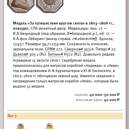
Медаль «За путешествие кругом света» в 1803–1806 гг.,
новодел.
СПб монетный двор. Медальеры: лиц. ст. —
В.А.Безродный (под обрезом: В•безродной.р:), об. ст. —
К.А.фон Леберехт (внизу справа:
c•Leberecht•f
). Бронза,
17,93 г. Размеры 39,7×27,9 мм. Сохранность отличная,
зеркальное поле.
СРМ#
272.
Смирнов#
353/а. Петерс# 22.
Дьяков#
305.1 (R1).
Биткин#
Н572 (R2). Довольно редкая.
Учреждена 15 августа 1806 г. Серебряная медаль
предназначалась для матросов кораблей «Надежда» и «Нева»
под командованием И.Ф.Крузенштерна и Ю.Ф.Лисянского, в
1803–1806 гг. обогнувших земной шар. Имеются сведения о
награждении только матросов корабля «Нева», которым было
выдано 32 медали.
40 000–50 000
40 000
Лот 7.