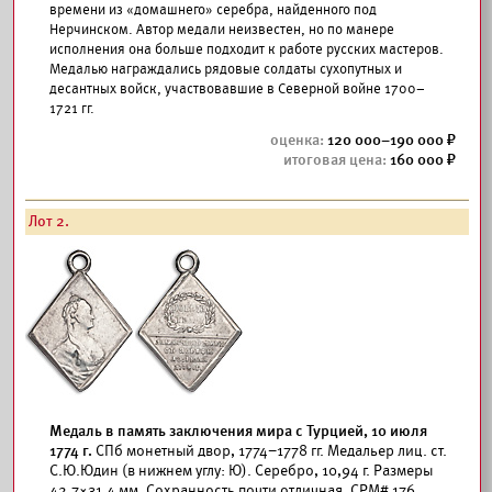
времени из «домашнего» серебра, найденного под
Нерчинском. Автор медали неизвестен, но по манере
исполнения она больше подходит к работе русских мастеров.
Медалью награждались рядовые солдаты сухопутных и
десантных войск, участвовавшие в Северной войне 1700–
1721 гг.
120 000–190 000
160 000
Лот 2.
Медаль в память заключения мира с Турцией, 10 июля
1774 г.
СПб монетный двор, 1774–1778 гг. Медальер лиц. ст.
С.Ю.Юдин (в нижнем углу: Ю). Серебро, 10,94 г. Размеры
42,7×31,4 мм. Сохранность почти отличная.
СРМ#
176.