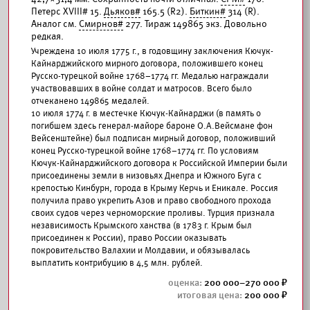
Петерс XVIII# 15.
Дьяков#
165.5 (R2).
Биткин#
314 (R).
Аналог см.
Смирнов#
277. Тираж 149865 экз. Довольно
редкая.
Учреждена 10 июля 1775 г., в годовщину заключения Кючук-
Кайнарджийского мирного договора, положившего конец
Русско-турецкой войне 1768–1774 гг. Медалью награждали
участвовавших в войне солдат и матросов. Всего было
отчеканено 149865 медалей.
10 июля 1774 г. в местечке Кючук-Кайнарджи (в память о
погибшем здесь генерал-майоре бароне О.А.Вейсмане фон
Вейсенштейне) был подписан мирный договор, положивший
конец Русско-турецкой войне 1768–1774 гг. По условиям
Кючук-Кайнарджийского договора к Российской Империи были
присоединены земли в низовьях Днепра и Южного Буга с
крепостью Кинбурн, города в Крыму Керчь и Еникале. Россия
получила право укрепить Азов и право свободного прохода
своих судов через черноморские проливы. Турция признала
независимость Крымского ханства (в 1783 г. Крым был
присоединен к России), право России оказывать
покровительство Валахии и Молдавии, и обязывалась
выплатить контрибуцию в 4,5 млн. рублей.
200 000–270 000
200 000