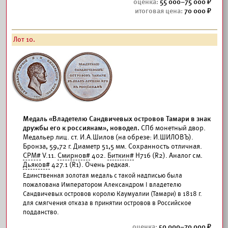
55 000–75 000
70 000
Лот 10.
Медаль «Владетелю Сандвичевых островов Тамари в знак
дружбы его к россиянам», новодел.
СПб монетный двор.
Медальер лиц. ст. И.А.Шилов (на обрезе: И.ШИЛОВЪ).
Бронза, 59,72 г. Диаметр 51,5 мм. Сохранность отличная.
СРМ#
V.11.
Смирнов#
402.
Биткин#
Н716 (R2). Аналог см.
Дьяков#
427.1 (R1). Очень редкая.
Единственная золотая медаль с такой надписью была
пожалована Императором Александром I владетелю
Сандвичевых островов королю Каумуалии (Тамари) в 1818 г.
для смягчения отказа в принятии островов в Российское
подданство.
50 000–70 000