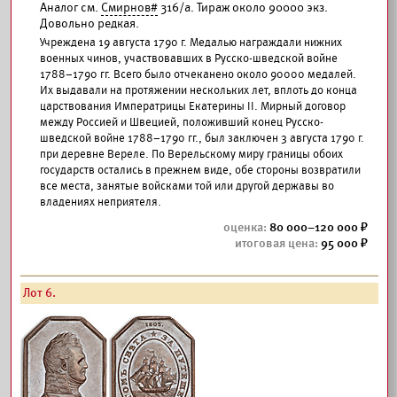
Аналог см.
Смирнов#
316/а. Тираж около 90000 экз.
Довольно редкая.
Учреждена 19 августа 1790 г. Медалью награждали нижних
военных чинов, участвовавших в Русско-шведской войне
1788–1790 гг. Всего было отчеканено около 90000 медалей.
Их выдавали на протяжении нескольких лет, вплоть до конца
царствования Императрицы Екатерины II. Мирный договор
между Россией и Швецией, положивший конец Русско-
шведской войне 1788–1790 гг., был заключен 3 августа 1790 г.
при деревне Вереле. По Верельскому миру границы обоих
государств остались в прежнем виде, обе стороны возвратили
все места, занятые войсками той или другой державы во
владениях неприятеля.
80 000–120 000
95 000
Лот 6.