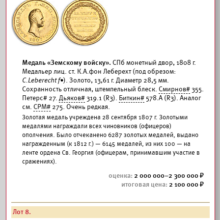
Медаль «Земскому войску».
СПб монетный двор, 1808 г.
Медальер лиц. ст. К.А.фон Леберехт (под обрезом:
C.Leberecht f•
). Золото, 13,61 г. Диаметр 28,5 мм.
Сохранность отличная, штемпельный блеск.
Смирнов#
355.
Петерс# 27.
Дьяков#
319.1 (R3).
Биткин#
578.А (R3). Аналог
см.
СРМ#
275. Очень редкая.
Золотая медаль учреждена 28 сентября 1807 г. Золотыми
медалями награждали всех чиновников (офицеров)
ополчения. Было отчеканено 6287 золотых медалей, выдано
награжденным (к 1812 г.) — 6145 медалей, из них 100 — на
ленте ордена Св. Георгия (офицерам, принимавшим участие в
сражениях).
2 000 000–2 300 000
2 100 000
Лот 8.