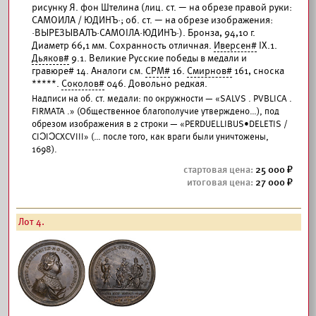
рисунку Я. фон Штелина (лиц. ст. — на обрезе правой руки:
САМОИЛА / ЮДИНЪ·; об. ст. — на обрезе изображения:
·ВЫРЕЗЫВАЛЪ·САМОIЛА·ЮДИНЪ·). Бронза, 94,10 г.
Диаметр 66,1 мм. Сохранность отличная.
Иверсен#
IX.1.
Дьяков#
9.1. Великие Русские победы в медали и
гравюре# 14. Аналоги см.
СРМ#
16.
Смирнов#
161, сноска
*****.
Соколов#
046. Довольно редкая.
Надписи на об. ст. медали: по окружности — «SALVS . PVBLICA .
FIRMATA .» (Общественное благополучие утверждено…), под
обрезом изображения в 2 строки — «PERDUELLIBUS•DELETIS /
CIƆIƆCXCVIII» (… после того, как враги были уничтожены,
1698).
25 000
27 000
Лот 4.