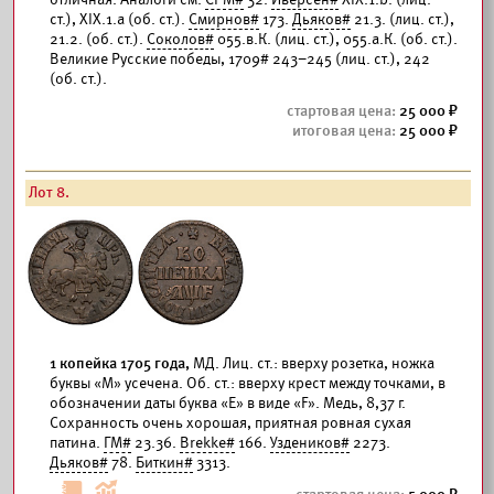
ст.), XIX.1.a (об. ст.).
Смирнов#
173.
Дьяков#
21.3. (лиц. ст.),
21.2. (об. ст.).
Соколов#
055.в.К. (лиц. ст.), 055.а.К. (об. ст.).
Великие Русские победы, 1709# 243–245 (лиц. ст.), 242
(об. ст.).
25 000
25 000
Лот 8.
1 копейка 1705 года,
МД. Лиц. ст.: вверху розетка, ножка
буквы «М» усечена. Об. ст.: вверху крест между точками, в
обозначении даты буква «Е» в виде «F». Медь, 8,37 г.
Сохранность очень хорошая, приятная ровная сухая
патина.
ГМ#
23.36.
Brekke#
166.
Уздеников#
2273.
Дьяков#
78.
Биткин#
3313.