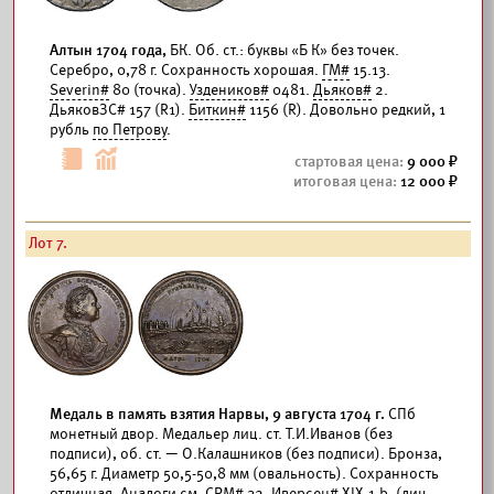
Алтын 1704 года,
БК. Об. ст.: буквы «Б К» без точек.
Серебро, 0,78 г. Сохранность хорошая.
ГМ#
15.13.
Severin#
80 (точка).
Уздеников#
0481.
Дьяков#
2.
ДьяковЗС# 157 (R1).
Биткин#
1156 (R). Довольно редкий, 1
рубль
по Петрову
.
9 000
12 000
Лот 7.
Медаль в память взятия Нарвы, 9 августа 1704 г.
СПб
монетный двор. Медальер лиц. ст. Т.И.Иванов (без
подписи), об. ст. — О.Калашников (без подписи). Бронза,
56,65 г. Диаметр 50,5-50,8 мм (овальность). Сохранность
отличная. Аналоги см.
СРМ#
32.
Иверсен#
XIX.1.b. (лиц.