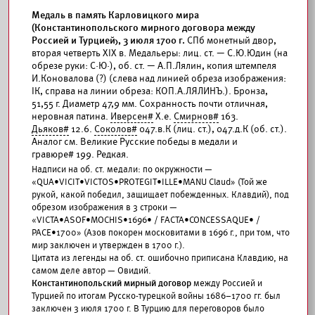
Медаль в память Карловицкого мира
(Константинопольского мирного договора между
Россией и Турцией), 3 июля 1700 г.
СПб монетный двор,
вторая четверть XIХ в. Медальеры: лиц. ст. — С.Ю.Юдин (на
обрезе руки: С·Ю·), об. ст. — А.П.Лялин, копия штемпеля
И.Коновалова (?) (слева над линией обреза изображения:
IК, справа на линии обреза: КОП.А.ЛЯЛИНЪ.). Бронза,
51,55 г. Диаметр 47,9 мм. Сохранность почти отличная,
неровная патина.
Иверсен#
X.e.
Смирнов#
163.
Дьяков#
12.6.
Соколов#
047.в.К (лиц. ст.), 047.д.К (об. ст.).
Аналог см. Великие Русские победы в медали и
гравюре# 199. Редкая.
Надписи на об. ст. медали: по окружности —
«QUA•VICIT•VICTOS•PROTEGIT•ILLE•MANU Claud» (Той же
рукой, какой победил, защищает побежденных. Клавдий), под
обрезом изображения в 3 строки —
«VICTA•ASOF•MOCHIS•1696• / FACTA•CONCESSAQUE• /
PACE•1700» (Азов покорен московитами в 1696 г., при том, что
мир заключен и утвержден в 1700 г.).
Цитата из легенды на об. ст. ошибочно приписана Клавдию, на
самом деле автор — Овидий.
Константинопольский мирный договор
между Россией и
Турцией по итогам Русско-турецкой войны 1686–1700 гг. был
заключен 3 июля 1700 г. В Турцию для переговоров было