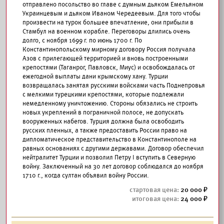
отправлено посольство во главе с думным дьяком Емельяном
Украинцевым и дьяком Иваном Чередеевым. Для того чтобы
произвести на турок большее впечатление, они прибыли в
Стамбул на военном корабле. Переговоры длились очень
долго, с ноября 1699 г. по июнь 1700 г. По
Константинопольскому мирному договору Россия получала
Азов с прилегающей территорией и вновь построенными
крепостями (Таганрог, Павловск, Миус) и освобождалась от
ежегодной выплаты дани крымскому хану. Турции
возвращалась занятая русскими войсками часть Поднепровья
с мелкими турецкими крепостями, которые подлежали
немедленному уничтожению. Стороны обязались не строить
новых укреплений в пограничной полосе, не допускать
вооруженных набегов. Турция должна была освободить
русских пленных, а также предоставить России право на
дипломатическое представительство в Константинополе на
равных основаниях с другими державами. Договор обеспечил
нейтралитет Турции и позволил Петру I вступить в Северную
войну. Заключенный на 30 лет договор соблюдался до ноября
1710 г., когда султан объявил войну России.
20 000
24 000