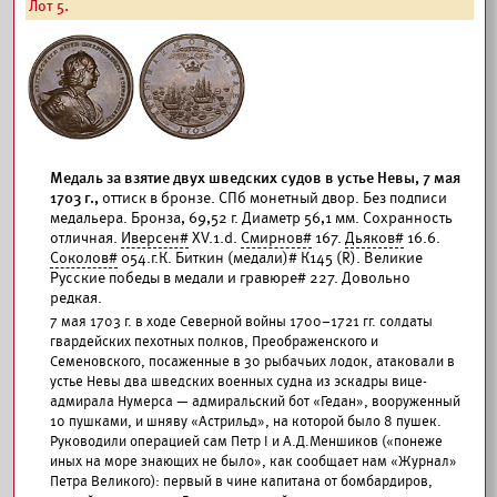
Лот 5.
Медаль за взятие двух шведских судов в устье Невы, 7 мая
1703 г.,
оттиск в бронзе. СПб монетный двор. Без подписи
медальера. Бронза, 69,52 г. Диаметр 56,1 мм. Сохранность
отличная.
Иверсен#
XV.1.d.
Смирнов#
167.
Дьяков#
16.6.
Соколов#
054.г.К. Биткин (медали)# К145 (R). Великие
Русские победы в медали и гравюре# 227. Довольно
редкая.
7 мая 1703 г. в ходе Северной войны 1700–1721 гг. солдаты
гвардейских пехотных полков, Преображенского и
Семеновского, посаженные в 30 рыбачьих лодок, атаковали в
устье Невы два шведских военных судна из эскадры вице-
адмирала Нумерса — адмиральский бот «Гедан», вооруженный
10 пушками, и шняву «Астрильд», на которой было 8 пушек.
Руководили операцией сам Петр I и А.Д.Меншиков («понеже
иных на море знающих не было», как сообщает нам «Журнал»
Петра Великого): первый в чине капитана от бомбардиров,