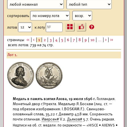
сортировать
Ъ
?
лотов
к лоту
страницы
<<
<
1
2
3
4
5
6
7
8
9
10
...
>
>>
всего лотов: 739 на 74 стр.
Лот 1.
Медаль в память взятия Азова, 19 июля 1696 г.
Голландия.
Монетный двор г.Утрехта. Медальер Я.Боскам (лиц. ст. —
под обрезом изображения: I.BOSKAM.F.). Свинцово-
оловянный сплав, 35,22 г. Диаметр 47,8 мм. Сохранность
почти отличная.
Иверсен#
V.2.
Дьяков#
5.7. Очень редкая.
Надписи на об. ст. медали: по окружности — «HISCE • AXENVS •