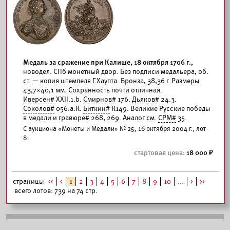
Медаль за сражение при Калише, 18 октября 1706 г.,
новодел. СПб монетный двор. Без подписи медальера, об.
ст. — копия штемпеля Г.Хаупта. Бронза, 38,36 г. Размеры
43,7×40,1 мм. Сохранность почти отличная.
Иверсен#
XXII.1.b.
Смирнов#
176.
Дьяков#
24.3.
Соколов#
056.а.К.
Биткин#
К149. Великие Русские победы
в медали и гравюре# 268, 269. Аналог см.
СРМ#
35.
С аукциона «Монеты и Медали» № 25, 16 октября 2004 г., лот
8.
18 000
страницы
<<
<
1
2
3
4
5
6
7
8
9
10
...
>
>>
всего лотов: 739 на 74 стр.