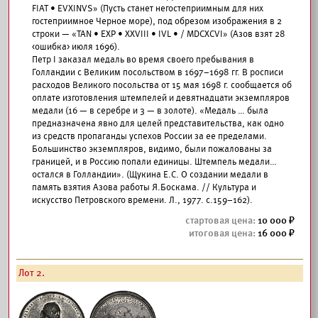
FIAT • EVXINVS» (Пусть станет негостеприимным для них
гостеприимное Черное море), под обрезом изображения в 2
строки — «TAN • EXP • XXVIII • IVL • / MDCXCVI» (Азов взят 28
<ошибка> июля 1696).
Петр I заказал медаль во время своего пребывания в
Голландии с Великим посольством в 1697–1698 гг. В росписи
расходов Великого посольства от 15 мая 1698 г. сообщается об
оплате изготовления штемпелей и девятнадцати экземпляров
медали (16 — в серебре и 3 — в золоте). «Медаль … была
предназначена явно для целей представительства, как одно
из средств пропаганды успехов России за ее пределами.
Большинство экземпляров, видимо, были пожалованы за
границей, и в Россию попали единицы. Штемпель медали…
остался в Голландии». (Щукина Е.С. О создании медали в
память взятия Азова работы Я.Боскама. // Культура и
искусство Петровского времени. Л., 1977. с.159–162).
10 000
16 000
Лот 2.