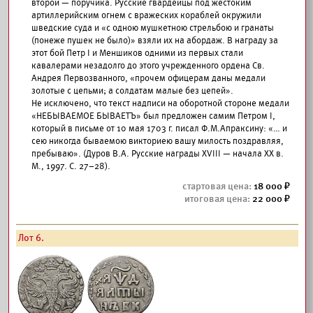
второй — поручика. Русские гвардейцы под жестоким
артиллерийским огнем с вражеских кораблей окружили
шведские суда и «с одною мушкетною стрельбою и гранаты
(понеже пушек не было)» взяли их на абордаж. В награду за
этот бой Петр I и Меншиков одними из первых стали
кавалерами незадолго до этого учрежденного ордена Св.
Андрея Первозванного, «прочем офицерам даны медали
золотые с цепьми; а солдатам малые без цепей».
Не исключено, что текст надписи на оборотной стороне медали
«НЕБЫВАЕМОЕ БЫВАЕТЪ» был предложен самим Петром I,
который в письме от 10 мая 1703 г. писал Ф.М.Апраксину: «… и
сею никогда бываемою викториею вашу милость поздравляя,
пребываю». (Дуров В.А. Русские награды XVIII — начала XX в.
М., 1997. С. 27–28).
18 000
22 000
Лот 6.