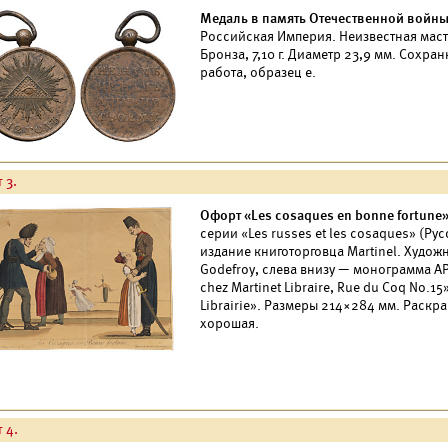
Медаль в память Отечественной войны 
Российская Империя. Неизвестная маст
Бронза, 7,10 г. Диаметр 23,9 мм. Сохран
работа, образец е.
 3.
Офорт «Les cosaques en bonne fortune
серии «Les russes et les cosaques» (Рус
издание книготорговца Martinel. Художни
Godefroy, слева внизу — монограмма APG
chez Martinet Libraire, Rue du Coq No.15»
Librairie». Размеры 214×284 мм. Раск
хорошая.
 4.