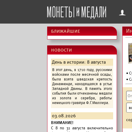
f
ближайшие
Ин
новости
День в истории: 8 августа
В этот день, в 1710 году, русскими
• 
войсками после месячной осады,
была взята шведская крепость
• С
Динамюнде, находящаяся в устье
Западной Двины. В память этого
события были отчеканены медали
из золота и серебра, работы
немецкого гравёра Ф.Г.Мюллера.
03.08.2026
со
ВНИМАНИЕ!
C 8 по 31 августа включительно