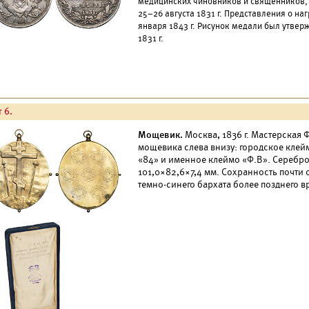
медицинских чиновников и священников,
25–26 августа 1831 г. Представления о н
января 1843 г. Рисунок медали был утве
1831 г.
 6.
Мощевик.
Москва, 1836 г. Мастерская Ф
мощевика слева внизу: городское клей
«84» и именное клеймо «Ф.В». Серебро,
101,0×82,6×7,4 мм. Сохранность почти
темно-синего бархата более позднего в