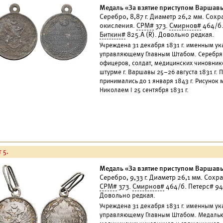
Медаль «За взятие приступом Варшав
Серебро, 8,87 г. Диаметр 26,2 мм. Сох
окисления.
СРМ#
373.
Смирнов#
464/б.
Биткин#
825.А (R). Довольно редкая.
Учреждена 31 декабря 1831 г. именным у
управляющему Главным Штабом. Серебря
офицеров, солдат, медицинских чиновник
штурме г. Варшавы 25–26 августа 1831 г.
принимались до 1 января 1843 г. Рисуно
Николаем I 25 сентября 1831 г.
 5.
Медаль «За взятие приступом Варшав
Серебро, 9,33 г. Диаметр 26,1 мм. Сох
СРМ#
373.
Смирнов#
464/б. Петерс# 9
Довольно редкая.
Учреждена 31 декабря 1831 г. именным у
управляющему Главным Штабом. Медалью 