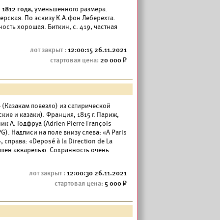
1812 года,
уменьшенного размера.
ерская. По эскизу К.А.фон Леберехта.
ность хорошая. Биткин, с. 419, частная
12:00:15 26.11.2021
20 000
»
(Казакам повезло) из сатирической
ские и казаки). Франция, 1815 г. Париж,
к А. Годфруа (Adrien Pierre François
). Надписи на поле внизу слева: «A Paris
, справа: «Deposé à la Direction de La
рашен акварелью. Сохранность очень
12:00:30 26.11.2021
5 000