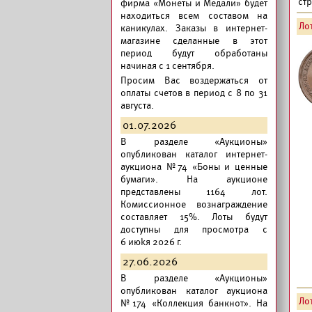
ст
фирма «Монеты и Медали» будет
находиться всем составом на
Лот
каникулах. Заказы в интернет-
магазине сделанные в этот
период будут обработаны
начиная с 1 сентября.
Просим Вас воздержаться от
оплаты счетов в период с 8 по 31
августа.
01.07.2026
В разделе «Аукционы»
опубликован
каталог интернет-
аукциона №74 «Боны и ценные
бумаги».
На аукционе
представлены 1164 лот.
Комиссионное вознаграждение
составляет 15%. Лоты будут
доступны для просмотра с
6 июkя 2026 г.
27.06.2026
В разделе «Аукционы»
опубликован
каталог аукциона
Лот
№174 «Коллекция банкнот».
На