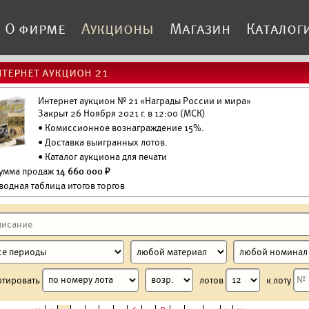
О фирме
Аукционы
Магазин
Каталог
тернет аукцион 21
Интернет аукцион № 21 «Награды России и мира»
Закрыт 26 Ноября 2021 г. в 12:00 (МСК)
• Комиссионное вознаграждение 15%.
•
Доставка выигранных лотов.
•
Каталог аукциона для печати
Сумма продаж
14 660 000 ₽
водная таблица итогов торгов
ртировать
лотов
к лоту