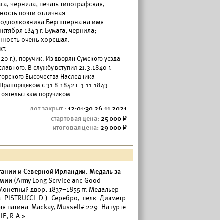
ага, чернила; печать типографская,
ность почти отличная.
одполковника Бергштерна на имя
ктября 1843 г. Бумага, чернила;
анность очень хорошая.
кт.
820 г.), поручик. Из дворян Сумского уезда
авного. В службу вступил 21.3.1840 г.
торского Высочества Наследника
рапорщиком с 31.8.1842 г. 3.11.1843 г.
тоятельствам поручиком.
12:01:30 26.11.2021
25 000
29 000
ании и Северной Ирландии. Медаль за
рмии
(Army Long Service and Good
Монетный двор, 1837–1855 гг. Медальер
а: PISTRUCCI. D.). Серебро, шелк. Диаметр
я патина. Mackay, Mussell# 229. На гурте
E, R.A.».