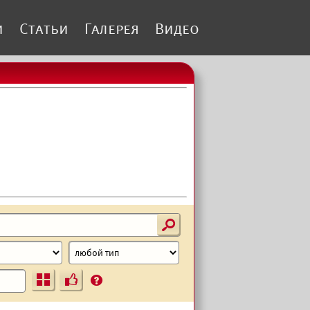
и
Статьи
Галерея
Видео
s
Ъ
?