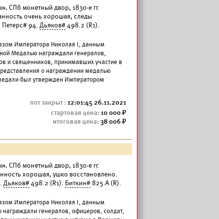
ы».
СПб монетный двор, 1830-е гг.
ранность очень хорошая, следы
 Петерс# 94.
Дьяков#
498.2 (R1).
казом Императора Николая I, данным
ной Медалью награждали генералов,
ов и священников, принимавших участие в
 Представления о награждении медалью
к медали был утвержден Императором
12:01:45 26.11.2021
10 000
38 006
ы».
СПб монетный двор, 1830-е гг.
ранность хорошая, ушко восстановлено.
4.
Дьяков#
498.2 (R1).
Биткин#
825.А (R).
казом Императора Николая I, данным
награждали генералов, офицеров, солдат,