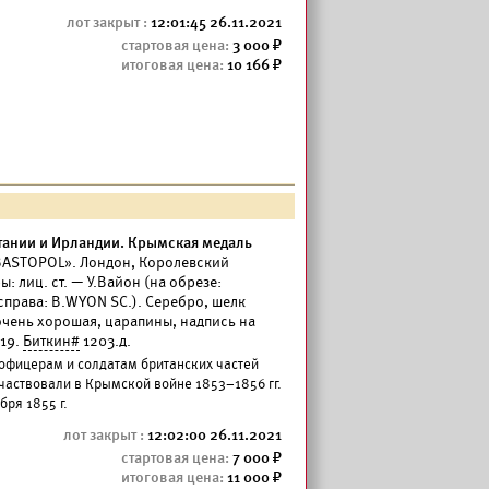
12:01:45 26.11.2021
3 000
10 166
ании и Ирландии. Крымская медаль
SEBASTOPOL». Лондон, Королевский
: лиц. ст. — У.Вайон (на обрезе:
 справа: B.WYON SC.). Серебро, шелк
очень хорошая, царапины, надпись на
119.
Биткин#
1203.д.
 офицерам и солдатам британских частей
участвовали в Крымской войне 1853–1856 гг.
ря 1855 г.
12:02:00 26.11.2021
7 000
11 000