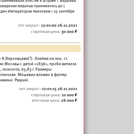
 принимавших участие в штурме г. Варшавы
аграждении медалью принимались до 1
ржден Императором Николаем I 25 сентября
12:01:00 26.11.2021
30 000
.А.Верховцева(?). Клейма на лиц. ст.
мо Москвы с датой «1836», проба металла
 позолота, 65,83 г. Размеры
 отличная. Мощевик вложен в футляр
ремени. Редкий.
12:01:15 26.11.2021
10 000
26 000