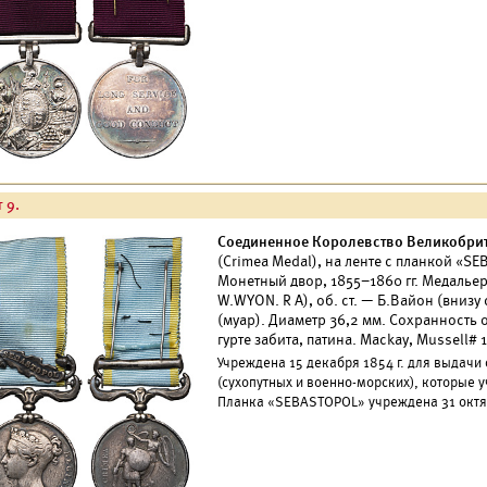
 9.
Соединенное Королевство Великобрит
(Crimea Medal), на ленте с планкой «
Монетный двор, 1855–1860 гг. Медальеры
W.WYON. R A), об. ст. — Б.Вайон (внизу
(муар). Диаметр 36,2 мм. Сохранность 
гурте забита, патина. Mackay, Mussell# 
Учреждена 15 декабря 1854 г. для выдачи
(сухопутных и военно-морских), которые 
Планка «SEBASTOPOL» учреждена 31 октяб