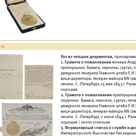
 7.
Лот из четырех документов,
принадлежа
1. Грамота о пожаловании
юнкера Андре
прапорщики. Бумага, чернила, сургуч; 
дежурного генерала Главного штаба Е.И
вице-директора, генерал-майора NN (ав
печати. С.-Петербург, 15 мая 1843 г. Р
хорошая.
2. Грамота о пожаловании
прапорщика А
поручики. Бумага, чернила, сургуч; печ
дежурного генерала Главного штаба Е.И
вице-директора, генерал-майора NN (ав
печати. С.-Петербург, 7 июня 1844 г. Р
хорошая / почти отличная.
3. Формулярный список о службе и до
Императорского Высочества Наследник