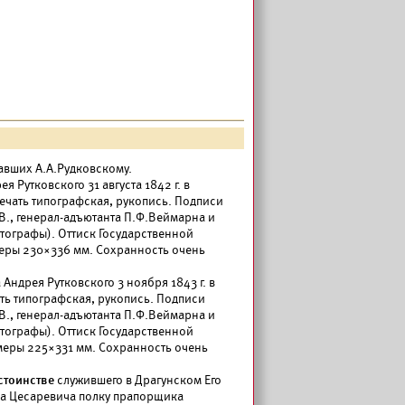
вших А.А.Рудковскому.
я Рутковского 31 августа 1842 г. в
печать типографская, рукопись. Подписи
.В., генерал-адъютанта П.Ф.Веймарна и
тографы). Оттиск Государственной
азмеры 230×336 мм. Сохранность очень
ндрея Рутковского 3 ноября 1843 г. в
ать типографская, рукопись. Подписи
.В., генерал-адъютанта П.Ф.Веймарна и
тографы). Оттиск Государственной
азмеры 225×331 мм. Сохранность очень
стоинстве
служившего в Драгунском Его
а Цесаревича полку прапорщика