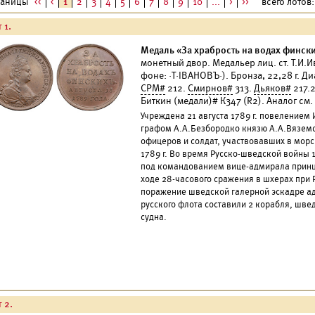
раницы
<<
<
1
2
3
4
5
6
7
8
9
10
...
>
>>
всего лотов:
 1.
Медаль «За храбрость на водах финских
монетный двор. Медальер лиц. ст. Т.И.Ив
фоне: ·Т·IВАНОВЪ·). Бронза, 22,28 г. Д
СРМ#
212.
Смирнов#
313.
Дьяков#
217.2
Биткин (медали)# К347 (R2). Аналог см. 
Учреждена 21 августа 1789 г. повеление
графом А.А.Безбородко князю А.А.Вяземс
офицеров и солдат, участвовавших в морс
1789 г. Во время Русско-шведской войны 
под командованием вице-адмирала принца 
ходе 28-часового сражения в шхерах при
поражение шведской галерной эскадре ад
русского флота составили 2 корабля, шве
судна.
 2.