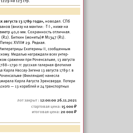
 1229 на 123 стр.
 августа 13 1789 года»,
новодел. СПб
анов (внизу на мантии: ·Т·I·, ниже на
иаметр 40,0 мм. Сохранность отличная.
 (R2). Биткин (монеты)# М1347 (R1).
Петерс XVIII# 29. Редкая.
м Императрицы Екатерины II, сообщенным
кому. Медалью награждали всех унтер-
ком сражении при Роченсальме, 13 августа
1788–1790 гг. русская галерная флотилия
Карла Нассау-Зигена 13 августа 1789 г. в
 Роченсальме (Финляндия) нанесла
мирала Карла Августа Эренсверда. Потери
дского — 13 кораблей и 24 транспортных
12:00:00 26.11.2021
15 000
20 000