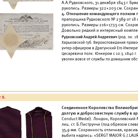
А.А.Рудковского, 31 декабря 1843 г. Бум
рукопись. Размеры 322×203 см. Сохран
4. Отношение командующего полком
п
прапорщика Рудковского № 2389 от 18 о
рукопись. Размеры 216×177,5 см. Сохр
Довольно редкий и интересный компле
Рудковский Андрей Андреевич
(род. ок. 1
Харьковской губ. Вероисповедания правосл
унтер-офицером в Драгунский Его Импера
Цесаревича полк. Юнкером с 10.5.1840 г. П
уволен вовсе от службы по домашним обс
 8.
Соединенное Королевство Великобрит
долгую и добросовестную службу в а
Conduct Medal). Лондон, Королевский 
лиц. ст. Б.Пиструччи (под обрезом слев
35,9 мм. Сохранность отличная, красива
выбита надпись: «SERGT MAJOR G.J.LAURI