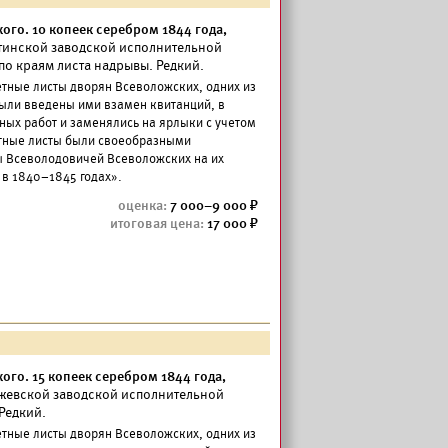
го. 10 копеек серебром 1844 года,
китинской заводской исполнительной
по краям листа надрывы. Редкий.
етные листы дворян Всеволожских, одних из
ыли введены ими взамен квитанций, в
ных работ и заменялись на ярлыки с учетом
етные листы были своеобразными
 Всеволодовичей Всеволожских на их
 в 1840–1845 годах».
7 000–9 000
17 000
го. 15 копеек серебром 1844 года,
Пожевской заводской исполнительной
Редкий.
етные листы дворян Всеволожских, одних из