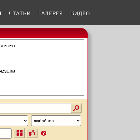
и
Статьи
Галерея
Видео
 2021 г.
 ведущим
s
Ъ
?