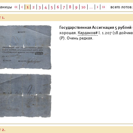
раницы
<<
<
1
2
3
4
5
6
7
8
9
10
...
>
>>
всего лотов:
 1.
Государственная Ассигнация 5 рублей 1
хорошая.
Кардаков#
I. 1.207 (18 дойчм
(Р). Очень редкая.
 2.