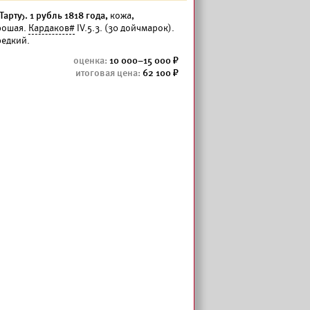
арту). 1 рубль 1818 года,
кожа,
рошая.
Кардаков#
IV.5.3. (30 дойчмарок).
редкий.
10 000–15 000
62 100