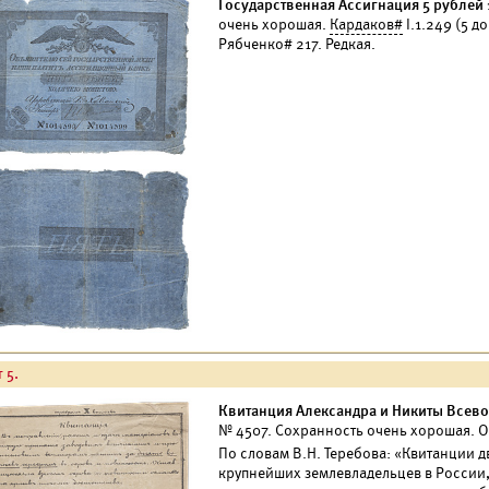
Государственная Ассигнация 5 рублей 
очень хорошая.
Кардаков#
I.1.249 (5 д
Рябченко# 217. Редкая.
 5.
Квитанция Александра и Никиты Всево
№ 4507. Сохранность очень хорошая. О
По словам В.Н. Теребова: «Квитанции 
крупнейших землевладельцев в России, 