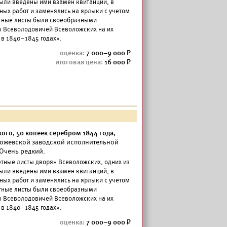
ыли введены ими взамен квитанций, в
ных работ и заменялись на ярлыки с учетом
етные листы были своеобразными
 Всеволодовичей Всеволожских на их
 в 1840–1845 годах».
7 000–9 000
16 000
ого, 50 копеек серебром 1844 года,
 Пожевской заводской исполнительной
Очень редкий.
етные листы дворян Всеволожских, одних из
ыли введены ими взамен квитанций, в
ных работ и заменялись на ярлыки с учетом
етные листы были своеобразными
 Всеволодовичей Всеволожских на их
 в 1840–1845 годах».
7 000–9 000