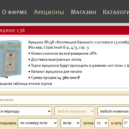
О фирме
Аукционы
Магазин
Каталог
кцион 138
Аукцион №138 «Коллекция банкнот» состоялся 13 ноября
Москва, Страстной б-р, 4/3, стр. 3
• Комиссионное вознаграждение 18%.
•
Доставка выигранных лотов.
• Торги аукциона будут проходить в режиме «on-line» с
•
Каталог аукциона для печати
• Сумма продаж
14 380 000 ₽
водная таблица итогов торгов
ртировать
лотов
к лоту