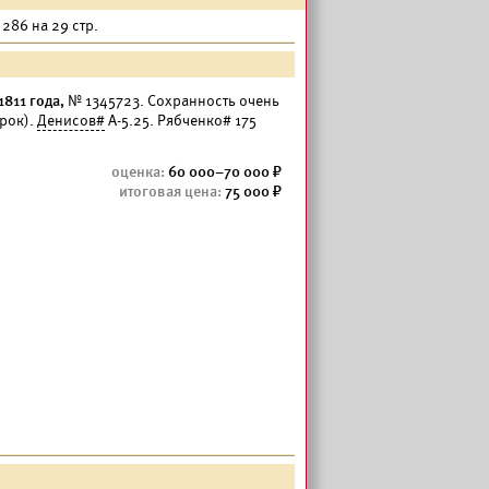
 286 на 29 стр.
811 года,
№ 1345723. Сохранность очень
арок).
Денисов#
А-5.25. Рябченко# 175
60 000–70 000
75 000