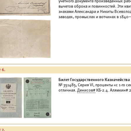
учетного документа произведенных рабо
вычетов оброка и повинностей. Эти к
знаками Александра и Никиты Всеволо
заводах, промыслах и вотчинах в 1840—
 6.
Билет Государственного Казначейства 
№ 351485, Серия VI, проценты «с 1-го с
отличная.
Денисов#
КБ-2.4. Алямкин# 2
 7.