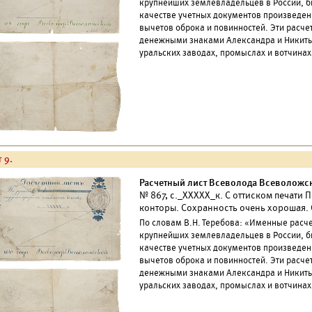
крупнейших землевладельцев в России, б
качестве учетных документов произведен
вычетов оброка и повинностей. Эти расч
денежными знаками Александра и Никиты
уральских заводах, промыслах и вотчинах
 9.
Расчетный лист Всеволода Всеволожск
№ 867, с._ХХХХХ_к. С оттиском печати
конторы. Сохранность очень хорошая. 
По словам В.Н. Теребова: «Именные расч
крупнейших землевладельцев в России, б
качестве учетных документов произведен
вычетов оброка и повинностей. Эти расч
денежными знаками Александра и Никиты
уральских заводах, промыслах и вотчинах