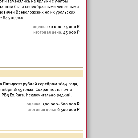
т и заменялись на ярлыки с учетом
витанции были своеобразными денежными
довичей Всеволожских на их уральских
1845 годах».
10 000–15 000
45 000
в Пятьдесят рублей серебром 1844 года,
ентября 1845 года». Сохранность почти
.PB3 Eх.Rare. Исключительно редкий.
500 000–600 000
6 500 000