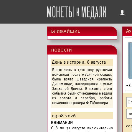
f
ближайшие
Ау
новости
День в истории: 8 августа
В этот день, в 1710 году, русскими
войсками после месячной осады,
была взята шведская крепость
Динамюнде, находящаяся в устье
• С
Западной Двины. В память этого
события были отчеканены медали
из золота и серебра, работы
немецкого гравёра Ф.Г.Мюллера.
03.08.2026
ВНИМАНИЕ!
со
C 8 по 31 августа включительно