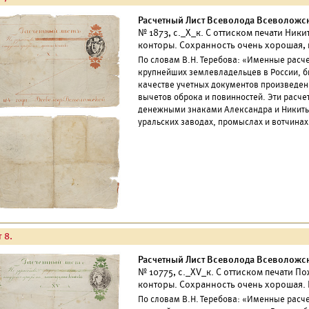
Расчетный Лист Всеволода Всеволожско
№ 1873, с._Х_к. С оттиском печати Ни
конторы. Сохранность очень хорошая, 
По словам В.Н. Теребова: «Именные расч
крупнейших землевладельцев в России, б
качестве учетных документов произведен
вычетов оброка и повинностей. Эти расч
денежными знаками Александра и Никиты
уральских заводах, промыслах и вотчинах
 8.
Расчетный Лист Всеволода Всеволожско
№ 10775, с._ХV_к. С оттиском печати 
конторы. Сохранность очень хорошая. 
По словам В.Н. Теребова: «Именные расч