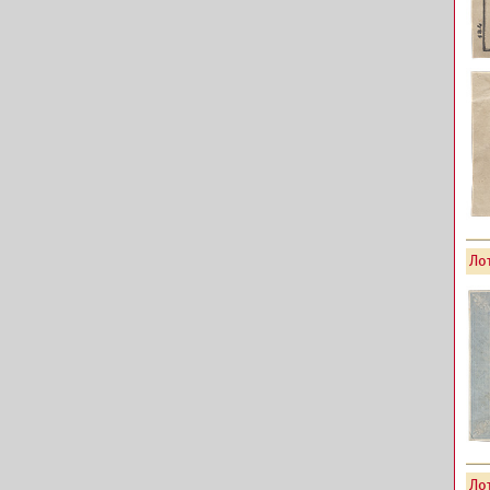
Лот
Лот