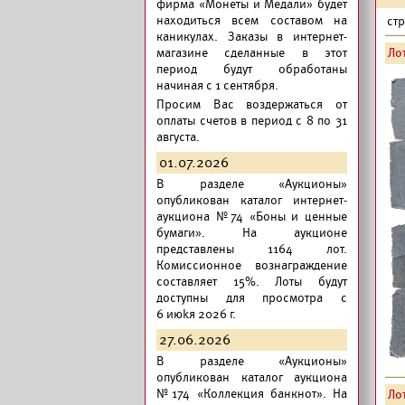
фирма «Монеты и Медали» будет
находиться всем составом на
ст
каникулах. Заказы в интернет-
магазине сделанные в этот
Лот
период будут обработаны
начиная с 1 сентября.
Просим Вас воздержаться от
оплаты счетов в период с 8 по 31
августа.
01.07.2026
В разделе «Аукционы»
опубликован
каталог интернет-
аукциона №74 «Боны и ценные
бумаги».
На аукционе
представлены 1164 лот.
Комиссионное вознаграждение
составляет 15%. Лоты будут
доступны для просмотра с
6 июkя 2026 г.
27.06.2026
В разделе «Аукционы»
опубликован
каталог аукциона
№174 «Коллекция банкнот».
На
Лот