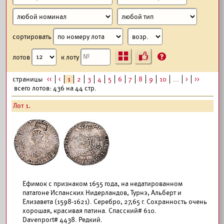
сортировать
Ъ
?
лотов
к лоту
страницы
<<
<
1
2
3
4
5
6
7
8
9
10
...
>
>>
всего лотов: 436 на 44 стр.
Лот 1.
Ефимок с признаком 1655 года, на недатированном
патагоне Испанских Нидерландов, Турнэ, Альберт и
Елизавета (1598-1621). Серебро, 27,65 г. Сохранность очень
хорошая, красивая патина. Спасский# 610.
Davenport# 4438. Редкий.