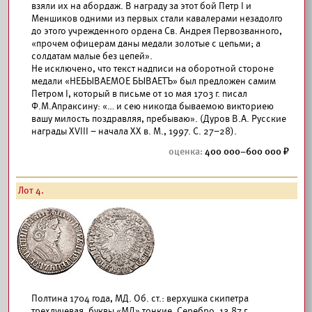
взяли их на абордаж. В награду за этот бой Петр I и
Меншиков одними из первых стали кавалерами незадолго
до этого учрежденного ордена Св. Андрея Первозванного,
«прочем офицерам даны медали золотые с цепьми; а
солдатам малые без цепей».
Не исключено, что текст надписи на оборотной стороне
медали «НЕБЫВАЕМОЕ БЫВАЕТЪ» был предложен самим
Петром I, который в письме от 10 мая 1703 г. писал
Ф.М.Апраксину: «… и сею никогда бываемою викториею
вашу милость поздравляя, пребываю». (Дуров В.А. Русские
награды XVIII – начала XX в. М., 1997. С. 27–28).
400 000–600 000
Лот 4.
Полтина 1704 года, МД. Об. ст.: верхушка скипетра
трехлучевая, буквы «МД» тонкие. Серебро, 13,87 г.