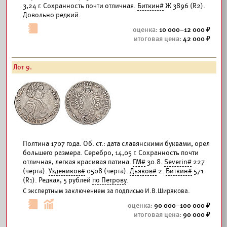
3,24 г. Сохранность почти отличная.
Биткин#
Ж 3896 (R2).
Довольно редкий.
10 000–12 000
42 000
Лот 9.
Полтина 1707 года. Об. ст.: дата славянскими буквами, орел
большего размера. Серебро, 14,05 г. Сохранность почти
отличная, легкая красивая патина.
ГМ#
30.8.
Severin#
227
(черта).
Уздеников#
0508 (черта).
Дьяков#
2.
Биткин#
571
(R1). Редкая, 5 рублей
по Петрову
.
С экспертным заключением за подписью И.В.Ширякова.
90 000–100 000
90 000