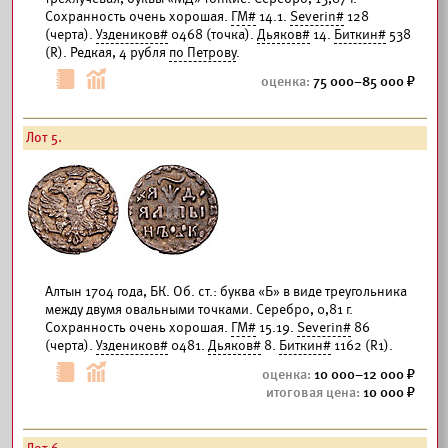
Сохранность очень хорошая.
ГМ#
14.1.
Severin#
128
(черта).
Уздеников#
0468 (точка).
Дьяков#
14.
Биткин#
538
(R). Редкая, 4 рубля
по Петрову
.
75 000–85 000
Лот 5.
Алтын 1704 года, БК. Об. ст.: буква «Б» в виде треугольника
между двумя овальными точками. Серебро, 0,81 г.
Сохранность очень хорошая.
ГМ#
15.19.
Severin#
86
(черта).
Уздеников#
0481.
Дьяков#
8.
Биткин#
1162 (R1).
10 000–12 000
10 000