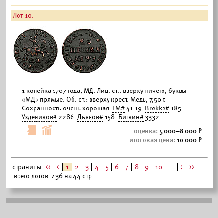
Лот 10.
1 копейка 1707 года, МД. Лиц. ст.: вверху ничего, буквы
«МД» прямые. Об. ст.: вверху крест. Медь, 7,50 г.
Сохранность очень хорошая.
ГМ#
41.19.
Brekke#
185.
Уздеников#
2286.
Дьяков#
158.
Биткин#
3332.
5 000–8 000
10 000
страницы
<<
<
1
2
3
4
5
6
7
8
9
10
...
>
>>
всего лотов: 436 на 44 стр.