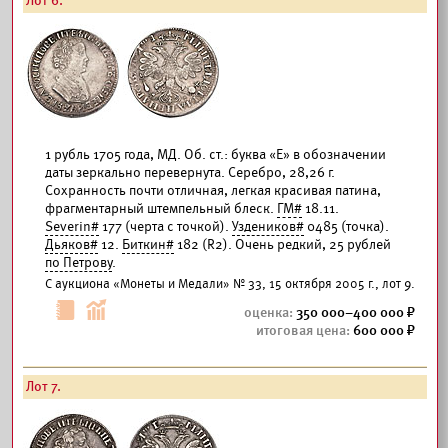
Лот 6.
1 рубль 1705 года, МД. Об. ст.: буква «Е» в обозначении
даты зеркально перевернута. Серебро, 28,26 г.
Сохранность почти отличная, легкая красивая патина,
фрагментарный штемпельный блеск.
ГМ#
18.11.
Severin#
177 (черта с точкой).
Уздеников#
0485 (точка).
Дьяков#
12.
Биткин#
182 (R2). Очень редкий, 25 рублей
по Петрову
.
С аукциона «Монеты и Медали» № 33, 15 октября 2005 г., лот 9.
350 000–400 000
600 000
Лот 7.