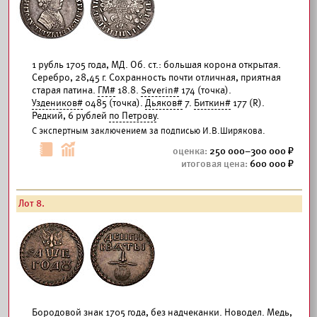
1 рубль 1705 года, МД. Об. ст.: большая корона открытая.
Серебро, 28,45 г. Сохранность почти отличная, приятная
старая патина.
ГМ#
18.8.
Severin#
174 (точка).
Уздеников#
0485 (точка).
Дьяков#
7.
Биткин#
177 (R).
Редкий, 6 рублей
по Петрову
.
С экспертным заключением за подписью И.В.Ширякова.
250 000–300 000
600 000
Лот 8.
Бородовой знак 1705 года, без надчеканки. Новодел. Медь,