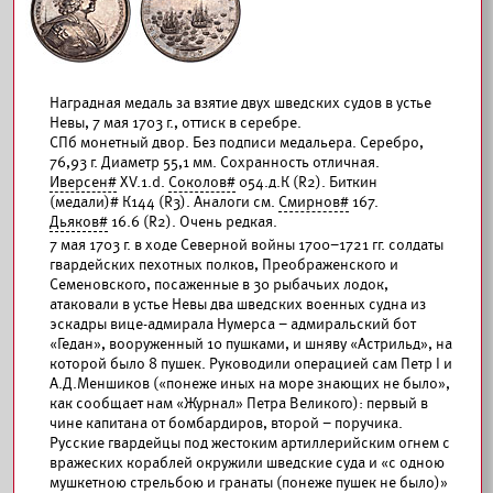
Наградная медаль за взятие двух шведских судов в устье
Невы, 7 мая 1703 г., оттиск в серебре.
СПб монетный двор. Без подписи медальера. Серебро,
76,93 г. Диаметр 55,1 мм. Сохранность отличная.
Иверсен#
XV.1.d.
Соколов#
054.д.К (R2). Биткин
(медали)# К144 (R3). Аналоги см.
Смирнов#
167.
Дьяков#
16.6 (R2). Очень редкая.
7 мая 1703 г. в ходе Северной войны 1700–1721 гг. солдаты
гвардейских пехотных полков, Преображенского и
Семеновского, посаженные в 30 рыбачьих лодок,
атаковали в устье Невы два шведских военных судна из
эскадры вице-адмирала Нумерса – адмиральский бот
«Гедан», вооруженный 10 пушками, и шняву «Астрильд», на
которой было 8 пушек. Руководили операцией сам Петр I и
А.Д.Меншиков («понеже иных на море знающих не было»,
как сообщает нам «Журнал» Петра Великого): первый в
чине капитана от бомбардиров, второй – поручика.
Русские гвардейцы под жестоким артиллерийским огнем с
вражеских кораблей окружили шведские суда и «с одною
мушкетною стрельбою и гранаты (понеже пушек не было)»