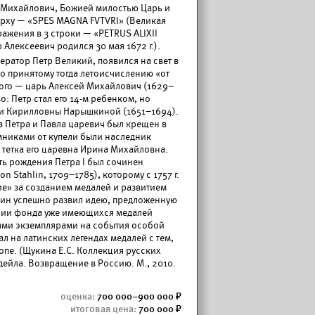
 Михайлович, Божией милостью Царь и
вверху — «SPES MAGNA FVTVRI» (Великая
ажения в 3 строки — «PETRUS ALIXII
р Алексеевич родился 30 мая 1672 г.).
ратор Петр Великий, появился на свет в
. по принятому тогда летоисчислению «от
ого — царь Алексей Михайлович (1629–
: Петр стал его 14-м ребенком, но
ьи Кирилловны Нарышкиной (1651–1694).
в Петра и Павла царевич был крещен в
мниками от купели были наследник
 тетка его царевна Ирина Михайловна.
ть рождения Петра I был сочинен
 Stahlin, 1709–1785), которому с 1757 г.
е» за созданием медалей и развитием
лин успешно развил идею, предложенную
ении фонда уже имеющихся медалей
ыми экземплярами на события особой
л на латинских легендах медалей с тем,
опе. (Щукина Е.С. Коллекция русских
дейла. Возвращение в Россию. М., 2010.
700 000–900 000
700 000