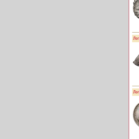
Лот
Лот