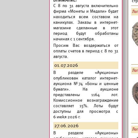
ВНИМАНИЕ!
ст
C 8 по 31 августа включительно
фирма «Монеты и Медали» будет
Лот
находиться всем составом на
каникулах. Заказы в интернет-
магазине сделанные в этот
период будут обработаны
начиная с 1 сентября.
Просим Вас воздержаться от
оплаты счетов в период с 8 по 31
августа.
01.07.2026
Лот
В разделе «Аукционы»
опубликован
каталог интернет-
аукциона №74 «Боны и ценные
бумаги».
На аукционе
представлены 1164 лот.
Комиссионное вознаграждение
составляет 15%. Лоты будут
доступны для просмотра с
6 июkя 2026 г.
27.06.2026
Лот
В разделе «Аукционы»