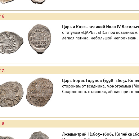
 6.
Царь и Князь великий Иван IV Васильев
с титулом «ЦАРЬ», «ПС» под всадником. 
лёгкая патина, небольшой непрочекан.
 7.
Царь Борис Годунов (1598–1605). Копе
сторонам от всадника, монограмма (Мо)
Сохранность отличная, лёгкая приятная
 8.
Лжедмитрий I (1605–1606). Копейка 160