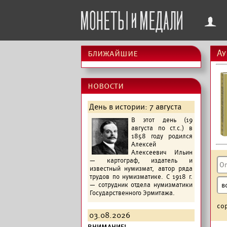
f
ближайшие
Ау
новости
День в истории: 7 августа
В этот день (19
августа по ст.с.) в
1858 году родился
Алексей
Алексеевич Ильин
— картограф, издатель и
известный нумизмат, автор ряда
трудов по нумизматике. С 1918 г.
— сотрудник отдела нумизматики
Государственного Эрмитажа.
со
03.08.2026