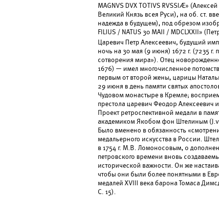
MAGNVS DVX TOTIVS RVSSIÆ» (Алексей
Великий Князь всея Руси), на об. ст. 
надежда в будущем), под обрезом изобр
FILIUS / NATUS 30 MAII / MDCLXXII» (Пет
Царевич Петр Алексеевич, будущий импе
ночь на 30 мая (9 июня) 1672 г. (7235 г
сотворения мира»). Отец новорожденн
1676) — имел многочисленное потомство
первым от второй жены, царицы Натал
29 июня в день памяти святых апостоло
Чудовом монастыре в Кремле; восприе
престола царевич Феодор Алексеевич и
Проект ретроспективной медали в памя
академиком Якобом фон Штелиным (J.von
Было вменено в обязанность «смотрени
медальерного искусства в России. Ште
в 1754 г. М.В. Ломоносовым, о дополн
петровского времени вновь создаваем
исторической важности. Он же настаива
чтобы они были более понятными в Евр
медалей XVIII века барона Томаса Димс
С. 15).