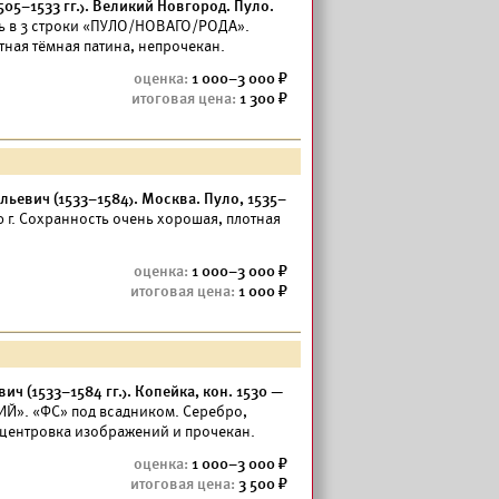
505–1533 гг.). Великий Новгород. Пуло.
пись в 3 строки «ПУЛО/НОВАГО/РОДА».
тная тёмная патина, непрочекан.
1 000–3 000
1 300
льевич (1533–1584). Москва. Пуло, 1535–
60 г. Сохранность очень хорошая, плотная
1 000–3 000
1 000
ч (1533–1584 гг.). Копейка, кон. 1530 —
Й». «ФС» под всадником. Серебро,
я центровка изображений и прочекан.
1 000–3 000
3 500