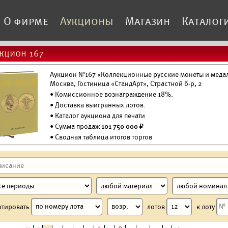
О фирме
Аукционы
Магазин
Каталог
кцион 167
Аукцион №167 «Коллекционные русские монеты и медали
Москва, Гостиница «СтандАрт», Страстной б-р, 2
• Комиссионное вознаграждение 18%.
•
Доставка выигранных лотов.
•
Каталог аукциона для печати
• Сумма продаж
101 750 000 ₽
• Сводная таблица итогов торгов
ртировать
лотов
к лоту