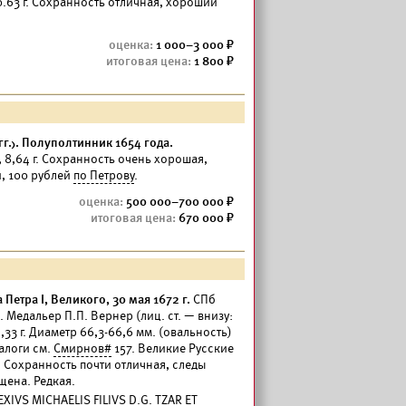
63 г. Сохранность отличная, хороший
1 000–3 000
1 800
г.). Полуполтинник 1654 года.
, 8,64 г. Сохранность очень хорошая,
й, 100 рублей
по Петрову
.
500 000–700 000
670 000
етра I, Великого, 30 мая 1672 г.
СПб
. Медальер П.П. Вернер (лиц. ст. — внизу:
33 г. Диаметр 66,3-66,6 мм. (овальность)
алоги см.
Смирнов#
157. Великие Русские
. Сохранность почти отличная, следы
щена. Редкая.
LEXIVS MICHAELIS FILIVS D.G. TZAR ET