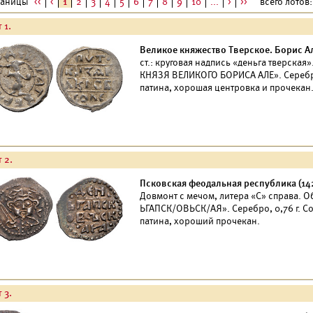
раницы
<<
<
1
2
3
4
5
6
7
8
9
10
...
>
>>
всего лотов: 
 1.
Великое княжество Тверское. Борис Ал
ст.: круговая надпись «деньга тверская»
КНЯЗЯ ВЕЛИКОГО БОРИСА АЛЕ». Серебро,
патина, хорошая центровка и прочекан
 2.
Псковская феодальная республика (1424
Довмонт с мечом, литера «С» справа. Об.
ЬГАПСК/ОВЬСК/АЯ». Серебро, 0,76 г. С
патина, хороший прочекан.
 3.