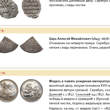
Московский Денежный двор. Серебро 0.
прочекан, следы чистки.
 9.
Царь Алексей Михайлович (1645–1676 г
Отчеканен на четверти талера. Серебро
четкие следы перечекана. Очень редки
 10.
Медаль в память рождения императора П
монетный двор, вторая половина XVIII в
фамилия автора срезана). Серебро; 102,
Дьяков#
1.1 (R2).
Соколов#
041 (R2). Ан
победы в медали и гравюре# 1 (бронза)
легкой чистки, подпись медальера зачи
Надписи: на лиц. ст. медали (лат.) — «A