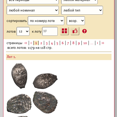
сортировать
Ъ
?
лотов
к лоту
страницы
<<
<
1
2
3
4
5
6
7
8
9
10
...
>
>>
всего лотов: 1179 на 118 стр.
Лот 1.