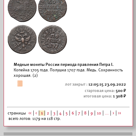
Медные монеты России периода правления Петра I.
Копейка 1705 года. Полушка 1707 года. Медь. Сохранность
хорошая. (2)
12:05:15 23.09.2022
500
1 308
страницы
<<
<
1
2
3
4
5
6
7
8
9
10
...
>
>>
всего лотов: 1179 на 118 стр.