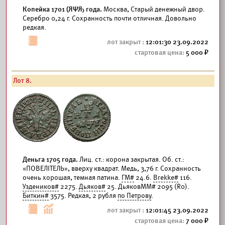
Копейка 1701 (ЯΨЯ) года.
Москва, Старый денежный двор.
Серебро 0,24 г. Сохранность почти отличная. Довольно
редкая.
12:01:30 23.09.2022
5 000
Лот 8.
Деньга 1705 года.
Лиц. ст.: корона закрытая. Об. ст.:
«ПОВЕЛIТЕЛЬ», вверху квадрат. Медь, 3,76 г. Сохранность
очень хорошая, темная патина.
ГМ#
24.6.
Brekke#
116.
Уздеников#
2275.
Дьяков#
25. ДьяковММ# 2095 (R0).
Биткин#
3575. Редкая, 2 рубля
по Петрову
.
12:01:45 23.09.2022
7 000