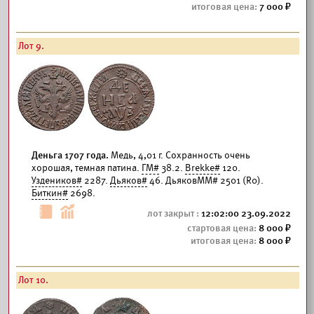
7 000
Лот 9.
Деньга 1707 года.
Медь, 4,01 г. Сохранность очень
хорошая, темная патина.
ГМ#
38.2.
Brekke#
120.
Уздеников#
2287.
Дьяков#
46. ДьяковММ# 2501 (R0).
Биткин#
2698.
12:02:00 23.09.2022
8 000
8 000
Лот 10.