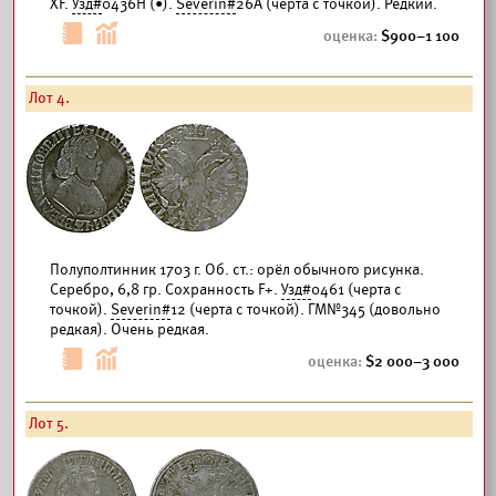
XF.
Узд#
0436Н (•).
Severin#
26A (черта с точкой). Редкий.
900–1 100
Лот 4.
Полуполтинник 1703 г. Об. ст.: орёл обычного рисунка.
Серебро, 6,8 гр. Сохранность F+.
Узд#
0461 (черта с
точкой).
Severin#
12 (черта с точкой). ГМ№345 (довольно
редкая). Очень редкая.
2 000–3 000
Лот 5.