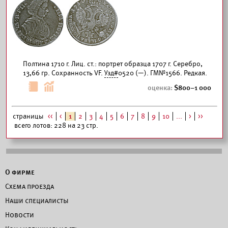
Полтина 1710 г. Лиц. ст.: портрет образца 1707 г. Серебро,
13,66 гр. Сохранность VF.
Узд#
0520 (—). ГМ№1566. Редкая.
800–1 000
страницы
<<
<
1
2
3
4
5
6
7
8
9
10
...
>
>>
всего лотов: 228 на 23 стр.
О фирме
Схема проезда
Наши специалисты
Новости