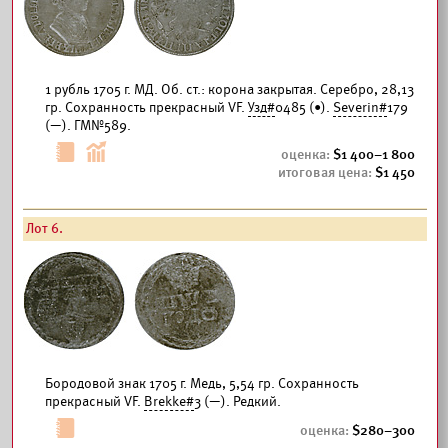
1 рубль 1705 г. МД. Об. ст.: корона закрытая. Серебро, 28,13
гр. Сохранность прекрасный VF.
Узд#
0485 (•).
Severin#
179
(—). ГМ№589.
1 400–1 800
1 450
Лот 6.
Бородовой знак 1705 г. Медь, 5,54 гр. Сохранность
прекрасный VF.
Brekke#
3 (—). Редкий.
280–300