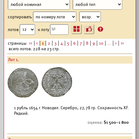
сортировать
Ъ
?
лотов
к лоту
страницы
<<
<
1
2
3
4
5
6
7
8
9
10
...
>
>>
всего лотов: 228 на 23 стр.
Лот 1.
1 рубль 1654 г. Новодел. Серебро, 27, 78 гр. Сохранность XF.
Редкий.
1 500–1 800