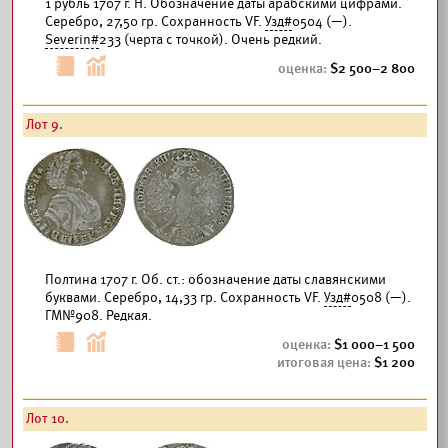
1 рубль 1707 г. Н. Обозначение даты арабскими цифрами.
Серебро, 27,50 гр. Сохранность VF.
Узд#
0504 (—).
Severin#
233 (черта с точкой). Очень редкий.
2 500–2 800
Лот 9.
Полтина 1707 г. Об. ст.: обозначение даты славянскими
буквами. Серебро, 14,33 гр. Сохранность VF.
Узд#
0508 (—).
ГМ№908. Редкая.
1 000–1 500
1 200
Лот 10.