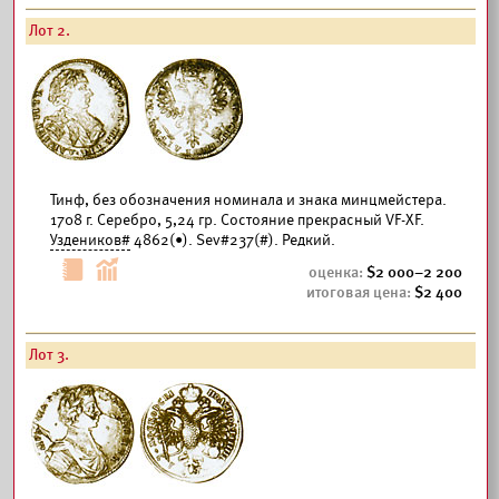
Лот 2.
Тинф, без обозначения номинала и знака минцмейстера.
1708 г. Серебро, 5,24 гр. Состояние прекрасный VF-XF.
Уздеников#
4862(•). Sev#237(#). Редкий.
2 000–2 200
2 400
Лот 3.