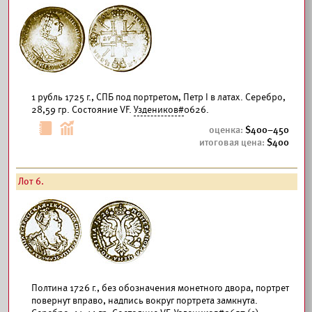
1 рубль 1725 г., СПБ под портретом, Петр I в латах. Серебро,
28,59 гр. Состояние VF.
Уздеников#
0626.
400–450
400
Лот 6.
Полтина 1726 г., без обозначения монетного двора, портрет
повернут вправо, надпись вокруг портрета замкнута.