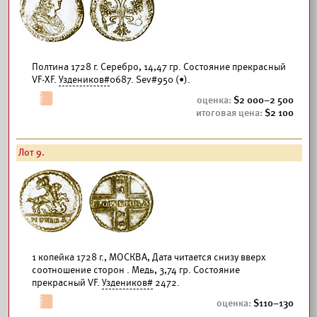
Полтина 1728 г. Серебро, 14,47 гр. Состояние прекрасный
VF-XF.
Уздеников#
0687. Sev#950 (•).
2 000–2 500
2 100
Лот 9.
1 копейка 1728 г., МОСКВА, Дата читается снизу вверх
соотношение сторон . Медь, 3,74 гр. Состояние
прекрасный VF.
Уздеников#
2472.
110–130