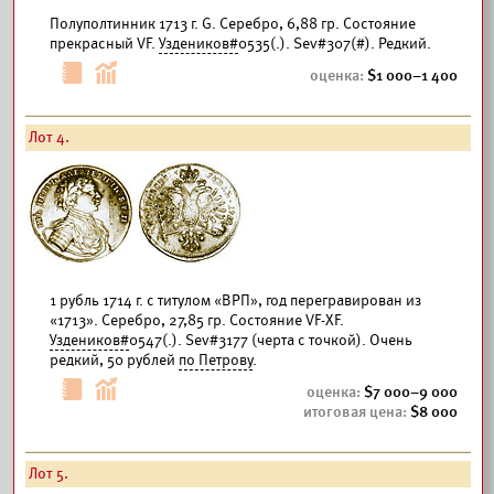
Полуполтинник 1713 г. G. Серебро, 6,88 гр. Состояние
прекрасный VF.
Уздеников#
0535(.). Sev#307(#). Редкий.
1 000–1 400
Лот 4.
1 рубль 1714 г. с титулом «ВРП», год перегравирован из
«1713». Серебро, 27,85 гр. Состояние VF-XF.
Уздеников#
0547(.). Sev#3177 (черта с точкой). Очень
редкий, 50 рублей
по Петрову
.
7 000–9 000
8 000
Лот 5.