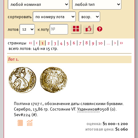
сортировать
Ъ
?
лотов
к лоту
страницы
<<
<
1
2
3
4
5
6
7
8
9
10
...
>
>>
всего лотов: 146 на 15 стр.
Лот 1.
Полтина 1707 г., обозначение даты славянскими буквами.
Серебро, 13,86 гр. Состояние VF.
Уздеников#
0508 (0).
Sev#224 (#).
1 000–1 200
1 060