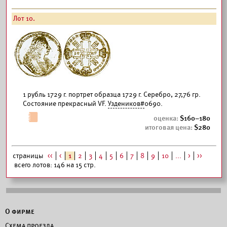
Лот 10.
1 рубль 1729 г. портрет образца 1729 г. Серебро, 27,76 гр.
Состояние прекрасный VF.
Уздеников#
0690.
160–180
280
страницы
<<
<
1
2
3
4
5
6
7
8
9
10
...
>
>>
всего лотов: 146 на 15 стр.
О фирме
Схема проезда