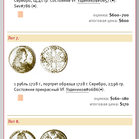
Серебро, 14,41 гр. Состояние VF.
Уздеников#
0657 (•).
Sev#786 (•).
600–700
600
Лот 7.
1 рубль 1728 г., портрет образца 1728 г. Серебро, 27,96 гр.
Состояние прекрасный VF.
Уздеников#
0686(•).
160–180
170
Лот 8.