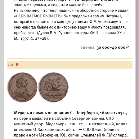
золотые с цепьми; а солдатам малые без цепей».
Не исключено, что текст надписи на оборотной стороне медали
«НЕБЫВАЕМОЕ БЫВАЕТЪ» был предложен самим Петром I,
который в письме от 10 мая 1703 г. писал Ф.М.Апраксину: «… и
сею никогда бываемою викториею вашу милость поздравляя,
пребываю». (Дуров В.А. Русские награды XVIII — начала XX в.
М., 1997. С. 27–28).
30 000–40 000
Лот 8.
Медаль в память основания С.-Петербурга, 16 мая 1703 г.,
из серии медалей на события Северной войны. СПб
монетный двор. Медальеры: лиц. ст. — неизвестный, копия
штемпеля О.Калашникова, об. ст. — С.Ю.Юдин (вблизи
правой ноги Меркурия: Ю); копии штемпелей Ф.Г.Мюллера.