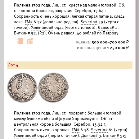
Полтина 1702 года.
Лиц. ст.: крест над малой головой. Об.
ст.: корона большая, закрытая. Серебро, 13,64 г.
Сохранность очень хорошая, легкая старая патина, следы
лака.
ГМ#
6.37 (довольно редкая).
Severin#
59 (черта с
точкой).
Уздеников#
0441 (черта с точкой).
Дьяков#
2.
Биткин#
511 (R2). Очень редкая, 40 рублей
по Петрову
500 000–700 000
1 250 000
Лот 4.
Полтина 1702 года.
Лиц. ст.: портрет с большой головой,
между буквами «Ь» и «Ц» узкий промежуток . Об. ст.:
центральная корона большая. Серебро, 13,92 г.
Сохранность очень хорошая.
ГМ#
6.38.
Severin#
61 (черта).
Уздеников#
0442 (черта с точкой).
Дьяков#
3.
Биткин#
515