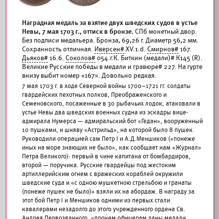
Наградная медаль за взятие двух шведских судов в устье
Невы, 7 мая 1703 г., оттиск в бронзе.
СПб монетный двор.
Без подписи медальера. Бронза, 69,26 г. Диаметр 56,2 мм.
Сохранность отличная.
Иверсен#
XV.1.d.
Смирнов#
167.
Дьяков#
16.6.
Соколов#
054.г.К. Биткин (медали)# К145 (R).
Великие Русские победы в медали и гравюре# 227. На гурте
внизу выбит номер «167». Довольно редкая.
7 мая 1703 г. в ходе Северной войны 1700–1721 гг. солдаты
гвардейских пехотных полков, Преображенского и
Семеновского, посаженные в 30 рыбачьих лодок, атаковали в
устье Невы два шведских военных судна из эскадры вице-
адмирала Нумерса — адмиральский бот «Гедан», вооруженный
10 пушками, и шняву «Астрильд», на которой было 8 пушек.
Руководили операцией сам Петр I и А.Д.Меншиков («понеже
иных на море знающих не было», как сообщает нам «Журнал»
Петра Великого): первый в чине капитана от бомбардиров,
второй — поручика. Русские гвардейцы под жестоким
артиллерийским огнем с вражеских кораблей окружили
шведские суда и «с одною мушкетною стрельбою и гранаты
(понеже пушек не было)» взяли их на абордаж. В награду за
этот бой Петр I и Меншиков одними из первых стали
кавалерами незадолго до этого учрежденного ордена Св.
Андрея Первозванного, «прочем офицерам даны медали