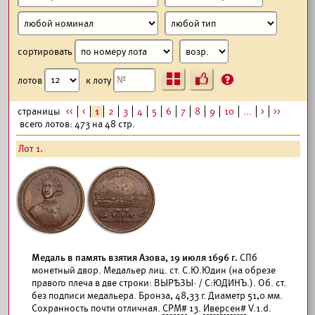
сортировать
Ъ
?
лотов
к лоту
страницы
<<
<
1
2
3
4
5
6
7
8
9
10
...
>
>>
всего лотов: 473 на 48 стр.
Лот 1.
Медаль в память взятия Азова, 19 июля 1696 г.
СПб
монетный двор. Медальер лиц. ст. С.Ю.Юдин (на обрезе
правого плеча в две строки: ВЫРѢЗЫ· / С:ЮДИНЪ.). Об. ст.
без подписи медальера. Бронза, 48,33 г. Диаметр 51,0 мм.
Сохранность почти отличная.
СРМ#
13.
Иверсен#
V.1.d.