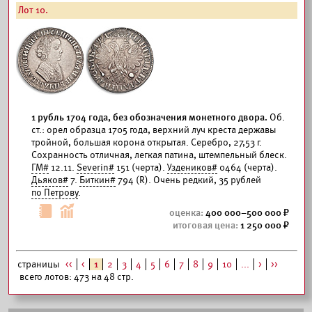
Лот 10.
1 рубль 1704 года, без обозначения монетного двора.
Об.
ст.: орел образца 1705 года, верхний луч креста державы
тройной, большая корона открытая. Серебро, 27,53 г.
Сохранность отличная, легкая патина, штемпельный блеск.
ГМ#
12.11.
Severin#
151 (черта).
Уздеников#
0464 (черта).
Дьяков#
7.
Биткин#
794 (R). Очень редкий, 35 рублей
по Петрову
.
400 000–500 000
1 250 000
страницы
<<
<
1
2
3
4
5
6
7
8
9
10
...
>
>>
всего лотов: 473 на 48 стр.