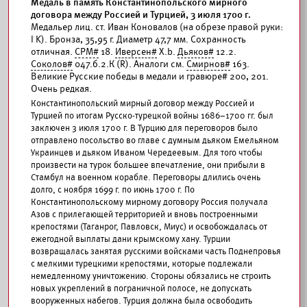
Медаль в память Константинопольского мирного
договора между Россией и Турцией, 3 июля 1700 г.
Медальер лиц. ст. Иван Коновалов (на обрезе правой руки:
I K). Бронза, 35,95 г. Диаметр 47,7 мм. Сохранность
отличная.
СРМ#
18.
Иверсен#
X.b.
Дьяков#
12.2.
Соколов#
047.б.2.К (R). Аналоги см.
Смирнов#
163.
Великие Русские победы в медали и гравюре# 200, 201.
Очень редкая.
Константинопольский мирный договор между Россией и
Турцией по итогам Русско-турецкой войны 1686–1700 гг. был
заключен 3 июля 1700 г. В Турцию для переговоров было
отправлено посольство во главе с думным дьяком Емельяном
Украинцев и дьяком Иваном Чередеевым. Для того чтобы
произвести на турок большее впечатление, они прибыли в
Стамбул на военном корабле. Переговоры длились очень
долго, с ноября 1699 г. по июнь 1700 г. По
Константинопольскому мирному договору Россия получала
Азов с прилегающей территорией и вновь построенными
крепостями (Таганрог, Павловск, Миус) и освобождалась от
ежегодной выплаты дани крымскому хану. Турции
возвращалась занятая русскими войсками часть Поднепровья
с мелкими турецкими крепостями, которые подлежали
немедленному уничтожению. Стороны обязались не строить
новых укреплений в пограничной полосе, не допускать
вооруженных набегов. Турция должна была освободить