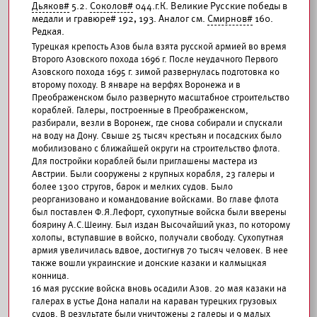
Дьяков#
5.2.
Соколов#
044.г.К. Великие Русские победы в
медали и гравюре# 192, 193. Аналог см.
Смирнов#
160.
Редкая.
Турецкая крепость Азов была взята русской армией во время
Второго Азовского похода 1696 г. После неудачного Первого
Азовского похода 1695 г. зимой развернулась подготовка ко
второму походу. В январе на верфях Воронежа и в
Преображенском было развернуто масштабное строительство
кораблей. Галеры, построенные в Преображенском,
разбирали, везли в Воронеж, где снова собирали и спускали
на воду на Дону. Свыше 25 тысяч крестьян и посадских было
мобилизовано с ближайшей округи на строительство флота.
Для постройки кораблей были приглашены мастера из
Австрии. Были сооружены 2 крупных корабля, 23 галеры и
более 1300 стругов, барок и мелких судов. Было
реорганизовано и командование войсками. Во главе флота
был поставлен Ф.Я.Лефорт, сухопутные войска были вверены
боярину А.С.Шеину. Был издан Высочайший указ, по которому
холопы, вступавшие в войско, получали свободу. Сухопутная
армия увеличилась вдвое, достигнув 70 тысяч человек. В нее
также вошли украинские и донские казаки и калмыцкая
конница.
16 мая русские войска вновь осадили Азов. 20 мая казаки на
галерах в устье Дона напали на караван турецких грузовых
судов. В результате были уничтожены 2 галеры и 9 малых