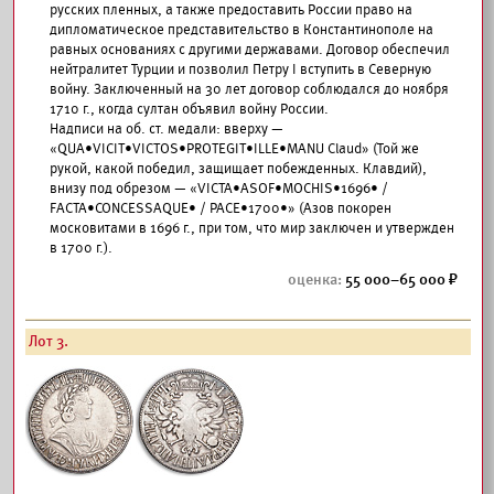
русских пленных, а также предоставить России право на
дипломатическое представительство в Константинополе на
равных основаниях с другими державами. Договор обеспечил
нейтралитет Турции и позволил Петру I вступить в Северную
войну. Заключенный на 30 лет договор соблюдался до ноября
1710 г., когда султан объявил войну России.
Надписи на об. ст. медали: вверху —
«QUA•VICIT•VICTOS•PROTEGIT•ILLE•MANU Claud» (Той же
рукой, какой победил, защищает побежденных. Клавдий),
внизу под обрезом — «VICTA•ASOF•MOCHIS•1696• /
FACTA•CONCESSAQUE• / PACE•1700•» (Азов покорен
московитами в 1696 г., при том, что мир заключен и утвержден
в 1700 г.).
55 000–65 000
Лот 3.