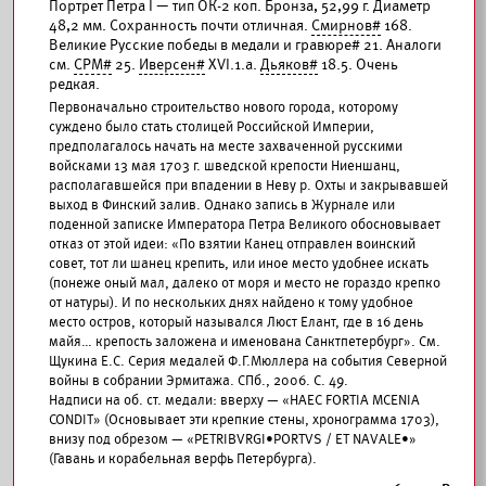
Портрет Петра I — тип ОК-2 коп. Бронза, 52,99 г. Диаметр
48,2 мм. Сохранность почти отличная.
Смирнов#
168.
Великие Русские победы в медали и гравюре# 21. Аналоги
см.
СРМ#
25.
Иверсен#
XVI.1.а.
Дьяков#
18.5. Очень
редкая.
Первоначально строительство нового города, которому
суждено было стать столицей Российской Империи,
предполагалось начать на месте захваченной русскими
войсками 13 мая 1703 г. шведской крепости Ниеншанц,
располагавшейся при впадении в Неву р. Охты и закрывавшей
выход в Финский залив. Однако запись в Журнале или
поденной записке Императора Петра Великого обосновывает
отказ от этой идеи: «По взятии Канец отправлен воинский
совет, тот ли шанец крепить, или иное место удобнее искать
(понеже оный мал, далеко от моря и место не гораздо крепко
от натуры). И по нескольких днях найдено к тому удобное
место остров, который назывался Люст Елант, где в 16 день
майя… крепость заложена и именована Санктпетербург». См.
Щукина Е.С. Серия медалей Ф.Г.Мюллера на события Северной
войны в собрании Эрмитажа. СПб., 2006. С. 49.
Надписи на об. ст. медали: вверху — «HAEC FORTIA MCENIA
CONDIT» (Основывает эти крепкие стены, хронограмма 1703),
внизу под обрезом — «PETRIBVRGI•PORTVS / ET NAVALE•»
(Гавань и корабельная верфь Петербурга).