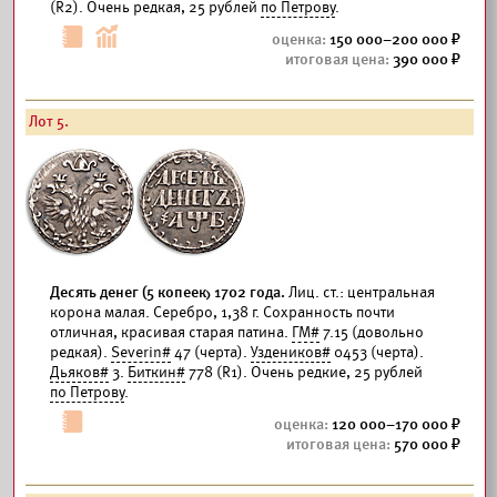
(R2). Очень редкая, 25 рублей
по Петрову
.
150 000–200 000
390 000
Лот 5.
Десять денег (5 копеек) 1702 года.
Лиц. ст.: центральная
корона малая. Серебро, 1,38 г. Сохранность почти
отличная, красивая старая патина.
ГМ#
7.15 (довольно
редкая).
Severin#
47 (черта).
Уздеников#
0453 (черта).
Дьяков#
3.
Биткин#
778 (R1). Очень редкие, 25 рублей
по Петрову
.
120 000–170 000
570 000