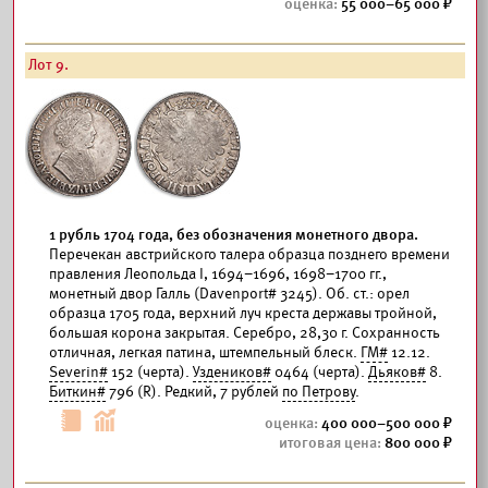
55 000–65 000
Лот 9.
1 рубль 1704 года, без обозначения монетного двора.
Перечекан австрийского талера образца позднего времени
правления Леопольда I, 1694–1696, 1698–1700 гг.,
монетный двор Галль (Davenport# 3245). Об. ст.: орел
образца 1705 года, верхний луч креста державы тройной,
большая корона закрытая. Серебро, 28,30 г. Сохранность
отличная, легкая патина, штемпельный блеск.
ГМ#
12.12.
Severin#
152 (черта).
Уздеников#
0464 (черта).
Дьяков#
8.
Биткин#
796 (R). Редкий, 7 рублей
по Петрову
.
400 000–500 000
800 000