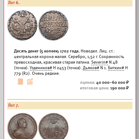
Лот 6.
Десять денег (5 копеек) 1702 года.
Новодел. Лиц. ст.:
центральная корона малая. Серебро, 1,52 г. Сохранность
превосходная, красивая старая патина.
Severin#
N 48
(точка).
Уздеников#
Н 0453 (точка).
Дьяков#
N 1.
Биткин#
Н
779 (R2). Очень редкие.
40 000–60 000
190 000
Лот 7.