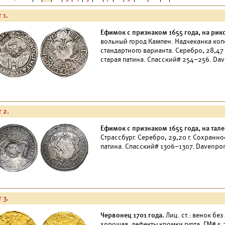
 1.
Ефимок с признаком 1655 года, на рик
вольный город Кампен. Надчеканка ко
стандартного варианта. Серебро, 28,47
старая патина. Спасский# 254–256. Dav
 2.
Ефимок с признаком 1655 года, на тале
Страссбург. Серебро, 29,20 г. Сохранн
патина. Спасский# 1306–1307. Davenpor
 3.
Червонец 1701 года.
Лиц. ст.: венок без
хорошая, дефекты кромки гурта.
ГМ#
5.