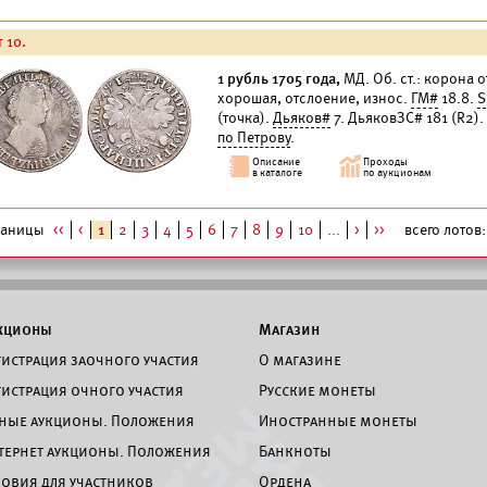
 10.
1 рубль 1705 года,
МД. Об. ст.: корона о
хорошая, отслоение, износ.
ГМ#
18.8.
S
(точка).
Дьяков#
7. ДьяковЗС# 181 (R2).
по Петрову
.
раницы
<<
<
1
2
3
4
5
6
7
8
9
10
...
>
>>
всего лотов: 
кционы
Магазин
гистрация заочного участия
О магазине
гистрация очного участия
Русские монеты
ные аукционы. Положения
Иностранные монеты
тернет аукционы. Положения
Банкноты
ловия для участников
Ордена