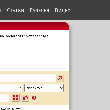
и
Статьи
Галерея
Видео
» состоялся 12 октября 2019 г.
s
Ъ
?
540 на 54 стр.