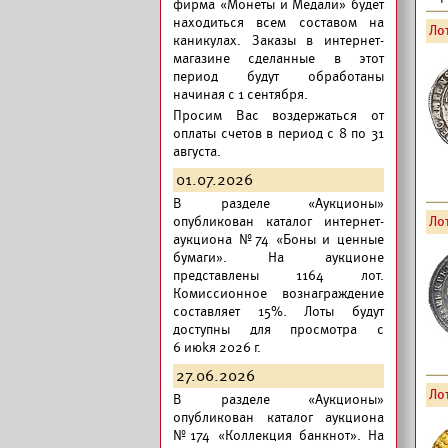
фирма «Монеты и Медали» будет
находиться всем составом на
Лот
каникулах. Заказы в интернет-
магазине сделанные в этот
период будут обработаны
начиная с 1 сентября.
Просим Вас воздержаться от
оплаты счетов в период с 8 по 31
августа.
01.07.2026
В разделе «Аукционы»
опубликован
каталог интернет-
Лот
аукциона №74 «Боны и ценные
бумаги».
На аукционе
представлены 1164 лот.
Комиссионное вознаграждение
составляет 15%. Лоты будут
доступны для просмотра с
6 июkя 2026 г.
27.06.2026
Лот
В разделе «Аукционы»
опубликован
каталог аукциона
№174 «Коллекция банкнот».
На