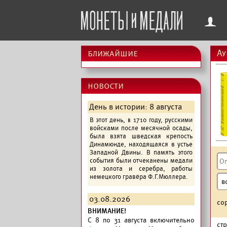
f
ближайшие
Ау
новости
День в истории: 8 августа
В этот день, в 1710 году, русскими
войсками после месячной осады,
была взята шведская крепость
Динамюнде, находящаяся в устье
Западной Двины. В память этого
события были отчеканены медали
из золота и серебра, работы
немецкого гравёра Ф.Г.Мюллера.
03.08.2026
со
ВНИМАНИЕ!
C 8 по 31 августа включительно
ст