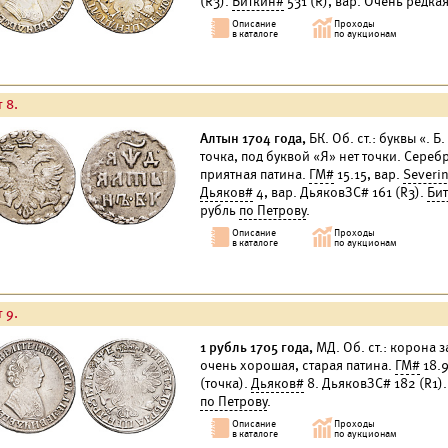
(R3).
Биткин#
531 (R), вар. Очень редка
 8.
Алтын 1704 года,
БК. Об. ст.: буквы «. 
точка, под буквой «Я» нет точки. Сереб
приятная патина.
ГМ#
15.15, вар.
Severi
Дьяков#
4, вар. ДьяковЗС# 161 (R3).
Би
рубль
по Петрову
.
 9.
1 рубль 1705 года,
МД. Об. ст.: корона з
очень хорошая, старая патина.
ГМ#
18.
(точка).
Дьяков#
8. ДьяковЗС# 182 (R1)
по Петрову
.