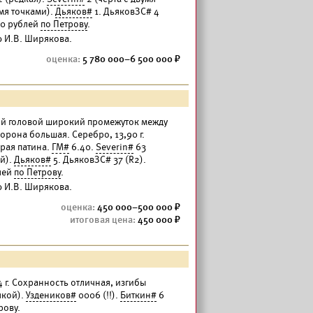
мя точками).
Дьяков#
1. ДьяковЗС# 4
00 рублей
по Петрову
.
 И.В. Ширякова.
5 780 000–6 500 000
шой головой широкий промежуток между
корона большая. Серебро, 13,90 г.
арая патина.
ГМ#
6.40.
Severin#
63
ой).
Дьяков#
5. ДьяковЗС# 37 (R2).
блей
по Петрову
.
 И.В. Ширякова.
450 000–500 000
450 000
4 г. Сохранность отличная, изгибы
чкой).
Уздеников#
0006 (!!).
Биткин#
6
рову
.