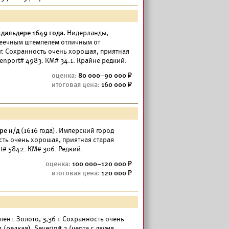
сдальдере 1649 года.
Нидерланды,
пеечным штемпелем отличным от
 г. Сохранность очень хорошая, приятная
enport# 4983. КМ# 34.1. Крайне редкий.
80 000–90 000
160 000
ре н/д
(1616 года). Имперский город
ость очень хорошая, приятная старая
t# 5842. КМ# 306. Редкий.
100 000–120 000
120 000
 лент. Золото, 3,36 г. Сохранность очень
2 (редкая).
Severin#
2 (черта с двумя