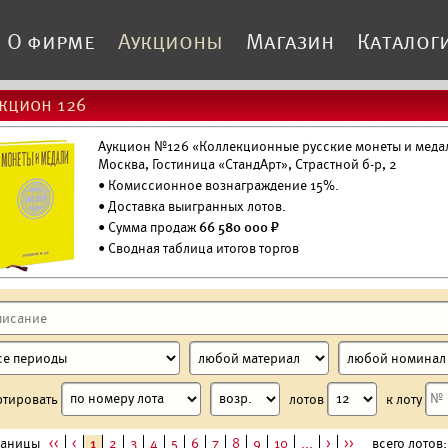
О фирме
Аукционы
Магазин
Каталог
кцион 126
Аукцион №126 «Коллекционные русские монеты и медали
Москва, Гостиница «СтандАрт», Страстной б-р, 2
• Комиссионное вознаграждение 15%.
•
Доставка выигранных лотов.
• Сумма продаж
66 580 000 ₽
• Сводная таблица итогов торгов
ртировать
лотов
к лоту
раницы
<<
<
1
2
3
4
5
6
7
8
9
10
...
>
>>
всего лотов: 