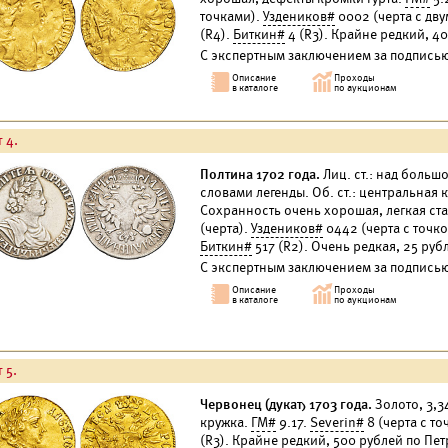
точками).
Уздеников#
0002 (черта с дву
(R4).
Биткин#
4 (R3). Крайне редкий, 4
С экспертным заключением за подписью
 4.
Полтина 1702 года.
Лиц. ст.: над боль
словами легенды. Об. ст.: центральная 
Сохранность очень хорошая, легкая ст
(черта).
Уздеников#
0442 (черта с точк
Биткин#
517 (R2). Очень редкая, 25 ру
С экспертным заключением за подписью
 5.
Червонец (дукат) 1703 года.
Золото, 3,3
кружка.
ГМ#
9.17.
Severin#
8 (черта с то
(R3). Крайне редкий, 500 рублей
по Пет