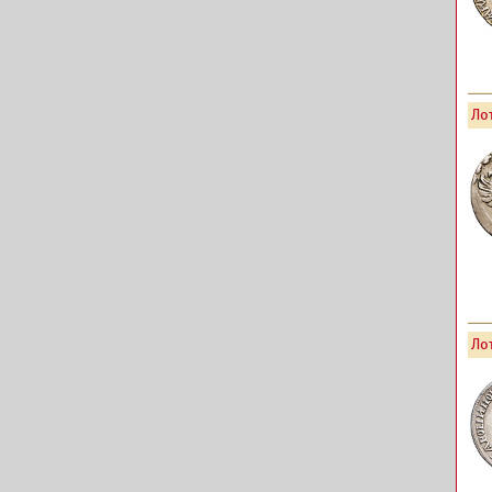
Лот
Лот