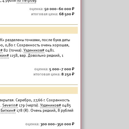
я, 4 рубля
по Петрову
.
50 000–60 000
68 500
Б. К» разделены точками, после букв даты
ро, 0,80 г. Сохранность очень хорошая,
n#
82 (точка).
Уздеников#
0481.
ткин#
1158, вар. Довольно редкий, 1
5 000–7 000
8 250
акрытая. Серебро, 27,66 г. Сохранность
9.
Severin#
179 (черта).
Уздеников#
0485
.
Биткин#
178 (R). Очень редкий, 8 рублей
300 000–350 000