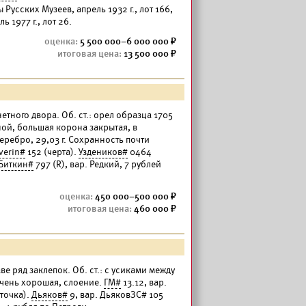
Русских Музеев, апрель 1932 г., лот 166,
 1977 г., лот 26.
5 500 000–6 000 000
13 500 000
тного двора. Об. ст.: орел образца 1705
ной, большая корона закрытая, в
ребро, 29,03 г. Сохранность почти
verin#
152 (черта).
Уздеников#
0464
Биткин#
797 (R), вар. Редкий, 7 рублей
450 000–500 000
460 000
аве ряд заклепок. Об. ст.: с усиками между
 очень хорошая, слоение.
ГМ#
13.12, вар.
точка).
Дьяков#
9, вар. ДьяковЗС# 105