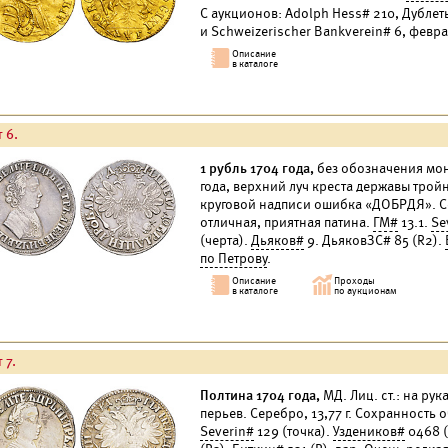
С аукционов: Adolph Hess# 210, Дублеты 
и Schweizerischer Bankverein# 6, февраль
 6.
1 рубль 1704 года,
без обозначения моне
года, верхний луч креста державы трой
круговой надписи ошибка «ДОБРДЯ». Се
отличная, приятная патина.
ГМ#
13.1.
Se
(черта).
Дьяков#
9. ДьяковЗС# 85 (R2).
по Петрову
.
 7.
Полтина 1704 года,
МД. Лиц. ст.: на рук
перьев. Серебро, 13,77 г. Сохранность
Severin#
129 (точка).
Уздеников#
0468 (