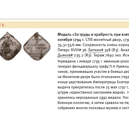
 7.
Медаль «За труды и храбрость при взя
октября 1794 г.
СПб монетный двор, 1796
35,3×33,6 мм. Сохранность очень хорош
Петерс XVIII# 36.
Биткин#
358 (R3). Ана
Дьяков#
235.2 (R3). Тираж 7692 экз. И
Учреждена 1 января 1795 г. именным ука
генерал-фельдмаршалу графу П.А.Румянц
чинов, принимавших участие в боевых дей
на Монетном дворе было отчеканено 769
конца царствования Императрицы Екатери
выдача прекратилась после 25 мая 1797 г
штурм «единственно закланием жидов». На
хранились нерозданные 2992 медали. Пос
Военную коллегию, а затем сдавали на пер
собраниях многих полковых музеев и част