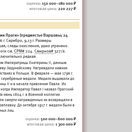
150 000–180 000
220 227
тии Праги» (предместье Варшавы) 24
 г. Серебро, 9,13 г. Размеры
ая, следы окисления, ушко утрачено.
логи см.
СРМ#
224.
Смирнов#
327/а.
сключительно редкая.
зом Императрицы Екатерины II, данным
еву-Задунайскому. Награждали нижних
ствиях в Польше. В феврале — мае 1796 г.
2 серебряные медали. Медали выдавали до
ны II и в начале правления Павла. Их
, когда Император Павел I назвал Прагский
 июнь 1804 г. в Военной коллегии
ле смерти награжденных их возвращали в
еплавку. До октября 1917 г. медали были в
ных лиц.
500 000–600 000
1 300 000