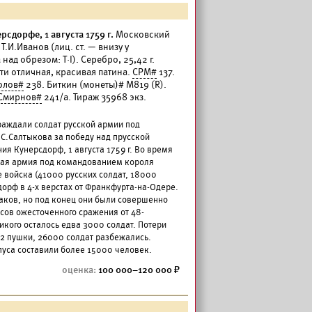
сдорфе, 1 августа 1759 г.
Московский
Т.И.Иванов (лиц. ст. — внизу у
 над обрезом: Т·I). Серебро, 25,42 г.
ти отличная, красивая патина.
СРМ#
137.
олов#
238. Биткин (монеты)# М819 (R).
Смирнов#
241/а. Тираж 35968 экз.
граждали солдат русской армии под
.Салтыкова за победу над прусской
я Кунерсдорф, 1 августа 1759 г. Во время
ская армия под командованием короля
е войска (41000 русских солдат, 18000
дорф в 4-х верстах от Франкфурта-на-Одере.
саков, но под конец они были совершенно
асов ожесточенного сражения от 48-
икого осталось едва 3000 солдат. Потери
72 пушки, 26000 солдат разбежались.
пуса составили более 15000 человек.
100 000–120 000