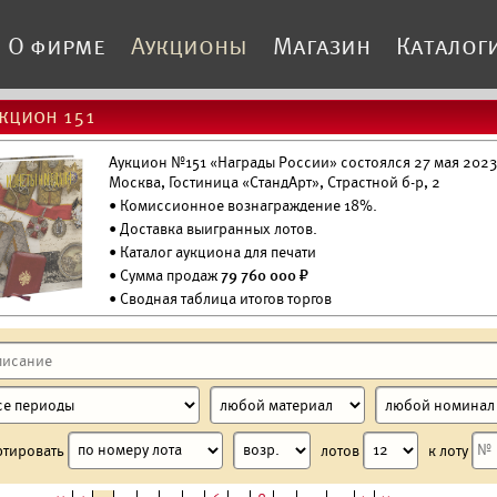
О фирме
Аукционы
Магазин
Каталог
кцион 151
Аукцион №151 «Награды России» состоялся 27 мая 2023 
Москва, Гостиница «СтандАрт», Страстной б-р, 2
• Комиссионное вознаграждение 18%.
•
Доставка выигранных лотов.
•
Каталог аукциона для печати
• Сумма продаж
79 760 000 ₽
• Сводная таблица итогов торгов
ртировать
лотов
к лоту