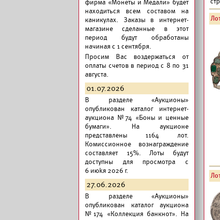
ст
фирма «Монеты и Медали» будет
находиться всем составом на
Лот
каникулах. Заказы в интернет-
магазине сделанные в этот
период будут обработаны
начиная с 1 сентября.
Просим Вас воздержаться от
оплаты счетов в период с 8 по 31
августа.
01.07.2026
В разделе «Аукционы»
опубликован
каталог интернет-
аукциона №74 «Боны и ценные
бумаги».
На аукционе
представлены 1164 лот.
Комиссионное вознаграждение
составляет 15%. Лоты будут
доступны для просмотра с
6 июkя 2026 г.
Лот
27.06.2026
В разделе «Аукционы»
опубликован
каталог аукциона
№174 «Коллекция банкнот».
На