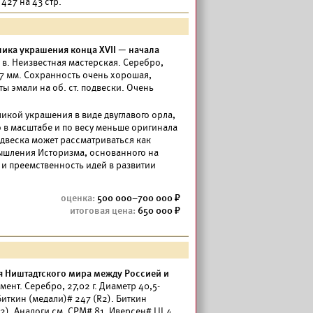
427 на 43 стр.
лика украшения конца XVII
—
начала
в. Неизвестная мастерская. Серебро,
0,7 мм. Сохранность очень хорошая,
ты эмали на об. ст. подвески. Очень
икой украшения в виде двуглавого орла,
 в масштабе и по весу меньше оригинала
Подвеска может рассматриваться как
ышления Историзма, основанного на
и преемственность идей в развитии
500 000–700 000
650 000
я Ништадтского мира между Россией и
мент. Серебро, 27,02 г. Диаметр 40,5-
иткин (медали)# 247 (R2). Биткин
R2). Аналоги см.
СРМ#
81.
Иверсен#
LII.4.