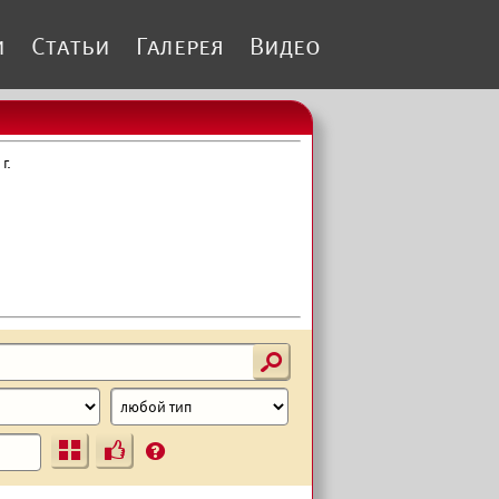
и
Статьи
Галерея
Видео
г.
s
Ъ
?