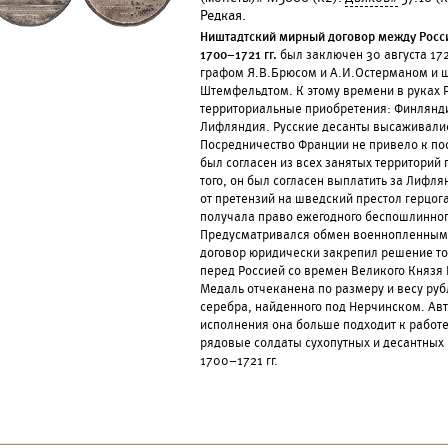
Редкая.
Ништадтский мирный договор между Росс
1700–1721 гг.
был заключен 30 августа 172
графом Я.В.Брюсом и А.И.Остерманом и 
Штемфельдтом. К этому времени в руках 
территориальные приобретения: Финлянд
Лифляндия. Русские десанты высаживалис
Посредничество Франции не привело к по
был согласен из всех занятых территори
того, он был согласен выплатить за Лифл
от претензий на шведский престол герцог
получала право ежегодного беспошлинног
Предусматривался обмен военнопленными
договор юридически закрепил решение то
перед Россией со времен Великого Князя 
Медаль отчеканена по размеру и весу ру
серебра, найденного под Нерчинском. Авт
исполнения она больше подходит к работ
рядовые солдаты сухопутных и десантных
1700–1721 гг.