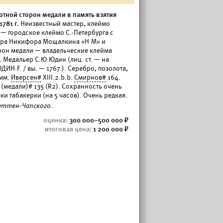
отной сторон медали в память взятия
781 г.
Неизвестный мастер, клеймо
 — городское клеймо С.-Петербурга с
тера Никифора Мощалкина «Н·М» и
орон медали — владельческие клейма
. Медальер С.Ю.Юдин (лиц. ст. — на
ЮДИН·F. / вы. — 1767.). Серебро, позолота,
 мм.
Иверсен#
XIII.2.b.b.
Смирнов#
164.
 (медали)# 135 (R2). Сохранность очень
и табакерки (на 5 часов). Очень редкая.
Гуттен-Чапского.
300 000–500 000
1 200 000