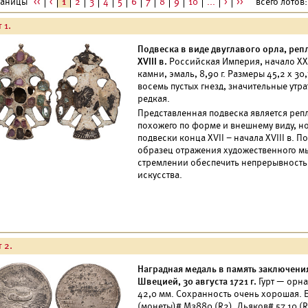
раницы
<<
<
1
2
3
4
5
6
7
8
9
10
...
>
>>
всего лотов: 
 1.
Подвеска в виде двуглавого орла, реп
XVIII в.
Российская Империя, начало XX 
камни, эмаль, 8,90 г. Размеры 45,2 х 3
восемь пустых гнезд, значительные утра
редкая.
Представленная подвеска является репл
похожего по форме и внешнему виду, но
подвески конца XVII – начала XVIII в. 
образец отражения художественного м
стремлении обеспечить непрерывность 
искусства.
 2.
Наградная медаль в память заключени
Швецией, 30 августа 1721 г.
Гурт — орна
42,0 мм. Сохранность очень хорошая. Б
(монеты)# М3880 (R2).
Дьяков#
57.10 (