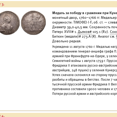
 3.
Медаль за победу в сражении при Кунер
монетный двор, 1760–1766 гг. Медальер 
окружности: ТIМОΘЕI·I·F; об. ст. — слева
Диаметр 39,0-40,5 мм. Сохранность поч
Петерс XVIII# 1.
Дьяков#
105.1 (R2).
Сок
Биткин (медали)# 273.А (R). Аналог см.
Довольно редкая.
Учреждена 11 августа 1760 г. Медалью на
командованием генерал-аншефа графа П.С
армией при Франкфурте-на-Одере, у селени
Семилетней войны 1 августа 1759 г. Прус
Фридриха II атаковала русско-австрийски
австрийцев, 248 пушек) у селения Кунерс
Успех сначала склонялся на сторону прус
разбиты и обращены в бегство. После 7 ч
тысячной прусской армии Фридриха II Вел
противника составили 19000 человек и 1
Потери русской армии и австрийского кор
 4.