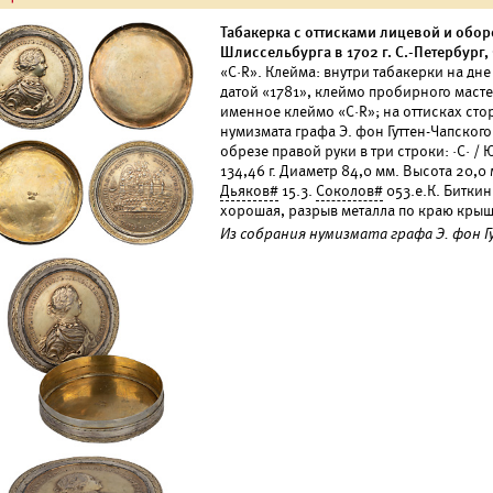
Табакерка с оттисками лицевой и обор
Шлиссельбурга в 1702 г. С.-Петербург, 1
«С·R». Клейма: внутри табакерки на дне
датой «1781», клеймо пробирного мас
именное клеймо «С·R»; на оттисках ст
нумизмата графа Э. фон Гуттен-Чапского
обрезе правой руки в три строки: ·С· / 
134,46 г. Диаметр 84,0 мм. Высота 20,0
Дьяков#
15.3.
Соколов#
053.е.К. Биткин
хорошая, разрыв металла по краю крышк
Из собрания нумизмата графа Э. фон 