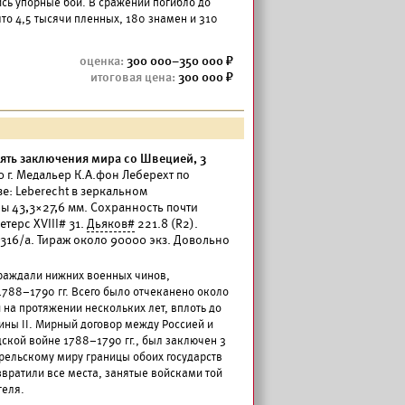
ись упорные бои. В сражении погибло до
ято 4,5 тысячи пленных, 180 знамен и 310
300 000–350 000
300 000
мять заключения мира со Швецией, 3
 г. Медальер К.А.фон Леберехт по
зе: Leberecht в зеркальном
ры 43,3×27,6 мм. Сохранность почти
етерс XVIII# 31.
Дьяков#
221.8 (R2).
316/а. Тираж около 90000 экз. Довольно
граждали нижних военных чинов,
788–1790 гг. Всего было отчеканено около
на протяжении нескольких лет, вплоть до
ны II. Мирный договор между Россией и
кой войне 1788–1790 гг., был заключен 3
ерельскому миру границы обоих государств
звратили все места, занятые войсками той
теля.