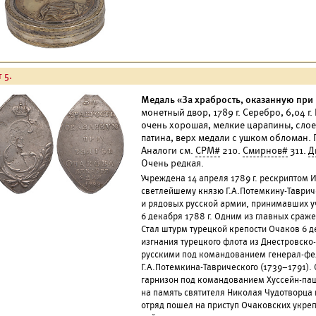
 5.
Медаль «За храбрость, оказанную при в
монетный двор, 1789 г. Серебро, 6,04 г
очень хорошая, мелкие царапины, слоен
патина, верх медали с ушком обломан. П
Аналоги см.
СРМ#
210.
Смирнов#
311.
Д
Очень редкая.
Учреждена 14 апреля 1789 г. рескриптом 
светлейшему князю Г.А.Потемкину-Таври
и рядовых русской армии, принимавших у
6 декабря 1788 г. Одним из главных сраже
Стал штурм турецкой крепости Очаков 6 де
изгнания турецкого флота из Днестровско
русскими под командованием генерал-фе
Г.А.Потемкина-Таврического (1739–1791)
гарнизон под командованием Хуссейн-паш
на память святителя Николая Чудотворца
отряд пошел на приступ Очаковских укреп