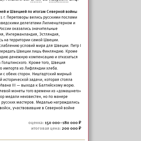
ией и Швецией по итогам Северной войны
1 г. Переговоры велись русскими послами
шведскими делегатами Лилиенштерном и
России оказались значительные
ия, Ингерманландия, Эстляндия,
ь на территории самой Швеции.
слаблению условий мира для Швеции. Петр I
й передать Швеции лишь Финляндию. Кроме
яндию денежную компенсацию и отказаться
а Голштинского. Кроме того, Швеция
о импорта из Лифляндии хлеба.
 с обеих сторон. Ништадтский мирный
й исторической задачи, которая стояла
Ивана III — выхода к Балтийскому морю.
блевой монеты того времени из «домашнего»
ор медали неизвестен, но по манере
е русских мастеров. Медалью награждались
 войск, участвовавшие в Северной войне
150 000–180 000
200 000