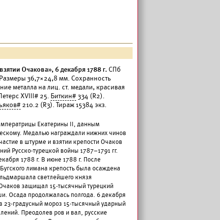
зятии Очакова», 6 декабря 1788 г.
СПб
. Размеры 36,7×24,8 мм. Сохранность
ие металла на лиц. ст. медали, красивая
етерс XVIII# 25.
Биткин#
334 (R2).
ьяков#
210.2 (R3). Тираж 15384 экз.
Императрицы Екатерины II, данным
ческому. Медалью награждали нижних чинов
частие в штурме и взятии крепости Очаков
ний Русско-турецкой войны 1787–1791 гг.
кабря 1788 г. В июне 1788 г. После
-Бугского лимана крепость была осаждена
льдмаршала светлейшего князя
. Очаков защищал 15-тысячный турецкий
и. Осада продолжалась полгода. 6 декабря
 в 23-градусный мороз 15-тысячный ударный
лений. Преодолев ров и вал, русские