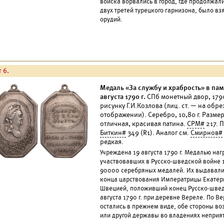
войска ворвались в город, где продолжал
двух третей турецкого гарнизона, было вз
орудий.
 6.
Медаль «За службу и храбрость» в па
августа 1790 г.
СПб монетный двор, 1790
рисунку Г.И.Козлова (лиц. ст. — на обре
отображении). Серебро, 10,80 г. Разме
отличная, красивая патина.
СРМ#
217. П
Биткин#
349 (R1). Аналог см.
Смирнов#
редкая.
Учреждена 19 августа 1790 г. Медалью на
участвовавших в Русско-шведской войне 1
90000 серебряных медалей. Их выдавали 
конца царствования Императрицы Екатери
Швецией, положивший конец Русско-шведс
августа 1790 г. при деревне Вереле. По В
остались в прежнем виде, обе стороны во
или другой державы во владениях неприя