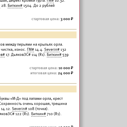
ошая, дефект кромки гурта.
ГМ#
10.32.
#
28.
Биткин#
1504. До 2 рублей
3 000
иков между перьями на крыльях орла.
 чистка, износ.
ГМ#
14.4.
Severin#
132
ов#
17. ДьяковЗС# 114 (R1).
Биткин#
539
10 000
24 000
 буквы «М-Д» под лапами орла, крест
 Сохранность очень хорошая, трещина
14.12.
Severin#
108 (точка).
яковЗС# 122 (R1).
Биткин#
710 (R1).