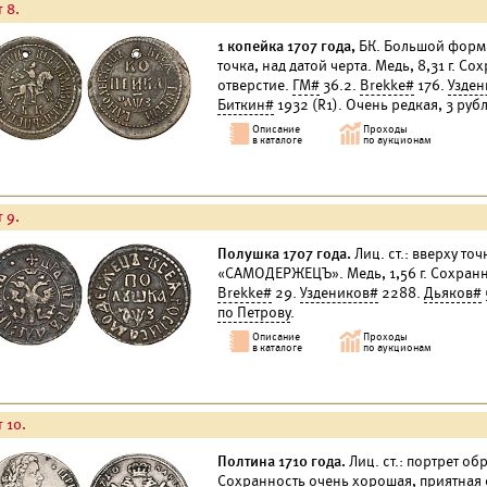
 8.
1 копейка 1707 года,
БК. Большой формат.
точка, над датой черта. Медь, 8,31 г. 
отверстие.
ГМ#
36.2.
Brekke#
176.
Узден
Биткин#
1932 (R1). Очень редкая, 3 руб
 9.
Полушка 1707 года.
Лиц. ст.: вверху точк
«САМОДЕРЖЕЦЪ». Медь, 1,56 г. Сохран
Brekke#
29.
Уздеников#
2288.
Дьяков#
по Петрову
.
 10.
Полтина 1710 года.
Лиц. ст.: портрет обр
Сохранность очень хорошая, приятная 