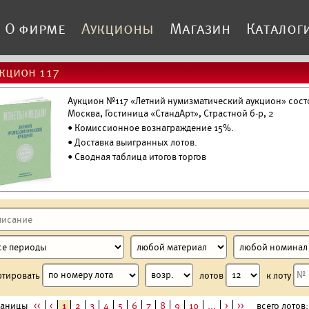
О фирме
Аукционы
Магазин
Каталог
кцион 117
Аукцион №117 «Летний нумизматический аукцион» состо
Москва, Гостиница «СтандАрт», Страстной б-р, 2
• Комиссионное вознаграждение 15%.
•
Доставка выигранных лотов.
• Сводная таблица итогов торгов
ртировать
лотов
к лоту
раницы
<<
<
1
2
3
4
5
6
7
8
9
10
...
>
>>
всего лотов: