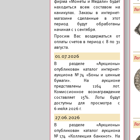
фирма «Монеты и Медали» будет
находиться всем составом на
Лот
каникулах. Заказы в интернет-
магазине сделанные в этот
период будут обработаны
начиная с 1 сентября.
Просим Вас воздержаться от
оплаты счетов в период с 8 по 31
августа.
01.07.2026
Лот
В разделе «Аукционы»
опубликован
каталог интернет-
аукциона №74 «Боны и ценные
бумаги».
На аукционе
представлены 1164 лот.
Комиссионное вознаграждение
составляет 15%. Лоты будут
доступны для просмотра с
6 июkя 2026 г.
27.06.2026
Лот
В разделе «Аукционы»
опубликован
каталог аукциона
№174 «Коллекция банкнот».
На