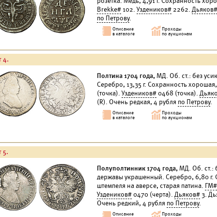
розетка. Медь, 4,91 г. Сохранность хор
Brekke#
102.
Уздеников#
2262.
Дьяков
по Петрову
.
 4.
Полтина 1704 года,
МД. Об. ст.: без ус
Серебро, 13,35 г. Сохранность хорошая,
(точка).
Уздеников#
0468 (точка).
Дьяк
(R). Очень редкая, 4 рубля
по Петрову
.
 5.
Полуполтинник 1704 года,
МД. Об. ст.:
державы украшенный. Серебро, 6,80 г.
штемпеля на аверсе, старая патина.
ГМ#
Уздеников#
0470 (черта).
Дьяков#
3. Дь
Очень редкий, 4 рубля
по Петрову
.