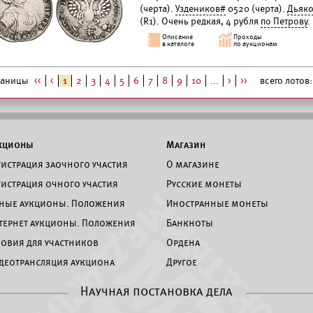
(черта).
Уздеников#
0520 (черта).
Дьяк
(R1). Очень редкая, 4 рубля
по Петрову
.
раницы
<<
<
1
2
3
4
5
6
7
8
9
10
...
>
>>
всего лотов:
кционы
Магазин
гистрация заочного участия
О магазине
гистрация очного участия
Русские монеты
ные аукционы. Положения
Иностранные монеты
тернет аукционы. Положения
Банкноты
ловия для участников
Ордена
деотрансляция аукциона
Другое
Научная постановка дела