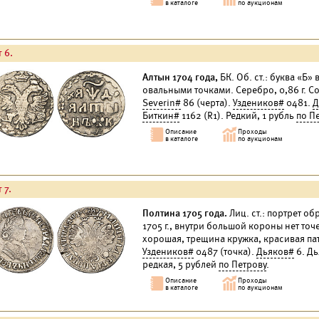
 6.
Алтын 1704 года,
БК. Об. ст.: буква «Б»
овальными точками. Серебро, 0,86 г. 
Severin#
86 (черта).
Уздеников#
0481.
Д
Биткин#
1162 (R1). Редкий, 1 рубль
по П
 7.
Полтина 1705 года.
Лиц. ст.: портрет об
1705 г., внутри большой короны нет точ
хорошая, трещина кружка, красивая па
Уздеников#
0487 (точка).
Дьяков#
6. Дь
редкая, 5 рублей
по Петрову
.