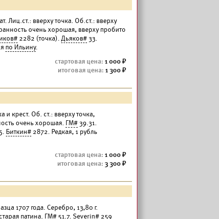
 Лиц.ст.: вверху точка. Об.ст.: вверху
Сохранность очень хорошая, вверху пробито
иков#
2282 (точка).
Дьяков#
33.
ля
по Ильину
.
1 000
1 300
а и крест. Об. ст.: вверху точка,
ность очень хорошая.
ГМ#
39.31.
5.
Биткин#
2872. Редкая, 1 рубль
1 000
3 300
азца 1707 года. Серебро, 13,80 г.
старая патина.
ГМ#
51.7.
Severin#
259