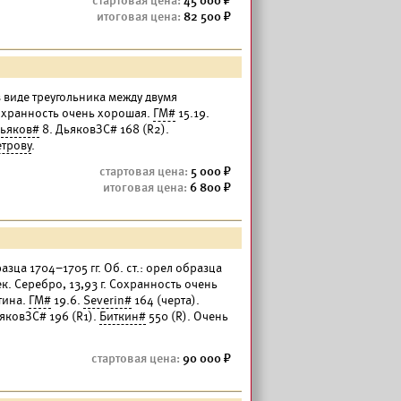
45 000
82 500
 в виде треугольника между двумя
Сохранность очень хорошая.
ГМ#
15.19.
ьяков#
8. ДьяковЗС# 168 (R2).
етрову
.
5 000
6 800
разца 1704–1705 гг. Об. ст.: орел образца
ек. Серебро, 13,93 г. Сохранность очень
тина.
ГМ#
19.6.
Severin#
164 (черта).
яковЗС# 196 (R1).
Биткин#
550 (R). Очень
90 000