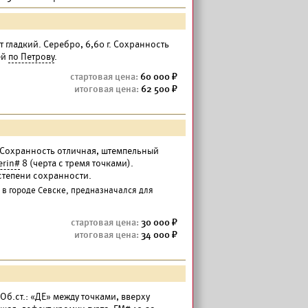
т гладкий. Серебро, 6,60 г. Сохранность
ей
по Петрову
.
60 000
62 500
. Сохранность отличная, штемпельный
erin#
8 (черта с тремя точками).
степени сохранности.
 в городе Севске, предназначался для
30 000
34 000
 Об.ст.: «ДЕ» между точками, вверху