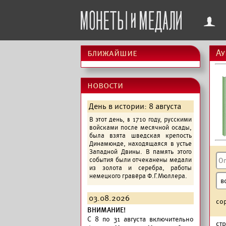
f
ближайшие
Ау
новости
День в истории: 8 августа
В этот день, в 1710 году, русскими
войсками после месячной осады,
была взята шведская крепость
Динамюнде, находящаяся в устье
Западной Двины. В память этого
события были отчеканены медали
из золота и серебра, работы
немецкого гравёра Ф.Г.Мюллера.
03.08.2026
со
ВНИМАНИЕ!
C 8 по 31 августа включительно
ст