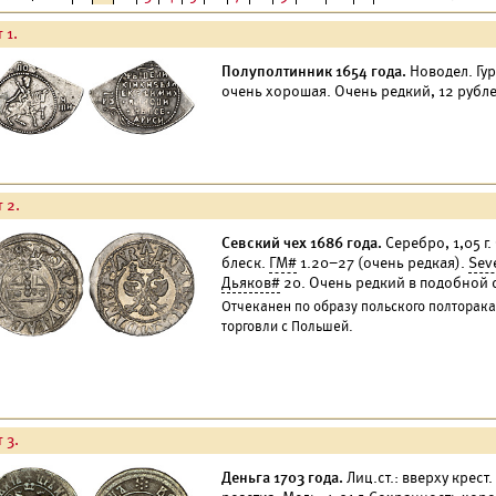
 1.
Полуполтинник 1654 года.
Новодел. Гур
очень хорошая. Очень редкий, 12 рубл
 2.
Севский чех 1686 года.
Серебро, 1,05 г
блеск.
ГМ#
1.20–27 (очень редкая).
Sev
Дьяков#
20. Очень редкий в подобной 
Отчеканен по образу польского полторака
торговли с Польшей.
 3.
Деньга 1703 года.
Лиц.ст.: вверху крест.