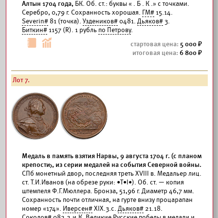
Алтын 1704 года,
БК. Об. ст.: буквы « . Б . К .» с точками.
Серебро, 0,79 г. Сохранность хорошая.
ГМ#
15.14.
Severin#
81 (точка).
Уздеников#
0481.
Дьяков#
3.
Биткин#
1157 (R). 1 рубль
по Петрову
.
5 000
6 800
Лот 7.
Медаль в память взятия Нарвы, 9 августа 1704 г. (с планом
крепости), из серии медалей на события Северной войны.
СПб монетный двор, последняя треть XVIII в. Медальер лиц.
ст. Т.И.Иванов (на обрезе руки: •Т•I•). Об. ст. — копия
штемпеля Ф.Г.Мюллера. Бронза, 51,96 г. Диаметр 46,7 мм.
Сохранность почти отличная, на гурте внизу процарапан
номер «174».
Иверсен#
XIX.3.c.
Дьяков#
21.18.
Соколов#
082.2.и.К. Великие Русские победы в медали и