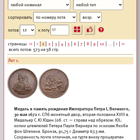
сортировать
Ъ
?
лотов
к лоту
страницы
<<
<
1
2
3
4
5
6
7
8
9
10
...
>
>>
всего лотов: 573 на 58 стр.
Лот 1.
Медаль в память рождения Императора Петра I, Великого,
30 мая 1672 г.
СПб монетный двор, вторая половина XVIII в.
Медальер С.Ю.Юдин (об. ст. — справа над обрезом: Ю);
копии штемпелей Петера Пауля Вернера по эскизам Якоба
фон Штелина. Бронза, 91,75 г. Диаметр 67,3 мм.
Сохранность почти отличная, на гурте внизу процарапан