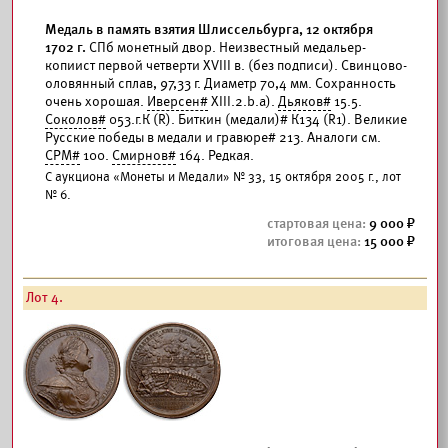
Медаль в память взятия Шлиссельбурга, 12 октября
1702 г.
СПб монетный двор. Неизвестный медальер-
копиист первой четверти XVIII в. (без подписи). Свинцово-
оловянный сплав, 97,33 г. Диаметр 70,4 мм. Сохранность
очень хорошая.
Иверсен#
XIII.2.b.а).
Дьяков#
15.5.
Соколов#
053.г.К (R). Биткин (медали)# К134 (R1). Великие
Русские победы в медали и гравюре# 213. Аналоги см.
СРМ#
100.
Смирнов#
164. Редкая.
С аукциона «Монеты и Медали» № 33, 15 октября 2005 г., лот
№ 6.
9 000
15 000
Лот 4.