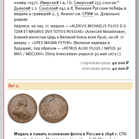
номер «157».
Иверсен#
I.a, I.b.
Смирнов#
157, сноска *.
Дьяков#
1.2.
Соколов#
041.а.К. Великие Русские победы в
медали и гравюре# 2, 3. Аналог см.
СРМ#
10. Довольно
редкая.
Надписи: на лиц. ст. медали — «ALEXIVS MICHAELIS FILIVS D.G.
TZAR ET MAGNVS DVX TOTIVS RVSSIAE» (Алексей Михайлович,
Божией милостью Царь и Великий Князь всея Руси), на об. ст.
вверху — «SPES MAGNA FVTVRI» (Великая надежда в
будущем), под обрезом — «PETRUS ALIXII FILIUS / NATUS 30
MAII / MDCLXXII» (Петр Алексеевич родился 30 мая 1672 г.).
40 000
40 000
Лот 2.
Медаль в память основания флота в России в 1696 г.
СПб