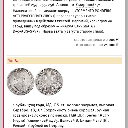
гравюре# 254, 255, 256. Аналог см.
Смирнов#
174.
Надписи на об. ст. медали: вверху — «TORMENTO PONDERIS
ACTI PRAECIPITAT•VIRG» (Направляет удары силою
приведенных в действие тяжестей. Вергилий, хронограмма
1704), внизу под обрезом — «NARVA EXPVGNATA /
D•9•AUG•S•V•» (Нарва взята 9 августа старого стиля).
20 000
21 000
Лот 8.
1 рубль 1705 года,
МД. Об. ст.: корона закрытая, высокая.
Серебро, 28,15 г. Сохранность очень хорошая, ручная
гравировка локонов прически.
ГМ#
18.9.
Severin#
179
(черта).
Уздеников#
0485.
Дьяков#
8.
Биткин#
178 (R).
Редкий, 8 рублей
по Петрову
.