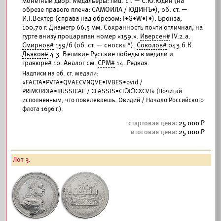
монетный двор. Медальеры: лиц. ст. — С.Ю.Юдин (на
обрезе правого плеча: САМОИЛА / ЮДИНЪ•), об. ст. —
И.Г.Вехтер (справа над обрезом: I•G•W•F•). Бронза,
100,70 г. Диаметр 66,5 мм. Сохранность почти отличная, на
гурте внизу процарапан номер «159.».
Иверсен#
IV.2.а.
Смирнов#
159/б (об. ст. — сноска *).
Соколов#
043.б.К.
Дьяков#
4.3. Великие Русские победы в медали и
гравюре# 10. Аналог см.
СРМ#
14. Редкая.
Надписи на об. ст. медали:
«FACTA•PVTA•QVAECVNQVE•IVBES•ovid /
PRIMORDIA•RUSSICAE / CLASSIS•CIƆIƆCXCVI» (Почитай
исполненным, что повелеваешь. Овидий / Начало Российского
флота 1696 г.).
25 000
25 000
Лот 3.