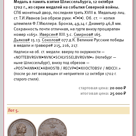
Медаль в память взятия Шлиссельбурга, 12 октября
1702 г., из серии медалей на события Северной войны.
СПб монетный двор, последняя треть XVIII в. Медальер лиц.
ст. Т.И.Иванов (на обрезе руки: •Т•I•). Об. ст. — копия
штемпеля Ф.Г.Мюллера. Бронза, 49,14 г. Диаметр 46,8 мм.
Сохранность почти отличная, на гурте внизу процарапан
номер «165».
Иверсен#
XIII.3.c.
Смирнов#
165.
Дьяков#
15.13.
Соколов#
077.д.К. Великие Русские победы
в медали и гравюре# 215, 216, 217.
Надписи на об. ст. медали: вверху по окружности —
«NOTTEBVRGVM•NVNC•SCHLVSSELBVRGVM•» (Нотебург —
ныне Шлиссельбург), внизу под обрезом —
«POST•ANN•XC•ABHOSTB / RECVP•D•XIIOCTOBSV / MDCCII.»
(после 90 лет возвращен от неприятеля 12 октября 1702 г.
старого стиля).
20 000
25 000
Лот 5.