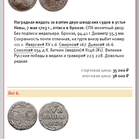
Наградная медаль за взятие двух шведских судов в устье
Невы, 7 мая 1703 г., оттиск в бронзе.
СПб монетный двор.
Без подписи медальера. Бронза, 94,41 г. Диаметр 55,3 мм.
Сохранность почти отличная, на гурте внизу выбит номер
«11.».
Иверсен#
XV.1.d.
Смирнов#
167.
Дьяков#
16.6.
Соколов#
054.д.К. Биткин (медали)# К146 (R1). Великие
Русские победы в медали и гравюре# 227, 228. Довольно
редкая.
35 000
38 000
Лот 6.