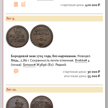
420 000
Лот 9.
Бородовой знак 1705 года, без надчеканки.
Новодел.
Медь, 2,86 г. Сохранность почти отличная.
Brekke#
4
(точка).
Биткин#
Ж3896 (R2). Редкий.
30 000
55 000
Лот 10.