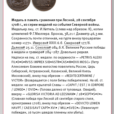
Медаль в память сражения при Лесной, 28 сентября
1708 г., из серии медалей на события Северной войны.
Медальер лиц. ст. И.Кеттель (слева над обрезом: К), копии
штемпелей Ф.Г.Мюллера. Бронза, 38,21 г. Диаметр 46,3 мм.
Сохранность почти отличная, на гурте внизу процарапан
номер «177».
Иверсен#
XXIII.6.б.
Смирнов#
177/б.
Дьяков#
25.11.
Соколов#
084.б.К. Великие Русские победы
в медали и гравюре# 284–287. Довольно редкая.
Надписи на лиц. ст. медали: по окружности — «PETRVS ALEXII
FIL•D•G•RVSS IMPREX SIB•ASTR•CAS•M•DVX MOSC» (Петр
Алексеевич Божиею милостию повелитель России, Царь
Сибирский, Астраханский, Казанский, Великий Князь
Московский), внизу под обрезом — «REDITECERTAMINE /
VICTOR» (Возвращается с поля битвы победителем). На об. ст.
медали: на щите крылатой Славы — «CAPVT / EST / A CORPORE
/ LONGE• / OVID•» (Голова далеко от туловища. Овидий);
вверху — «GLORISA VICTORIA AD LEESNAM• / 28•SEPT•S•V•»
(Славная победа при Лесной 28 сентября старого стиля,
хронограмма 1708); внизу под обрезом — «DEVICTO LOWEN
HAVPT / CAESISAVT CAPT• XVI• / MILL•SVEC•» (Левенгаупт
побежден, 16 тысяч шведов пленены или убиты).