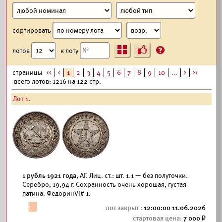
сортировать
Ъ
?
лотов
к лоту
страницы
<<
<
1
2
3
4
5
6
7
8
9
10
...
>
>>
всего лотов: 1216 на 122 стр.
Лот 1.
1 рубль 1921 года,
АГ. Лиц. ст.: шт. 1.1 — без полуточки.
Серебро, 19,94 г. Сохранность очень хорошая, густая
патина. ФедоринVI# 1.
12:00:00 11.06.2026
7 000