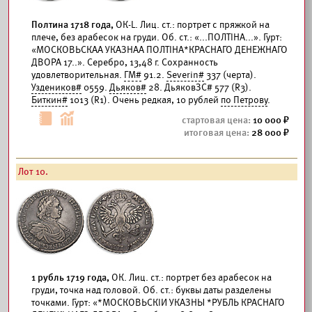
Полтина 1718 года,
ОК-L. Лиц. ст.: портрет с пряжкой на
плече, без арабесок на груди. Об. ст.: «...ПОЛТIНА...». Гурт:
«МОСКОВЬСКАА УКАЗНАА ПОЛТIНА*КРАСНАГО ДЕНЕЖНАГО
ДВОРА 17..». Серебро, 13,48 г. Сохранность
удовлетворительная.
ГМ#
91.2.
Severin#
337 (черта).
Уздеников#
0559.
Дьяков#
28. ДьяковЗС# 577 (R3).
Биткин#
1013 (R1). Очень редкая, 10 рублей
по Петрову
.
10 000
28 000
Лот 10.
1 рубль 1719 года,
ОК. Лиц. ст.: портрет без арабесок на
груди, точка над головой. Об. ст.: буквы даты разделены
точками. Гурт: «*МОСКОВЬСКIИ УКАЗНЫ *РУБЛЬ КРАСНАГО