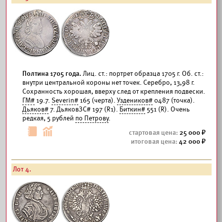
Полтина 1705 года.
Лиц. ст.: портрет образца 1705 г. Об. ст.:
внутри центральной короны нет точек. Серебро, 13,98 г.
Сохранность хорошая, вверху след от крепления подвески.
ГМ#
19.7.
Severin#
165 (черта).
Уздеников#
0487 (точка).
Дьяков#
7. ДьяковЗС# 197 (R1).
Биткин#
551 (R). Очень
редкая, 5 рублей
по Петрову
.
25 000
42 000
Лот 4.