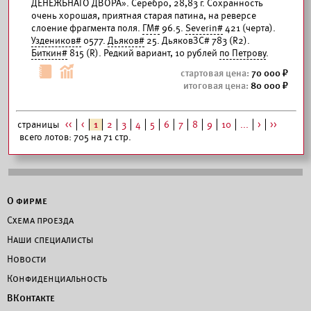
ДЕНЕЖЬНАГО ДВОРА». Серебро, 28,83 г. Сохранность
очень хорошая, приятная старая патина, на реверсе
слоение фрагмента поля.
ГМ#
96.5.
Severin#
421 (черта).
Уздеников#
0577.
Дьяков#
25. ДьяковЗС# 783 (R2).
Биткин#
815 (R). Редкий вариант, 10 рублей
по Петрову
.
70 000
80 000
страницы
<<
<
1
2
3
4
5
6
7
8
9
10
...
>
>>
всего лотов: 705 на 71 стр.
О фирме
Схема проезда
Наши специалисты
Новости
Конфиденциальность
ВКонтакте