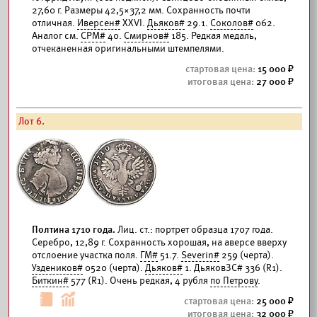
27,60 г. Размеры 42,5×37,2 мм. Сохранность почти
отличная.
Иверсен#
XXVI.
Дьяков#
29.1.
Соколов#
062.
Аналог см.
СРМ#
40.
Смирнов#
185. Редкая медаль,
отчеканенная оригинальными штемпелями.
15 000
27 000
Лот 6.
Полтина 1710 года.
Лиц. ст.: портрет образца 1707 года.
Серебро, 12,89 г. Сохранность хорошая, на аверсе вверху
отслоение участка поля.
ГМ#
51.7.
Severin#
259 (черта).
Уздеников#
0520 (черта).
Дьяков#
1. ДьяковЗС# 336 (R1).
Биткин#
577 (R1). Очень редкая, 4 рубля
по Петрову
.
25 000
32 000