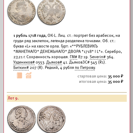
1 рубль 1718 года,
ОК-L. Лиц. ст.: портрет без арабесок, на
груди ряд заклепок, легенда разделена точками. Об. ст.:
буква «L» на хвосте орла. Гурт: «**РУБЛЕВИКЪ
*МАНЕТНАГО* ДЕНЕЖЬНАГО* ДВОРА *1718* I L*». Серебро,
27,21 г. Сохранность хорошая.
ГМ#
87.19.
Severin#
364.
Уздеников#
0553.
Дьяков#
41. ДьяковЗС# 545 (R1).
Биткин#
207 (R). Редкий, 4 рубля
по Петрову
.
35 000
35 000
Лот 9.