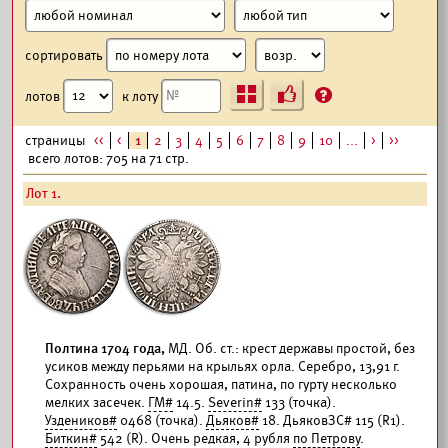
сортировать
Ъ
?
лотов
к лоту
страницы
<<
<
1
2
3
4
5
6
7
8
9
10
...
>
>>
всего лотов: 705 на 71 стр.
Лот 1.
Полтина 1704 года,
МД. Об. ст.: крест державы простой, без
усиков между перьями на крыльях орла. Серебро, 13,91 г.
Сохранность очень хорошая, патина, по гурту несколько
мелких засечек.
ГМ#
14.5.
Severin#
133 (точка).
Уздеников#
0468 (точка).
Дьяков#
18. ДьяковЗС# 115 (R1).
Биткин#
542 (R). Очень редкая, 4 рубля
по Петрову
.