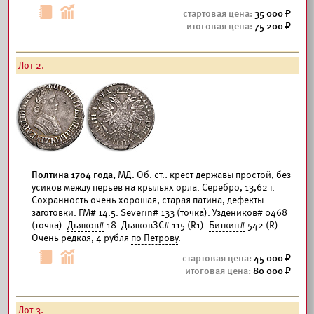
35 000
75 200
Лот 2.
Полтина 1704 года,
МД. Об. ст.: крест державы простой, без
усиков между перьев на крыльях орла. Серебро, 13,62 г.
Сохранность очень хорошая, старая патина, дефекты
заготовки.
ГМ#
14.5.
Severin#
133 (точка).
Уздеников#
0468
(точка).
Дьяков#
18. ДьяковЗС# 115 (R1).
Биткин#
542 (R).
Очень редкая, 4 рубля
по Петрову
.
45 000
80 000
Лот 3.