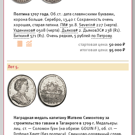
Полтина 1707 года.
Об.ст.: дата славянскими буквами,
корона больше. Серебро, 13,40 г. Сохранность очень
хорошая, старая патина.
ГМ#
30.8.
Severin#
227 (черта).
Уздеников#
0508 (черта).
Дьяков#
2. ДьяковЗС# 238 (R1).
Биткин#
571 (R1). Очень редкая, 5 рублей
по Петрову
.
50 000
95 000
Лот 5.
Наградная медаль капитану Матвею Симонтову за
строительство гавани в Таганроге в 1709 г.
Медальеры:
лиц. ст. — Соломон Гуэн (на обрезе: GOUIN·F·), об. ст. —
Готфрид Хаупт (без подписи). Свинцово-оловянный сплав,