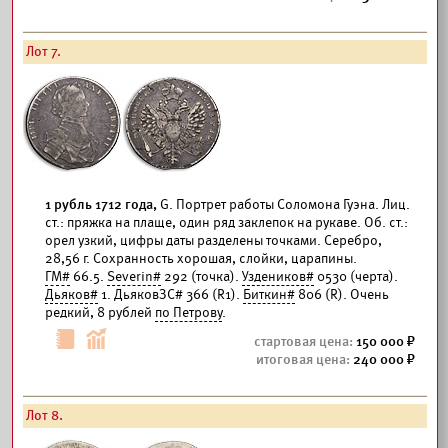
Лот 7.
1 рубль 1712 года,
G. Портрет работы Соломона Гуэна. Лиц.
ст.: пряжка на плаще, один ряд заклепок на рукаве. Об. ст.:
орел узкий, цифры даты разделены точками. Серебро,
28,56 г. Сохранность хорошая, слойки, царапины.
ГМ#
66.5.
Severin#
292 (точка).
Уздеников#
0530 (черта).
Дьяков#
1. ДьяковЗС# 366 (R1).
Биткин#
806 (R). Очень
редкий, 8 рублей
по Петрову
.
150 000
240 000
Лот 8.