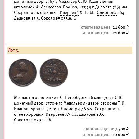
монетный двор, 1767 г. Медальер С. Ю. Юдин, копия
штемпелей Ф. Алексеева. Бронза, 127,99 г. Диаметр 71,9 мм.
Сохранность отличная.
Иверсен#
XIII.2bb.
Смирнов#
164.
Дьяков#
15.3.
Соколов#
053.е.К.
21 600
21 600
Лот 5.
Медаль на основание г. С.-Петербурга, 16 мая 1703 г. СПб
монетный двор, 1770-е гг. Медальер лицевой стороны Т. И.
Иванов. Бронза, 52,01 г. Диаметр 47,6 мм. Сохранность
очень хорошая.
Иверсен#
XVI.1c.
Дьяков#
18.6.
Соколов#
079.1.в.К.
7 500
10 000