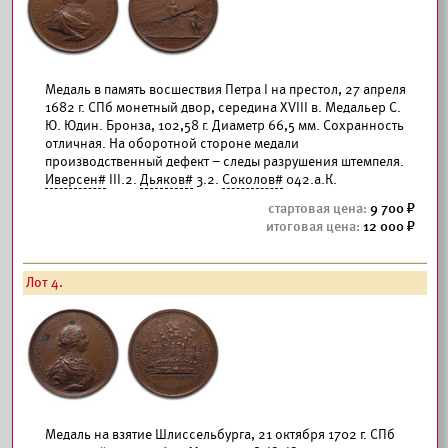
Медаль в память восшествия Петра I на престол, 27 апреля
1682 г. СПб монетный двор, середина XVIII в. Медальер С.
Ю. Юдин. Бронза, 102,58 г. Диаметр 66,5 мм. Сохранность
отличная. На оборотной стороне медали
производственный дефект – следы разрушения штемпеля.
Иверсен#
III.2.
Дьяков#
3.2.
Соколов#
042.а.К.
9 700
12 000
Лот 4.
Медаль на взятие Шлиссельбурга, 21 октября 1702 г. СПб