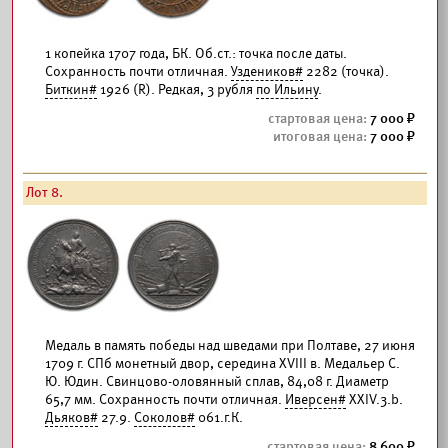
1 копейка 1707 года, БК. Об.ст.: точка после даты.
Сохранность почти отличная.
Уздеников#
2282 (точка).
Биткин#
1926 (R). Редкая, 3 рубля
по Ильину
.
7 000
7 000
Лот 8.
Медаль в память победы над шведами при Полтаве, 27 июня
1709 г. СПб монетный двор, середина XVIII в. Медальер С.
Ю. Юдин. Свинцово-оловянный сплав, 84,08 г. Диаметр
65,7 мм. Сохранность почти отличная.
Иверсен#
XXIV.3.b.
Дьяков#
27.9.
Соколов#
061.г.К.
8 600