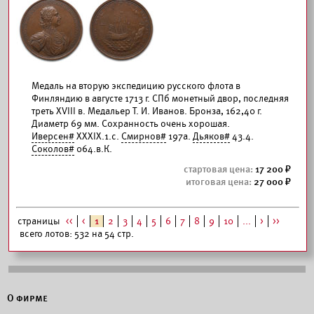
Медаль на вторую экспедицию русского флота в
Финляндию в августе 1713 г. СПб монетный двор, последняя
треть XVIII в. Медальер Т. И. Иванов. Бронза, 162,40 г.
Диаметр 69 мм. Сохранность очень хорошая.
Иверсен#
XXXIX.1.c.
Смирнов#
197а.
Дьяков#
43.4.
Соколов#
064.в.К.
17 200
27 000
страницы
<<
<
1
2
3
4
5
6
7
8
9
10
...
>
>>
всего лотов: 532 на 54 стр.
О фирме