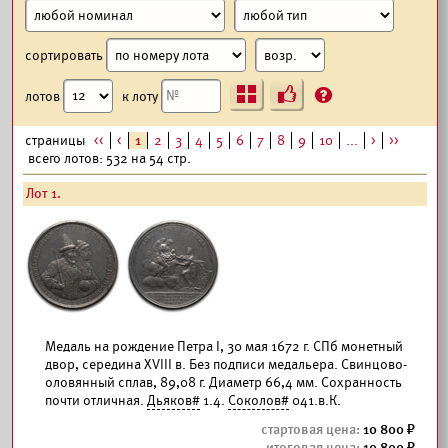
сортировать
Ъ
?
лотов
к лоту
страницы
<<
<
1
2
3
4
5
6
7
8
9
10
...
>
>>
всего лотов: 532 на 54 стр.
Лот 1.
Медаль на рождение Петра I, 30 мая 1672 г. СПб монетный
двор, середина XVIII в. Без подписи медальера. Свинцово-
оловянный сплав, 89,08 г. Диаметр 66,4 мм. Сохранность
почти отличная.
Дьяков#
1.4.
Соколов#
041.в.К.
10 800
10 800