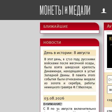
f
ближайшие
Ау
новости
День в истории: 8 августа
В этот день, в 1710 году, русскими
войсками после месячной осады,
была взята шведская крепость
Динамюнде, находящаяся в устье
Западной Двины. В память этого
события были отчеканены медали
из золота и серебра, работы
немецкого гравёра Ф.Г.Мюллера.
03.08.2026
со
ВНИМАНИЕ!
C 8 по 31 августа включительно
ст