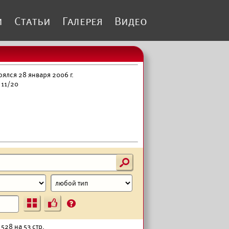
и
Статьи
Галерея
Видео
лся 28 января 2006 г.
 11/20
s
Ъ
?
528 на 53 стр.