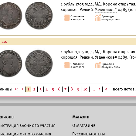
1 рубль 1705 года, МД. Корона открытая
хорошая. Редкий.
Уздеников#
0485 (точ
 10.
1 рубль 1705 года, МД. Корона открытая
хорошая. Редкий.
Уздеников#
0485. (то
раницы
<<
<
1
2
3
4
5
6
7
8
9
10
...
>
>>
всего лотов: 
кционы
Магазин
гистрация заочного участия
О магазине
гистрация очного участия
Русские монеты