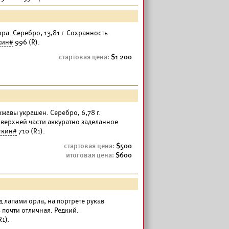
ра. Серебро, 13,81 г. Сохранность
кин#
996 (R).
1 200
ржавы украшен. Серебро, 6,78 г.
 верхней части аккуратно заделанное
ткин#
710 (R1).
500
600
д лапами орла, на портрете рукав
 почти отличная. Редкий.
R1).