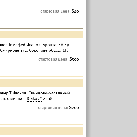
40
авер Тимофей Иванов. Бронза, 46,49 г.
Смирнов#
172.
Соколов#
082.1.Ж.К.
500
Гравер Т.Иванов. Свинцово-оловянный
ость отличная.
Diakov#
21.18.
200