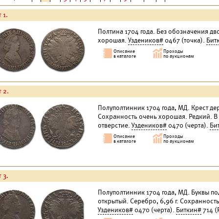
 1.
Полтина 1704 года. Без обозначения дво
хорошая.
Уздеников#
0467 (точка).
Бит
 2.
Полуполтинник 1704 года, МД. Крест де
Сохранность очень хорошая. Редкий. В
отверстие.
Уздеников#
0470 (черта).
Би
 3.
Полуполтинник 1704 года, МД. Буквы по
открытый. Серебро, 6,96 г. Сохранность
Уздеников#
0470 (черта).
Биткин#
714 (