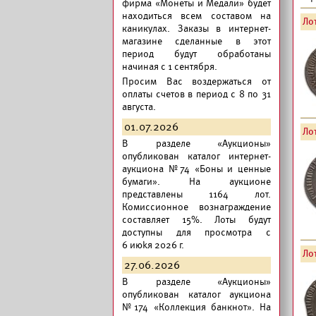
фирма «Монеты и Медали» будет
находиться всем составом на
Лот
каникулах. Заказы в интернет-
магазине сделанные в этот
период будут обработаны
начиная с 1 сентября.
Просим Вас воздержаться от
оплаты счетов в период с 8 по 31
августа.
01.07.2026
Лот
В разделе «Аукционы»
опубликован
каталог интернет-
аукциона №74 «Боны и ценные
бумаги».
На аукционе
представлены 1164 лот.
Комиссионное вознаграждение
составляет 15%. Лоты будут
доступны для просмотра с
6 июkя 2026 г.
Лот
27.06.2026
В разделе «Аукционы»
опубликован
каталог аукциона
№174 «Коллекция банкнот».
На