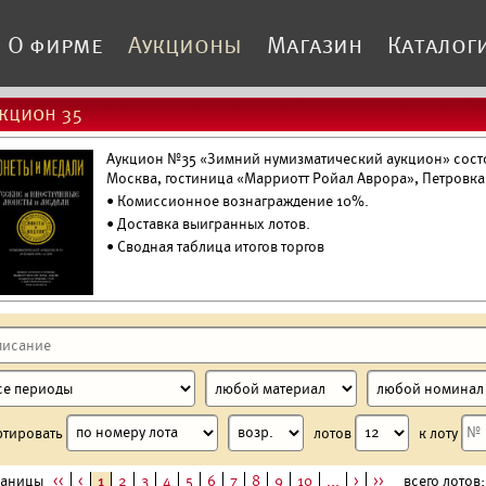
О фирме
Аукционы
Магазин
Каталог
кцион 35
Аукцион №35 «Зимний нумизматический аукцион» состоя
Москва, гостиница «Марриотт Ройал Аврора», Петровка
• Комиссионное вознаграждение 10%.
•
Доставка выигранных лотов.
• Сводная таблица итогов торгов
ртировать
лотов
к лоту
раницы
<<
<
1
2
3
4
5
6
7
8
9
10
...
>
>>
всего лотов: 