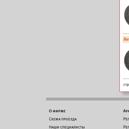
Лот
ст
О фирме
Ау
Схема проезда
Ре
Наши специалисты
Ре