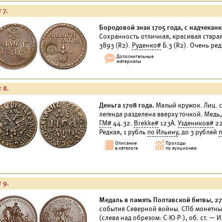
 7.
Бородовой знак 1705 года, с надчеканк
Сохранность отличная, красивая стара
3893 (R2).
Руденко#
Б.3 (R2). Очень ре
 8.
Деньга 1708 года.
Малый кружок. Лиц. ст
легенда разделена вверху точкой. Медь,
ГМ#
44.32.
Brekke#
123А.
Уздеников#
22
Редкая, 1 рубль
по Ильину
, до 3 рублей
п
 9.
Медаль в память Полтавской битвы, 27 
события Северной войны. СПб монетный
(слева над обрезом: С·Ю·Р·), об. ст. — И.