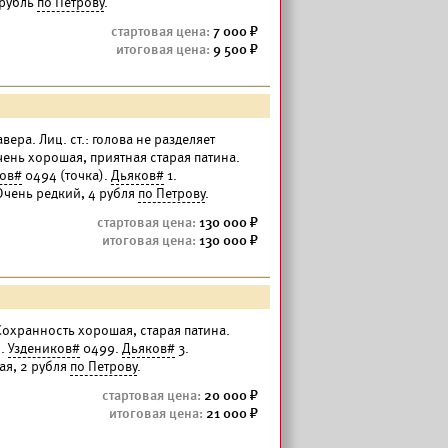
 рубль
по Петрову
.
7 000
9 500
вера. Лиц. ст.: голова не разделяет
очень хорошая, приятная старая патина.
ков#
0494 (точка).
Дьяков#
1.
Очень редкий, 4 рубля
по Петрову
.
130 000
130 000
 Сохранность хорошая, старая патина.
).
Уздеников#
0499.
Дьяков#
3.
ая, 2 рубля
по Петрову
.
20 000
21 000