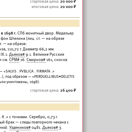
20 000
20 000
в 1698 г.
СПб монетный двор. Медальер
а фон Штелина (лиц. ст. — на обрезе
. — на обрезе:
 110,72 г. Диаметр 66,2 мм.
IX.1.
Дьяков#
9.1. Великие Русские
и см.
СРМ#
16.
Смирнов#
161, сноска
.
— «SALVS . PVBLICA . FIRMATA .»
…), под обрезом — «PERDUELLIBUS•DELETIS
были уничтожены, 1698).
26 400
 . К .» с точками. Серебро, 0,73 г.
й брак — следы повторного чекана с
чка).
Уздеников#
0481.
Дьяков#
3.