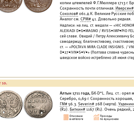
копии штемпелей Ф.Г.Мюллера 1713 г. Бро
Сохранность почти отличная.
Иверсен#
Соколов#
061.д.К. Великие Русские побе
Аналог см.
СРМ#
41. Довольно редкая.
Надписи: на лиц. ст. медали — «HIC HONOR
ALEXIADI D•G•MAGNO / RVSS•IMP•PIO FELI
сей славе. Овидий / Петру Алексеевичу 
самодержцу, благочестивому, счастливому
ст. — «POLTAVA MIRA CLADE INSIGNIS. / V
D•27•IVN•S•V•» (Полтава славна чудесн
шведское войско истреблено 28 июня стар
 10.
Алтын 1711 года,
БК-D*L. Лиц. ст.: орел
Серебро, 0,69 г. Сохранность хорошая,
ГМ#
56.3.
Severin#
268 (черта).
Узденик
(R2).
Биткин#
1167 (R1). Очень редкий,