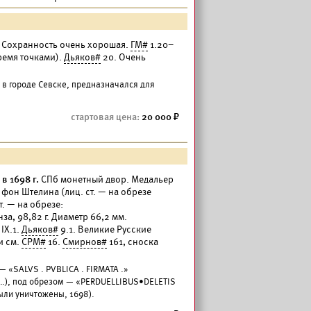
г. Сохранность очень хорошая.
ГМ#
1.20–
тремя точками).
Дьяков#
20. Очень
 в городе Севске, предназначался для
20 000
в 1698 г.
СПб монетный двор. Медальер
а фон Штелина (лиц. ст. — на обрезе
. — на обрезе:
, 98,82 г. Диаметр 66,2 мм.
IX.1.
Дьяков#
9.1. Великие Русские
и см.
СРМ#
16.
Смирнов#
161, сноска
.
— «SALVS . PVBLICA . FIRMATA .»
…), под обрезом — «PERDUELLIBUS•DELETIS
были уничтожены, 1698).