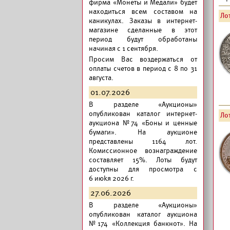
фирма «Монеты и Медали» будет
находиться всем составом на
Лот
каникулах. Заказы в интернет-
магазине сделанные в этот
период будут обработаны
начиная с 1 сентября.
Просим Вас воздержаться от
оплаты счетов в период с 8 по 31
августа.
01.07.2026
В разделе «Аукционы»
опубликован
каталог интернет-
Лот
аукциона №74 «Боны и ценные
бумаги».
На аукционе
представлены 1164 лот.
Комиссионное вознаграждение
составляет 15%. Лоты будут
доступны для просмотра с
6 июkя 2026 г.
27.06.2026
В разделе «Аукционы»
опубликован
каталог аукциона
№174 «Коллекция банкнот».
На