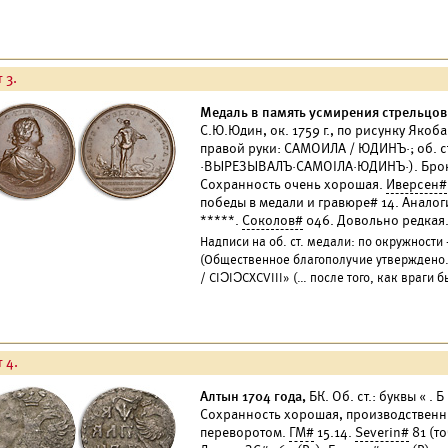
 3.
Медаль в память усмирения стрельцов 
С.Ю.Юдин, ок. 1759 г., по рисунку Якоб
правой руки: САМОИЛА / ЮДИНЪ·; об. ст
·ВЫРЕЗЫВАЛЪ·САМОIЛА·ЮДИНЪ·). Бронза,
Сохранность очень хорошая.
Иверсен#
победы в медали и гравюре# 14. Аналог
*****.
Соколов#
046. Довольно редкая
Надписи на об. ст. медали: по окружности 
(Общественное благополучие утверждено
/ CIƆIƆCXCVIII» (… после того, как враги 
 4.
Алтын 1704 года,
БК. Об. ст.: буквы « . Б
Сохранность хорошая, производственны
переворотом.
ГМ#
15.14.
Severin#
81 (то