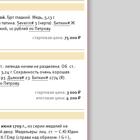
ой.
Гурт гладкий. Медь, 5,13 г.
я патина.
Severin#
3 (черта).
Биткин#
Ж
дкий, 10 рублей
по Петрову
.
75 000
.: легенда ничем не разделена. Об. ст.:
 3,24 г. Сохранность очень хорошая.
93.
Дьяков#
23.
Биткин#
2774 (R).
о Петрову
.
3 000
4 200
июня 1709 г.,
из серии медалей на
 двор. Медальеры: лиц. ст. — С.Ю.Юдин
К.Г.Егер (справа над обрезом: I·G·I·),