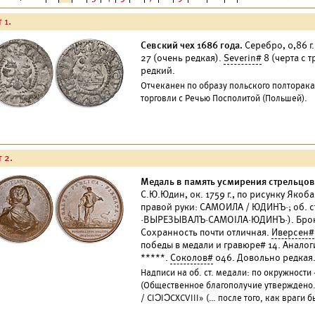
 1.
Севский чех 1686 года.
Серебро, 0,86 
27 (очень редкая).
Severin#
8 (черта с 
редкий.
Отчеканен по образу польского полторака
торговли с Речью Посполитой (Польшей).
 2.
Медаль в память усмирения стрельцов 
С.Ю.Юдин, ок. 1759 г., по рисунку Якоб
правой руки: САМОИЛА / ЮДИНЪ·; об. ст
·ВЫРЕЗЫВАЛЪ·САМОIЛА·ЮДИНЪ·). Бронза
Сохранность почти отличная.
Иверсен#
победы в медали и гравюре# 14. Аналог
*****.
Соколов#
046. Довольно редкая
Надписи на об. ст. медали: по окружности 
(Общественное благополучие утверждено
/ CIƆIƆCXCVIII» (… после того, как враги 