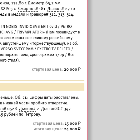
нза, 135,80 г. Диаметр 65,2 мм.
XXIV.3.с.
Смирнов#
181.
Дьяков#
27.10.
ды в медали и гравюре# 312, 313, 314.
 IN NOBIS INVIDIOSVS ERIT ovid / PETRO
CI AVG / TRIVMPHATORI» (Нам позавидуют в
Божиею милостию великому российскому
, августейшему и торжествующему), на об.
NIVERSO SVECORVM / EXCERCITV DELETO /
ым поражением, хронограмма 1709 / Все
ого стиля).
20 000
 меньше. Об. ст.: цифры даты расставлены.
 в нижней части пробито отверстие.
ов#
0528.
Дьяков#
2. ДьяковЗС# 347
 25 рублей
по Петрову
.
15 000
24 000