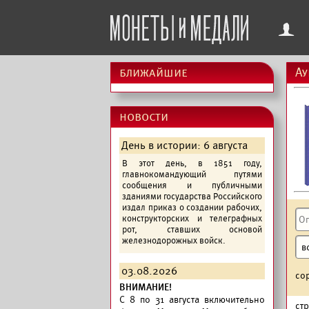
f
ближайшие
Ау
новости
День в истории: 6 августа
В этот день, в 1851 году,
главнокомандующий путями
сообщения и публичными
зданиями государства Российского
издал приказ о создании рабочих,
конструкторских и телеграфных
рот, ставших основой
железнодорожных войск.
03.08.2026
со
ВНИМАНИЕ!
C 8 по 31 августа включительно
ст