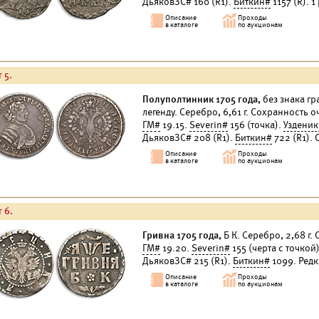
ДьяковЗС# 160 (R1).
Биткин#
1157 (R). 1
 5.
Полуполтинник 1705 года,
без знака гра
легенду. Серебро, 6,61 г. Сохранность 
ГМ#
19.15.
Severin#
156 (точка).
Уздени
ДьяковЗС# 208 (R1).
Биткин#
722 (R1). 
 6.
Гривна 1705 года,
Б К. Серебро, 2,68 г.
ГМ#
19.20.
Severin#
155 (черта с точкой
ДьяковЗС# 215 (R1).
Биткин#
1099. Редк