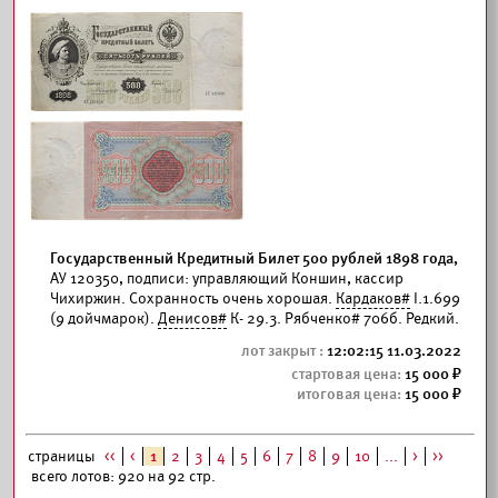
Государственный Кредитный Билет 500 рублей 1898 года,
АУ 120350, подписи: управляющий Коншин, кассир
Чихиржин. Сохранность очень хорошая.
Кардаков#
I.1.699
(9 дойчмарок).
Денисов#
К- 29.3. Рябченко# 706б. Редкий.
12:02:15 11.03.2022
15 000
15 000
страницы
<<
<
1
2
3
4
5
6
7
8
9
10
...
>
>>
всего лотов: 920 на 92 стр.