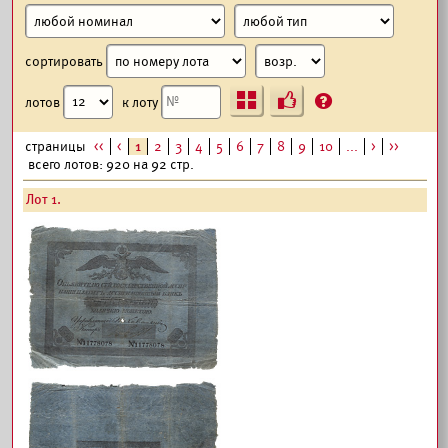
сортировать
Ъ
?
лотов
к лоту
страницы
<<
<
1
2
3
4
5
6
7
8
9
10
...
>
>>
всего лотов: 920 на 92 стр.
Лот 1.