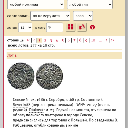
сортировать
Ъ
?
лотов
к лоту
страницы
<<
<
1
2
3
4
5
6
7
8
9
10
...
>
>>
всего лотов: 277 на 28 стр.
Лот 1.
Севский чех, 1686 г. Серебро, 0,68 гр. Состояние F.
Severin#
8 (черта с тремя точками). ГМ№1.20-27 (очень
редкий).
Diakov#
см. 23. Редчайшая монета, отчеканена по
образу польского полторака в городе Севске,
предназначались для торговли с Польшей. По сведениям В.
Рябцевича, опубликованным в книге