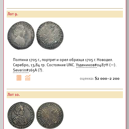
Лот 9.
Полтина 1705 г., портрет и орел образца 1705 г. Новодел.
Серебро, 13,84 гр. Состояние UNC.
Уздеников#
0487Н (—).
Severin#
165А (?).
2 000–2 200
Лот 10.