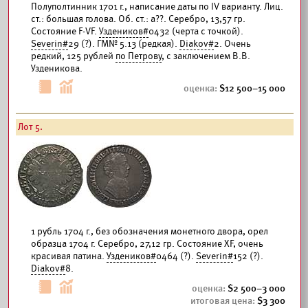
Полуполтинник 1701 г., написание даты по IV варианту. Лиц.
ст.: большая голова. Об. ст.: а??. Серебро, 13,57 гр.
Состояние F-VF.
Уздеников#
0432 (черта с точкой).
Severin#
29 (?). ГМ№ 5.13 (редкая).
Diakov#
2. Очень
редкий, 125 рублей
по Петрову
, с заключением В.В.
Узденикова.
12 500–15 000
Лот 5.
1 рубль 1704 г., без обозначения монетного двора, орел
образца 1704 г. Серебро, 27,12 гр. Состояние XF, очень
красивая патина.
Уздеников#
0464 (?).
Severin#
152 (?).
Diakov#
8.
2 500–3 000
3 300