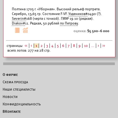
Полтина 1705 г. «Уборная». Высокий рельеф портрета.
Серебро, 13,65 гр. Состояние F-VF.
Уздеников#
0490 (?).
Severin#
168 (черта с точкой). ГМ№ 19.10 (редкая).
Diakov#
11. Редкая, 50 рублей
по Петрову
.
5 500–6 000
страницы
<<
<
1
2
3
4
5
6
7
8
9
10
...
>
>>
всего лотов: 277 на 28 стр.
О фирме
Схема проезда
Наши специалисты
Новости
Конфиденциальность
ВКонтакте