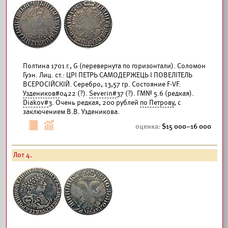
Полтина 1701 г., G (перевернута по горизонтали). Соломон
Гуэн. Лиц. ст.: ЦРI ПЕТРЬ САМОДЕРЖЕЦЬ I ПОВЕЛIТЕЛЬ
ВСЕРОСIЙСКIЙ. Серебро, 13,57 гр. Состояние F-VF.
Уздеников#
0422 (?).
Severin#
37 (?). ГМ№ 5.6 (редкая).
Diakov#
3. Очень редкая, 200 рублей
по Петрову
, с
заключением В.В. Узденикова.
15 000–16 000
Лот 4.