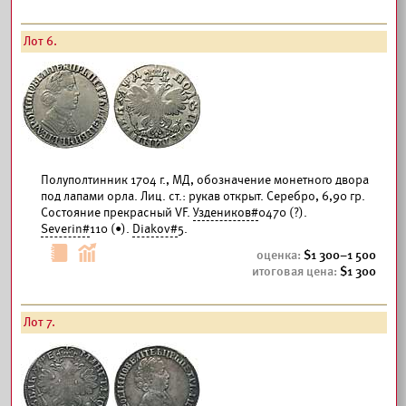
Лот 6.
Полуполтинник 1704 г., МД, обозначение монетного двора
под лапами орла. Лиц. ст.: рукав открыт. Серебро, 6,90 гр.
Состояние прекрасный VF.
Уздеников#
0470 (?).
Severin#
110 (•).
Diakov#
5.
1 300–1 500
1 300
Лот 7.