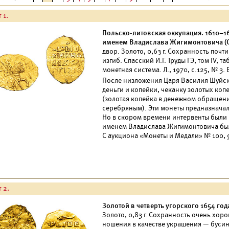
 1.
Польско-литовская оккупация. 1610–161
именем Владислава Жигимонтовича (С
двор. Золото, 0,63 г. Сохранность почт
изгиб. Спасский И.Г. Труды ГЭ, том IV, та
монетная система. Л., 1970, с.125, № 3.
После низложения Царя Василия Шуйск
деньги и копейки, чеканку золотых ко
(золотая копейка в денежном обращени
серебряным). Эти монеты предназначал
Но в скором времени интервенты были и
именем Владислава Жигимонтовича бы
С аукциона «Монеты и Медали» № 100, 9 а
 2.
Золотой в четверть угорского 1654 год
Золото, 0,83 г. Сохранность очень хор
ношения в качестве украшения — бусины