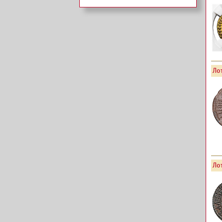
Лот
Лот