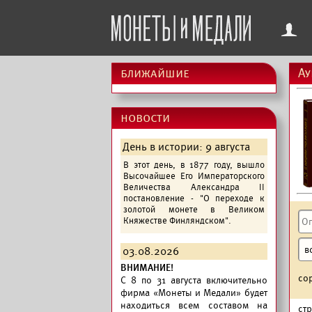
f
ближайшие
Ау
новости
День в истории: 9 августа
В этот день, в 1877 году, вышло
Высочайшее Его Императорского
Величества Александра II
постановление - "О переходе к
золотой монете в Великом
Княжестве Финляндском".
03.08.2026
ВНИМАНИЕ!
со
C 8 по 31 августа включительно
фирма «Монеты и Медали» будет
находиться всем составом на
ст