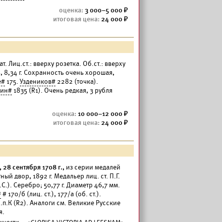
3 000–5 000
24 000
 Лиц.ст.: вверху розетка. Об.ст.: вверху
8,34 г. Сохранность очень хорошая,
e#
175.
Уздеников#
2282 (точка).
кин#
1835 (R1). Очень редкая, 3 рубля
10 000–12 000
24 000
28 сентября 1708 г.,
из серии медалей
й двор, 1892 г. Медальер лиц. ст. П.Г.
.). Серебро; 50,77 г. Диаметр 46,7 мм.
#
# 170/б (лиц. ст.), 177/а (об. ст.).
.п.К (R2). Аналоги см. Великие Русские
я.