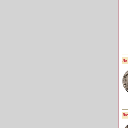
Лот
Лот