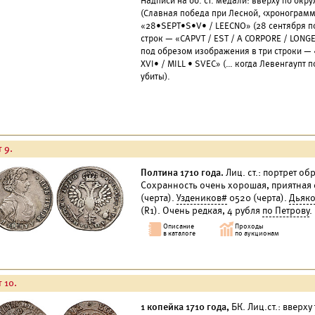
Надписи на об. ст. медали: вверху по ок
(Славная победа при Лесной, <хронограмм
«28•SEPT•S•V• / LEECNO» (28 сентября по 
строк — «CAPVT / EST / A CORPORE / LONGE
под обрезом изображения в три строки —
XVI• / MILL • SVEC» (… когда Левенгаупт
убиты).
 9.
Полтина 1710 года.
Лиц. ст.: портрет обр
Сохранность очень хорошая, приятная 
(черта).
Уздеников#
0520 (черта).
Дьяк
(R1). Очень редкая, 4 рубля
по Петрову
.
 10.
1 копейка 1710 года,
БК. Лиц.ст.: вверху