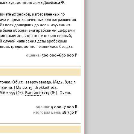
льца аукционного дома Джеймса Ф.
 почетных знаков, изготовленных по
ча и предназначенных для награждения
 Из всех дошедших до нас и изученных
дата была обозначена арабскими цифрами
о отметить, что это не только первый,
ый случай написания даты арабскими
вновь традиционно чеканились без дат.
500 000–650 000
точка. Об.ст.: вверху звезда. Медь, 8,54 г.
 патина.
ГМ#
22.15.
Brekke#
164.
# 2055 (R1).
Биткин#
1715 (R1). Очень
5 000–7 000
18 750