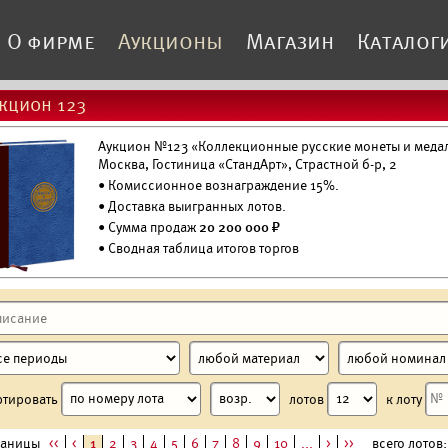
О фирме
Аукционы
Магазин
Каталог
кцион 123
Аукцион №123 «Коллекционные русские монеты и медали»
Москва, Гостиница «СтандАрт», Страстной б-р, 2
• Комиссионное вознаграждение 15%.
•
Доставка выигранных лотов.
• Сумма продаж
20 200 000 ₽
• Сводная таблица итогов торгов
ртировать
лотов
к лоту
раницы
<<
<
1
2
3
4
5
6
7
8
9
10
...
>
>>
всего лотов: