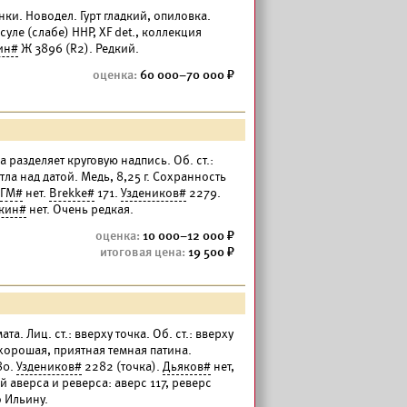
ки. Новодел. Гурт гладкий, опиловка.
уле (слабе) ННР, XF det., коллекция
ин#
Ж 3896 (R2). Редкий.
60 000–70 000
ка разделяет круговую надпись. Об. ст.:
итла над датой. Медь, 8,25 г. Сохранность
ГМ#
нет.
Brekke#
171.
Уздеников#
2279.
кин#
нет. Очень редкая.
10 000–12 000
19 500
а. Лиц. ст.: вверху точка. Об. ст.: вверху
 хорошая, приятная темная патина.
80.
Уздеников#
2282 (точка).
Дьяков#
нет,
аверса и реверса: аверс 117, реверс
о Ильину
.