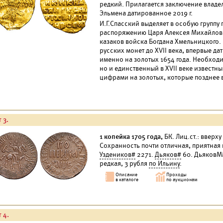
редкий. Прилагается заключение владе
Эльмена датированное 2019 г.
И.Г.Спасский выделяет в особую группу
распоряжению Царя Алексея Михайлови
казаков войска Богдана Хмельницкого.
русских монет до XVII века, впервые 
именно на золотых 1654 года. Необходим
но и единственный в XVII веке известн
цифрами на золотых, которые позднее 
 3.
1 копейка 1705 года,
БК. Лиц.ст.: вверху 
Сохранность почти отличная, приятная
Уздеников#
2271.
Дьяков#
60. ДьяковММ
редкая, 3 рубля
по Ильину
.
 4.