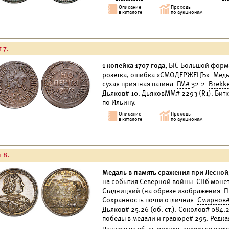
 7.
1 копейка 1707 года,
БК. Большой формат.
розетка, ошибка «СМОДЕРЖЕЦЪ». Медь, 
сухая приятная патина.
ГМ#
32.2.
Brekk
Дьяков#
10. ДьяковММ# 2293 (R1).
Бит
по Ильину
.
 8.
Медаль в память сражения при Лесной, 
на события Северной войны. СПб монетны
Стадницкий (на обрезе изображения: П.С
Сохранность почти отличная.
Смирнов
Дьяков#
25.26 (об. ст.).
Соколов#
084.2
победы в медали и гравюре# 295. Редка