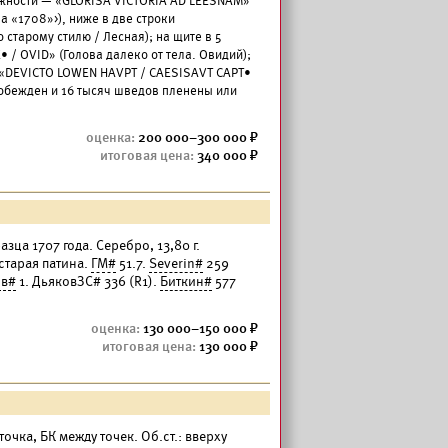
ружности — «GLORISA VICTORIA AD LEESNAM»
а «1708»>), ниже в две строки
старому стилю / Лесная); на щите в 5
• / OVID» (Голова далеко от тела. Овидий);
 «DEVICTO LOWEN HAVPT / CAESISAVT CAPT•
 побежден и 16 тысяч шведов пленены или
200 000–300 000
340 000
азца 1707 года. Серебро, 13,80 г.
старая патина.
ГМ#
51.7.
Severin#
259
ов#
1. ДьяковЗС# 336 (R1).
Биткин#
577
130 000–150 000
130 000
 точка, БК между точек. Об.ст.: вверху