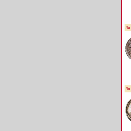
Лот
Лот