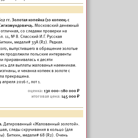
2 гг. Золотая копейка (10 копеек) с
игизмундовича).
Московский денежный
и отличная, со следами проверки на
бл. 11, № 8. Спасский И.Г. Русская
 Биткин, медали# 33А (R2). Редкая.
ого, выпустившего в обращение золотые
пеек продолжили польские интервенты
и приравнивалась к десяти
ись для выплаты жалованья наемникам.
згнаны, и чеканка копеек в золоте с
ла прекращена.
преля 2016 г., лот 1.
130 000–180 000
145 000
а.
Датированный «Жалованный золотой».
ошая, следы скручивания в кольцо (для
). Биткин, медали# 68 (R2). Очень