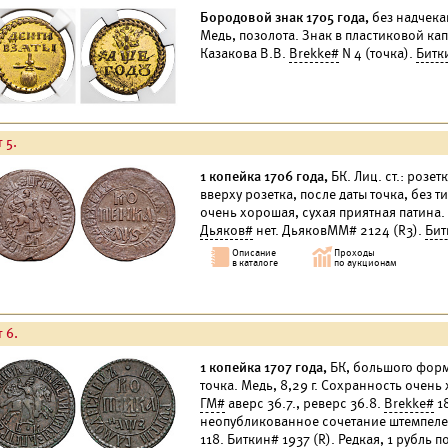
Бородовой знак 1705 года,
без надчекан
Медь, позолота. Знак в пластиковой капс
Казакова В.В.
Brekke#
N 4 (точка).
Битк
 5.
1 копейка 1706 года,
БК. Лиц. ст.: розет
вверху розетка, после даты точка, без т
очень хорошая, сухая приятная патина.
Дьяков#
нет. ДьяковММ# 2124 (R3).
Бит
 6.
1 копейка 1707 года,
БК, большого формат
точка. Медь, 8,29 г. Сохранность очень
ГМ#
аверс 36.7., реверс 36.8.
Brekke#
1
неопубликованное сочетание штемпелей 
118.
Биткин#
1937 (R). Редкая, 1 рубль
п