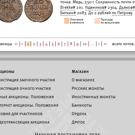
точка. Медь, 7,50 г. Сохранность почти 
Brekke#
201.
Уздеников#
2304.
Дьяков#
Биткин#
2083. До 2 рублей
по Петрову
.
раницы
<<
<
1
2
3
4
5
6
7
8
9
10
...
>
>>
всего лотов:
кционы
Магазин
гистрация заочного участия
О магазине
гистрация очного участия
Русские монеты
ные аукционы. Положения
Иностранные монеты
тернет аукционы. Положения
Банкноты
ловия для участников
Ордена
деотрансляция аукциона
Другое
Научная постановка дела