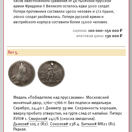
часов ожесточенного сражения от 48-тысячной прусской
армии Фридриха II Великого осталось едва 3000 солдат.
Потери противника составили 19000 человек и 172 пушки,
26000 солдат разбежались. Потери русской армии и
австрийского корпуса составили более 15000 человек.
100 000–150 000
130 000
Лот 5.
Медаль «Победителю над пруссаками». Московский
монетный двор, 1760–1766 гг. Без подписи медальера.
Серебро, 24,40 г. Диаметр 39 мм. Сохранность хорошая,
вверху пробито отверстие, на гурте след от напайки. Петерс
XVIII# 1.
Смирнов#
241/б (сноска звездочка).
Дьяков#
105.2 (R2).
Соколов#
238.4.
Биткин#
М821 (R1).
Редкая.