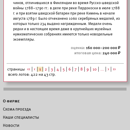
чинов, отличившихся в Финляндии во время Русско-шведской
войны 1788–1790 гг.: в деле при реке Пардокоски в июле 1788
г. и при взятии шведской батареи при реке Кимень в начале
августа 1789 г. Было отчеканено 1060 серебряных медалей, из
которых только 234 выдано награжденным. Медали очень
редки и в настоящее время даже в крупнейших музейных
нумизматических собраниях имеются только новодельные
экземпляры.
160 000–200 000
240 000
страницы
<<
<
1
2
3
4
5
6
7
8
9
10
...
>
>>
всего лотов: 422 на 43 стр.
О фирме
Схема проезда
Наши специалисты
Новости