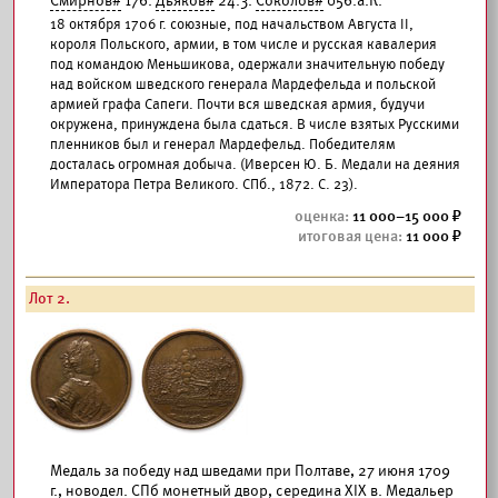
Смирнов#
176.
Дьяков#
24.3.
Соколов#
056.а.К.
18 октября 1706 г. союзные, под начальством Августа II,
короля Польского, армии, в том числе и русская кавалерия
под командою Меньшикова, одержали значительную победу
над войском шведского генерала Мардефельда и польской
армией графа Сапеги. Почти вся шведская армия, будучи
окружена, принуждена была сдаться. В числе взятых Русскими
пленников был и генерал Мардефельд. Победителям
досталась огромная добыча. (Иверсен Ю. Б. Медали на деяния
Императора Петра Великого. СПб., 1872. С. 23).
11 000–15 000
11 000
Лот 2.
Медаль за победу над шведами при Полтаве, 27 июня 1709
г., новодел. СПб монетный двор, середина XIX в. Медальер