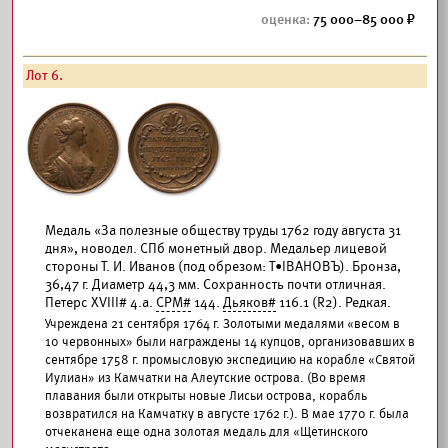
75 000–85 000
Лот 6.
Медаль «За полезные обществу труды 1762 году августа 31
дня», новодел. СПб монетный двор. Медальер лицевой
стороны Т. И. Иванов (под обрезом: Т•IВАНОВЪ). Бронза,
36,47 г. Диаметр 44,3 мм. Сохранность почти отличная.
Петерс XVIII# 4.а.
СРМ#
144.
Дьяков#
116.1 (R2). Редкая.
Учреждена 21 сентября 1764 г. Золотыми медалями «весом в
10 червонных» были награждены 14 купцов, организовавших в
сентябре 1758 г. промысловую экспедицию на корабле «Святой
Иулиан» из Камчатки на Алеутские острова. (Во время
плавания были открыты новые Лисьи острова, корабль
возвратился на Камчатку в августе 1762 г.). В мае 1770 г. была
отчеканена еще одна золотая медаль для «Щетинского