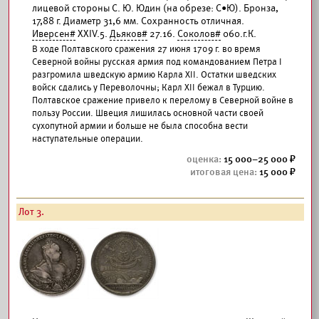
лицевой стороны С. Ю. Юдин (на обрезе: С•Ю). Бронза,
17,88 г. Диаметр 31,6 мм. Сохранность отличная.
Иверсен#
XXIV.5.
Дьяков#
27.16.
Соколов#
060.г.К.
В ходе Полтавского сражения 27 июня 1709 г. во время
Северной войны русская армия под командованием Петра I
разгромила шведскую армию Карла XII. Остатки шведских
войск сдались у Переволочны; Карл XII бежал в Турцию.
Полтавское сражение привело к перелому в Северной войне в
пользу России. Швеция лишилась основной части своей
сухопутной армии и больше не была способна вести
наступательные операции.
15 000–25 000
15 000
Лот 3.