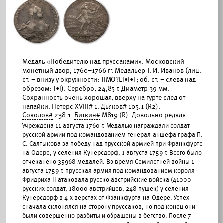
Медаль «Победителю над пруссаками». Московский
монетный двор, 1760–1766 гг. Медальер Т. И. Иванов (лиц.
ст. – внизу у окружности: ТIМО?ЕI•I•F; об. ст. – слева над
обрезом: Т•I). Серебро, 24,85 г. Диаметр 39 мм.
Сохранность очень хорошая, вверху на гурте след от
напайки. Петерс XVIII# 1.
Дьяков#
105.1 (R2).
Соколов#
238.1.
Биткин#
М819 (R). Довольно редкая.
Учреждена 11 августа 1760 г. Медалью награждали солдат
русской армии под командованием генерал-аншефа графа П.
С. Салтыкова за победу над прусской армией при Франкфурте-
на-Одере, у селения Кунерсдорф, 1 августа 1759 г. Всего было
отчеканено 35968 медалей. Во время Семилетней войны 1
августа 1759 г. прусская армия под командованием короля
Фридриха II атаковала русско-австрийские войска (41000
русских солдат, 18000 австрийцев, 248 пушек) у селения
Кунерсдорф в 4-х верстах от Франкфурта-на-Одере. Успех
сначала склонялся на сторону пруссаков, но под конец они
были совершенно разбиты и обращены в бегство. После 7