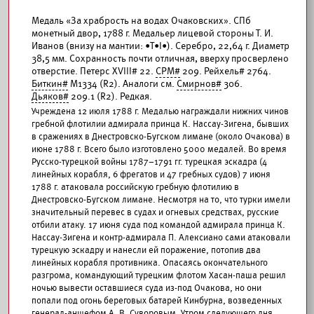
Медаль «За храбрость на водах Очаковских». СПб
монетный двор, 1788 г. Медальер лицевой стороны Т. И.
Иванов (внизу на мантии: •Т•I•). Серебро, 22,64 г. Диаметр
38,5 мм. Сохранность почти отличная, вверху просверлено
отверстие. Петерс XVIII# 22.
СРМ#
209. Рейхель# 2764.
Биткин#
М1334 (R2). Аналоги см.
Смирнов#
306.
Дьяков#
209.1 (R2). Редкая.
Учреждена 12 июля 1788 г. Медалью награждали нижних чинов
гребной флотилии адмирала принца К. Нассау-Зигена, бывших
в сражениях в Днестровско-Бугском лимане (около Очакова) в
июне 1788 г. Всего было изготовлено 5000 медалей. Во время
Русско-турецкой войны 1787–1791 гг. турецкая эскадра (4
линейных корабля, 6 фрегатов и 47 гребных судов) 7 июня
1788 г. атаковала российскую гребную флотилию в
Днестровско-Бугском лимане. Несмотря на то, что турки имели
значительный перевес в судах и огневых средствах, русские
отбили атаку. 17 июня суда под командой адмирала принца К.
Нассау-Зигена и контр-адмирала П. Алексиано сами атаковали
турецкую эскадру и нанесли ей поражение, потопив два
линейных корабля противника. Опасаясь окончательного
разгрома, командующий турецким флотом Хасан-паша решил
ночью вывести оставшиеся суда из-под Очакова, но они
попали под огонь береговых батарей Кинбурна, возведенных
генерал-аншефом А. В. Суворовым. Утром следующего дня