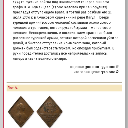
1774 гг. русские войска под начальством генерал-аншефа
графа П. А. Румянцева (27000 человек при 118 орудиях)
преследуя отступающего врага, в третий раз разбили его 21
июля 1770 г. в 5-часовом сражении на реке Кагул. Потери
турецкой армии (150000 человек) составили около 20000
человек и 130 пушек, потери русской армии – менее 1000
человек. Непосредственным последствием сражения было
рассеяние турецкой армии, остатки которой поспешили уйти за
Дунай, и быстрое отступление крымского хана, который
должен был содействовать туркам, но опоздал прибытием. В
руки победителей достались все неприятельские запасы,
лагерь и казна великого визиря.
300 000–350 000
320 000
Лот 8.