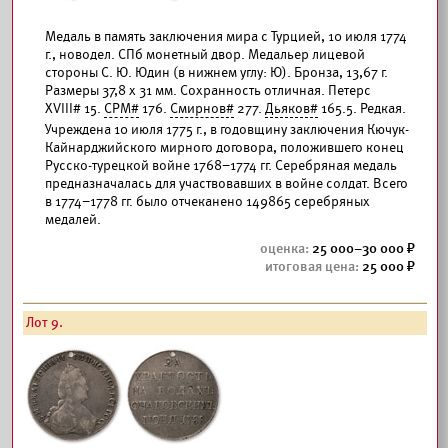
Медаль в память заключения мира с Турцией, 10 июля 1774
г., новодел. СПб монетный двор. Медальер лицевой
стороны С. Ю. Юдин (в нижнем углу: Ю). Бронза, 13,67 г.
Размеры 37,8 х 31 мм. Сохранность отличная. Петерс
XVIII# 15.
СРМ#
176.
Смирнов#
277.
Дьяков#
165.5. Редкая.
Учреждена 10 июля 1775 г., в годовщину заключения Кючук-
Кайнарджийского мирного договора, положившего конец
Русско-турецкой войне 1768–1774 гг. Серебряная медаль
предназначалась для участвовавших в войне солдат. Всего
в 1774–1778 гг. было отчеканено 149865 серебряных
медалей.
25 000–30 000
25 000
Лот 9.