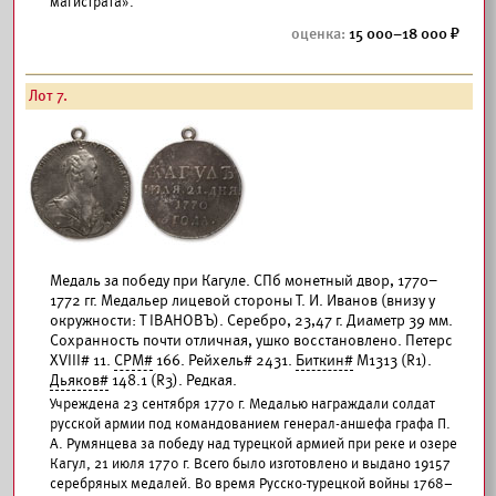
магистрата».
15 000–18 000
Лот 7.
Медаль за победу при Кагуле. СПб монетный двор, 1770–
1772 гг. Медальер лицевой стороны Т. И. Иванов (внизу у
окружности: Т IВАНОВЪ). Серебро, 23,47 г. Диаметр 39 мм.
Сохранность почти отличная, ушко восстановлено. Петерс
XVIII# 11.
СРМ#
166. Рейхель# 2431.
Биткин#
М1313 (R1).
Дьяков#
148.1 (R3). Редкая.
Учреждена 23 сентября 1770 г. Медалью награждали солдат
русской армии под командованием генерал-аншефа графа П.
А. Румянцева за победу над турецкой армией при реке и озере
Кагул, 21 июля 1770 г. Всего было изготовлено и выдано 19157
серебряных медалей. Во время Русско-турецкой войны 1768–