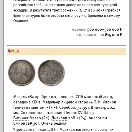
российская гребная флотилия довершила разгром турецкой
эскадры. В результате трех сражений (7, 17 и 18 июня) гребная
флотилия турок была разбита наголову и отброшена к самому
Очакову.
500 000–500 000
815 000
Лот 10.
Медаль «За храбрость», новодел. СПб монетный двор,
середина XIX в. Медальер лицевой стороны Т. И. Иванов
(внизу на мантии: •Т•I•). Серебро, 32,35 г. Диаметр 40,4
мм. Сохранность отличная. Петерс XVIII# 23.
Биткин#
М1350 (R2).
Дьяков#
208.1 (R4). Аналог см.
Смирнов#
307. Очень редкая.
Учреждена 15 июля 1788 г. Медалью награждали воинских