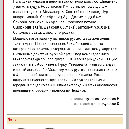
Наградная медаль в память заключения мира со Швецией,
7 августа 1743 г. Российская Империя, конец 1740-х –
начало 1750-х гг. Медальер Б. Скотт (без подписи). Гурт
шнуровидный. Серебро, 23,89 г. Диаметр 39,6 мм.
Сохранность очень хорошая, красивая патина.
Смирнов#
231/в.
Дьяков#
88.7 (R1).
Биткин#
М815 (R1).
Соколов#
214.2. Довольно редкая.
Медалью награждали участников русско-шведской войны
1741–1743 гг. Швеция начала войну с Россией с целью
возвращения земель, потерянных по Ништадтскому миру 1721
г. Успешные действия русской армии под командованием
генерал-фельдмаршала графа П. П. Ласси принудили Швецию
заключить в г. Або (ныне г. Турку, Финляндия) 7 августа 1743 г.
мирный договор. По Абоскому миру русско-шведская граница
в Финляндии была отодвинута до реки Кюмени. Россия
получила Кюменегорскую провинцию с укрепленными
городами Фридрихсгам и Вильманстранд и часть Саволакской
провинции с городом и крепостью Нейшлот.
190 000–220 000
240 000
Лот 4.