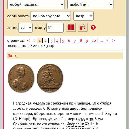
сортировать
Ъ
?
лотов
к лоту
страницы
<<
<
1
2
3
4
5
6
7
8
9
10
...
>
>>
всего лотов: 422 на 43 стр.
Лот 1.
Наградная медаль за сражение при Калише, 18 октября
1706 г., новодел. СПб монетный двор. Без подписи
медальера, оборотная сторона – копия штемпеля Г. Хаупта
(G. Haupt). Бронза, 42,74 г. Размеры 43,5 х 39,6 мм.
Сохранность почти отличная.
Иверсен#
XXII.1.b.