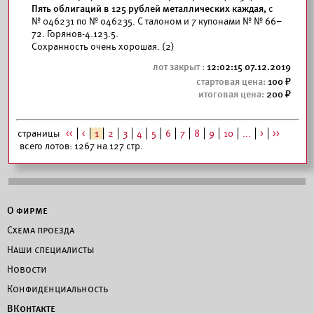
Пять облигаций в 125 рублей металлических каждая,
с
№ 046231 по № 046235. С талоном и 7 купонами № № 66–
72. Горянов-4.123.5.
Сохранность очень хорошая. (2)
12:02:15 07.12.2019
100
200
страницы
<<
<
1
2
3
4
5
6
7
8
9
10
...
>
>>
всего лотов: 1267 на 127 стр.
О фирме
Схема проезда
Наши специалисты
Новости
Конфиденциальность
ВКонтакте