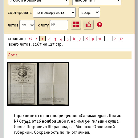
сортировать
Ъ
?
лотов
к лоту
страницы
<<
<
1
2
3
4
5
6
7
8
9
10
...
>
>>
всего лотов: 1267 на 127 стр.
Лот 1.
Страховое от огня товарищество «Саламандра». Полис
№ 67344 от 16 ноября 1860 г.
на имя 3-й гильдии купца
Якова Петровича Шарапова, в г. Мценске Орловской
губернии. Сохранность почти отличная.