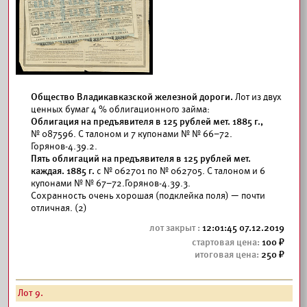
Общество Владикавказской железной дороги.
Лот из двух
ценных бумаг 4 % облигационного займа:
Облигация на предъявителя в 125 рублей мет. 1885 г.,
№ 087596. С талоном и 7 купонами № № 66–72.
Горянов-4.39.2.
Пять облигаций на предъявителя в 125 рублей мет.
каждая. 1885 г.
с № 062701 по № 062705. С талоном и 6
купонами № № 67–72.Горянов-4.39.3.
Сохранность очень хорошая (подклейка поля) — почти
отличная. (2)
12:01:45 07.12.2019
100
250
Лот 9.