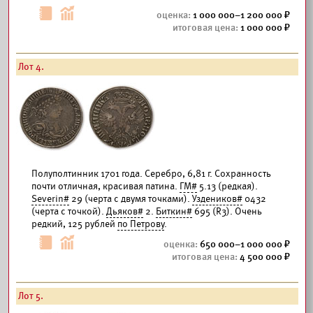
1 000 000–1 200 000
1 000 000
Лот 4.
Полуполтинник 1701 года. Серебро, 6,81 г. Сохранность
почти отличная, красивая патина.
ГМ#
5.13 (редкая).
Severin#
29 (черта с двумя точками).
Уздеников#
0432
(черта с точкой).
Дьяков#
2.
Биткин#
695 (R3). Очень
редкий, 125 рублей
по Петрову
.
650 000–1 000 000
4 500 000
Лот 5.