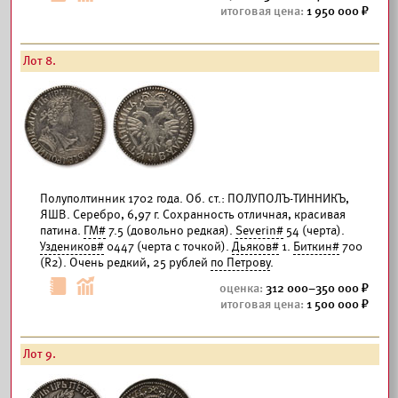
1 950 000
Лот 8.
Полуполтинник 1702 года. Об. ст.: ПОЛУПОЛЪ-ТИННИКЪ,
ЯШВ. Серебро, 6,97 г. Сохранность отличная, красивая
патина.
ГМ#
7.5 (довольно редкая).
Severin#
54 (черта).
Уздеников#
0447 (черта с точкой).
Дьяков#
1.
Биткин#
700
(R2). Очень редкий, 25 рублей
по Петрову
.
312 000–350 000
1 500 000
Лот 9.