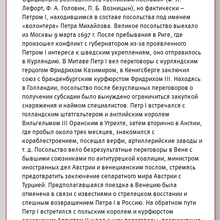
Лефорт, Ф. А. Головин, П. Б. Возницын), но фактически –
Петром I, находившимся в составе посольства под именем
«волонтера» Петра Михайлова. Великое посольство выехало
из Москвы 9 марта 1697 г. После пребывания в Риге, где
произошел конфликт с губернатором из-за проявленного
Петром I интереса к шведским укреплениям, оно отправилось
в Курляндию. В Митаве Петр I вел переговоры с курляндским
герцогом Фридрихом Казимиром, в Кенигсберге заключил
союз с бранденбургским курфюрстом Фридрихом III. Находясь
в Голландии, посольство после безуспешных переговоров о
получении субсидии было вынуждено ограничиться закупкой
снаряжения и наймом специалистов. Петр I встречался с
голландским штатгальтером и английским королем
Вильгельмом III Оранским в Утрехте, затем вторично в Англии,
где пробыл около трех месяцев, знакомился с
кораблестроением, посещал верфи, артиллерийские заводы и
т. д. Посольство вело безрезультатные переговоры в Вене с
бывшими союзниками по антитурецкой коалиции, министром
иностранных дел Австрии и венецианским послом, стремясь
предотвратить заключение сепаратного мира Австрии с
Турцией. Предполагавшаяся поездка в Венецию была
отменена в связи с известиями о стрелецком восстании и
спешным возвращением Петра I в Россию. На обратном пути
Петр I встретился с польским королем и курфюрстом