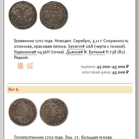
Гривенник 1701 года. Новодел. Серебро, 3,11 г. Сохранность
отличная, красивая патина.
Severin#
26А (черта с точкой).
Уздеников#
0436Н (точка).
Дьяков#
N.
Биткин#
Н 738 (R2).
Редкий.
45 000–45 000
45 000
Лот 6.
Полуполтинник 1702 года. Лиц. ст.: большая голова.