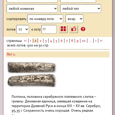
сортировать
Ъ
?
лотов
к лоту
страницы
<<
<
1
2
3
4
5
6
7
8
9
10
...
>
>>
всего лотов: 500 на 50 стр.
Лот 1.
Полтина, половина серебряного платежного слитка –
гривны. Денежная единица, имевшая хождение на
территории Древней Руси в конце XIII – XV вв. Серебро,
95,35 г. Сохранность очень хорошая. Очень редкая.