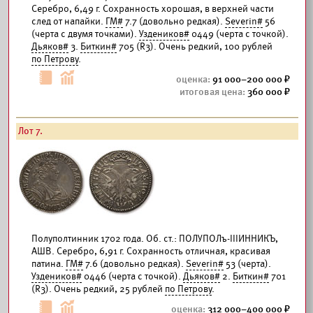
Серебро, 6,49 г. Сохранность хорошая, в верхней части
след от напайки.
ГМ#
7.7 (довольно редкая).
Severin#
56
(черта с двумя точками).
Уздеников#
0449 (черта с точкой).
Дьяков#
3.
Биткин#
705 (R3). Очень редкий, 100 рублей
по Петрову
.
91 000–200 000
360 000
Лот 7.
Полуполтинник 1702 года. Об. ст.: ПОЛУПОЛъ-IIIИННИКЪ,
АШВ. Серебро, 6,91 г. Сохранность отличная, красивая
патина.
ГМ#
7.6 (довольно редкая).
Severin#
53 (черта).
Уздеников#
0446 (черта с точкой).
Дьяков#
2.
Биткин#
701
(R3). Очень редкий, 25 рублей
по Петрову
.
312 000–400 000