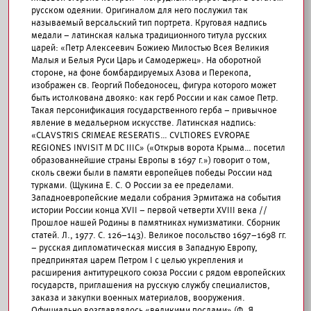
русском одеянии. Оригиналом для него послужил так
называемый версальский тип портрета. Круговая надпись
медали – латинская калька традиционного титула русских
царей: «Петр Алексеевич Божиею Милостью Всея Великия
Малыя и Белыя Руси Царь и Самодержец». На оборотной
стороне, на фоне бомбардируемых Азова и Перекопа,
изображен св. Георгий Победоносец, фигура которого может
быть истолкована двояко: как герб России и как самое Петр.
Такая персонификация государственного герба – привычное
явление в медальерном искусстве. Латинская надпись:
«CLAVSTRIS CRIMEAE RESERATIS… CVLTIORES EVROPAE
REGIONES INVISIT M DC IIIC» («Открыв ворота Крыма… посетил
образованнейшие страны Европы в 1697 г.») говорит о том,
сколь свежи были в памяти европейцев победы России над
турками. (Щукина Е. С. О России за ее пределами.
Западноевропейские медали собрания Эрмитажа на события
истории России конца XVII – первой четверти XVIII века //
Прошлое нашей Родины в памятниках нумизматики. Сборник
статей. Л., 1977. С. 126–143). Великое посольство 1697–1698 гг.
– русская дипломатическая миссия в Западную Европу,
предпринятая царем Петром I с целью укрепления и
расширения антитурецкого союза России с рядом европейских
государств, приглашения на русскую службу специалистов,
заказа и закупки военных материалов, вооружения.
Официально возглавлялось «великими послами» (Ф. Я.