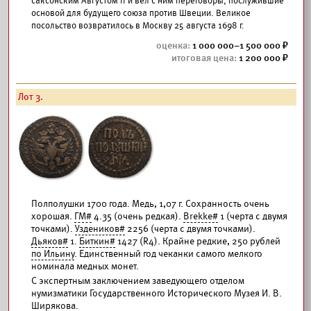
саксонским Августом II и вел с ним переговоры, послужившие
основой для будущего союза против Швеции. Великое
посольство возвратилось в Москву 25 августа 1698 г.
1 000 000–1 500 000
1 200 000
Лот 3.
Полполушки 1700 года. Медь, 1,07 г. Сохранность очень
хорошая.
ГМ#
4.35 (очень редкая).
Brekke#
1 (черта c двумя
точками).
Уздеников#
2256 (черта с двумя точками).
Дьяков#
1.
Биткин#
1427 (R4). Крайне редкие, 250 рублей
по Ильину
. Единственный год чеканки самого мелкого
номинала медных монет.
С экспертным заключением заведующего отделом
нумизматики Государственного Исторического Музея И. В.
Ширякова.