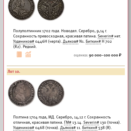
Полуполтинник 1702 года. Новодел. Серебро, 9,14 г.
Сохранность превосходная, красивая патина.
Severin#
нет.
Уздеников#
0446Н (черта).
Дьяков#
N1.
Биткин#
Н 702
(R2). Редкий.
90 000–100 000
Лот 10.
Полтина 1704 года, МД. Серебро, 14,12 г. Сохранность
отличная, красивая патина.
ГМ#
13.14.
Severin#
130 (точка).
Уздеников#
0468 (точка).
Дьяков#
11.
Биткин#
538 (R).