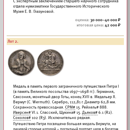
С экспертным заключением старшего научного сотрудника
отдела нумизматики Государственного Исторического
Музея Е. В. Глазуновой.
30 000–40 000
42 000
Лот 2.
Медаль в память первого заграничного путешествия Петра I
(в память Великого посольства 1697–1698 гг.). Германия,
Саксония, монетный двор Готы, конец XVII в. Медальер Х.
Вермут (C. Wermuth). Серебро, 112,81 г. Диаметр 62,8 мм.
Сохранность превосходная.
СРМ#
15. Рейхель# 888.
Иверсен#
VI.1. Спасский, Щукина# 15.
Дьяков#
6.1 (R2).
Соколов#
102 (R3). Исключительно редкая.
Путешествию Петра посвящена большая медаль Вермута, на
лицевой стороне которой – погрудный портрет царя в богатом