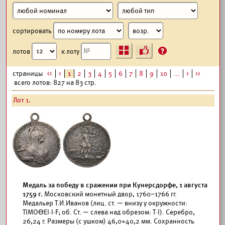
сортировать
Ъ
?
лотов
к лоту
страницы
<<
<
1
2
3
4
5
6
7
8
9
10
...
>
>>
всего лотов: 827 на 83 стр.
Лот 1.
Медаль за победу в сражении при Кунерсдорфе, 1 августа
1759 г.
Московский монетный двор, 1760–1766 гг.
Медальер Т.И.Иванов (лиц. ст. — внизу у окружности:
ТIМОӨЕI·I·F; об. Ст. — слева над обрезом: Т·I). Серебро,
26,24 г. Размеры (с ушком) 46,0×40,2 мм. Сохранность