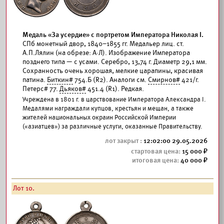
Медаль «За усердие» с портретом Императора Николая I.
СПб монетный двор, 1840–1855 гг. Медальер лиц. ст.
А.П.Лялин (на обрезе: А·Л). Изображение Императора
позднего типа — с усами. Серебро, 13,74 г. Диаметр 29,1 мм.
Сохранность очень хорошая, мелкие царапины, красивая
патина.
Биткин#
754.Б (R2). Аналоги см.
Смирнов#
421/г.
Петерс# 77.
Дьяков#
451.4 (R1). Редкая.
Учреждена в 1801 г. в царствование Императора Александра I.
Медалями награждали купцов, крестьян и мещан, а также
жителей национальных окраин Российской Империи
(«азиатцев») за различные услуги, оказанные Правительству.
12:02:00 29.05.2026
15 000
40 000
Лот 10.