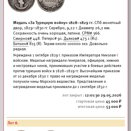
Медаль «За Турецкую войну» 1828–1829 гг.
СПб монетный
двор, 1829–1830 гг. Серебро, 9,22 г. Диаметр 26,2 мм.
Сохранность очень хорошая, патина.
СРМ#
366.
Смирнов#
448. Петерс# 91.
Дьяков#
473.1 (R1).
Биткин#
815 (R). Тираж около 100000 экз. Довольно
редкая.
Учреждена 1 октября 1829 г. приказом Императора Николая I
войскам. Медалью награждали генералов, офицеров, нижних
и нестроевых чинов, принимавших участие в боевых действиях
против турецких войск в 1828–1829 гг. Высочайшим приказом
от 10 декабря 1830 г. право на награждение медалью
получили чины Морского ведомства. Представления о
награждении медалью принимали до 1 сентября 1832 г.
12:01:30 29.05.2026
45 000
53 000
Лот 8.