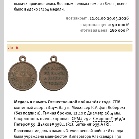
выдача производилась Военным ведомством до 1820 г., всего
было выдано 15164 медали.
12:01:00 29.05.2026
90 000
280 000
Лот 6.
Медаль в память Отечественной войны 1812 года.
СПб
монетный двор, 1814–1823 гг. Медальер К.А.фон Леберехт
(без подписи). Темная бронза, 12,10 г. Диаметр 28,4 мм.
Сохранность очень хорошая.
СРМ#
292.
Смирнов#
369/а.
Петерс# 59.
Дьяков#
358.1 (R1).
Биткин#
635.А (R).
Бронзовая медаль в память Отечественной войны 1812 года
была учреждена манифестом Императора Александра I 30