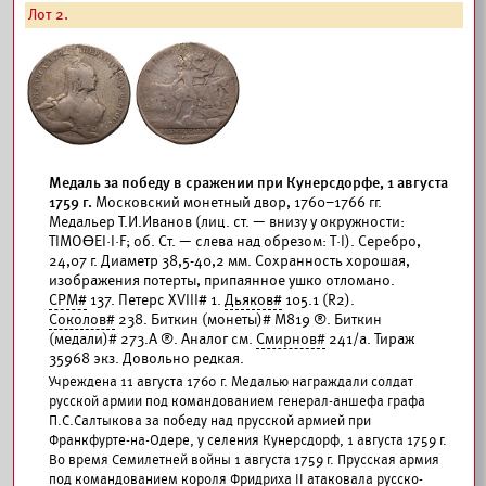
Лот 2.
Медаль за победу в сражении при Кунерсдорфе, 1 августа
1759 г.
Московский монетный двор, 1760–1766 гг.
Медальер Т.И.Иванов (лиц. ст. — внизу у окружности:
ТIМОӨЕI·I·F; об. Ст. — слева над обрезом: Т·I). Серебро,
24,07 г. Диаметр 38,5-40,2 мм. Сохранность хорошая,
изображения потерты, припаянное ушко отломано.
СРМ#
137. Петерс XVIII# 1.
Дьяков#
105.1 (R2).
Соколов#
238. Биткин (монеты)# М819 ®. Биткин
(медали)# 273.А ®. Аналог см.
Смирнов#
241/а. Тираж
35968 экз. Довольно редкая.
Учреждена 11 августа 1760 г. Медалью награждали солдат
русской армии под командованием генерал-аншефа графа
П.С.Салтыкова за победу над прусской армией при
Франкфурте-на-Одере, у селения Кунерсдорф, 1 августа 1759 г.
Во время Семилетней войны 1 августа 1759 г. Прусская армия
под командованием короля Фридриха II атаковала русско-