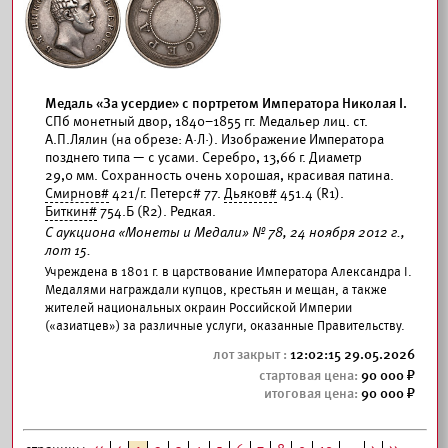
Медаль «За усердие» с портретом Императора Николая I.
СПб монетный двор, 1840–1855 гг. Медальер лиц. ст.
А.П.Лялин (на обрезе: А·Л·). Изображение Императора
позднего типа — с усами. Серебро, 13,66 г. Диаметр
29,0 мм. Сохранность очень хорошая, красивая патина.
Смирнов#
421/г. Петерс# 77.
Дьяков#
451.4 (R1).
Биткин#
754.Б (R2). Редкая.
С аукциона «Монеты и Медали» № 78, 24 ноября 2012 г.,
лот 15.
Учреждена в 1801 г. в царствование Императора Александра I.
Медалями награждали купцов, крестьян и мещан, а также
жителей национальных окраин Российской Империи
(«азиатцев») за различные услуги, оказанные Правительству.
12:02:15 29.05.2026
90 000
90 000