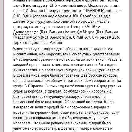
Медаль в память сожжения турецкого флота при Чесме,
24–26 июня 1770 г.
СПб монетный двор. Медальеры: лиц.
ст. — Т.И.Иванов (внизу у окружности: Т·IВАНОВЪ), об. ст. —
С.Ю.Юдин (справа над обрезом: Ю). Серебро, 23,35 г.
Диаметр 37,7-39,3 мм. Сохранность хорошая, медаль
потерта, патина, ушко спилено. Петерс XVIII# 12.
Дьяков#
147.1 (R2). Биткин (монеты)# М1300 (R2). Биткин
(медали)# 299 (R2). Аналоги см.
СРМ#
167.
Смирнов#
266.
Тираж ок. 5000 экз. Редкая.
Учреждена 23 сентября 1770 г. Медалью награждали всех
нижних чинов, как морских, так и сухопутных, участвовавших
в Чесменском сражении в ночь с 25 на 26 июня 1770 г. Раздача
медалей продолжалась несколько лет до начала 80-х годов
XVIII столетия. Во время Русско-турецкой войны 1768–1774 гг.
В Средиземное море были отправлены две русские эскадры,
объединившиеся под общим командованием генерал-аншефа
графа А.Г.Орлова. В ночь с 25 на 26 июня 1770 г. Отряд русских
судов (4 корабля, 2 фрегата, бомбардирский корабль и 4
брандера) атаковал турецкую эскадру, скрывшуюся в
Чесменской бухте под защитой береговой цитадели. Когда
выстрелами наших орудий были подожжены 2 турецких
корабля, на турецкий флот были направлены брандеры, один
из которых взорвался вместе с 84-пушечным турецким
кораблем. Это имело решающее значение. У турок было
уничтожено 15 кораблей, 4 фрегата, 5 галер и множество