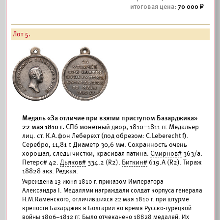
70 000
Лот 5.
Медаль «За отличие при взятии приступом Базарджика»
22 мая 1810 г.
СПб монетный двор, 1810–1811 гг. Медальер
лиц. ст. К.А.фон Леберехт (под обрезом: С.Leberecht f).
Серебро, 11,81 г. Диаметр 30,6 мм. Сохранность очень
хорошая, следы чистки, красивая патина.
Смирнов#
363/а.
Петерс# 42.
Дьяков#
334.2 (R2).
Биткин#
619.А (R2). Тираж
18828 экз. Редкая.
Учреждена 13 июня 1810 г. приказом Императора
Александра I. Медалями награждали солдат корпуса генерала
Н.М.Каменского, отличившихся 22 мая 1810 г. при штурме
крепости Базарджик в Болгарии во время Русско-турецкой
войны 1806–1812 гг. Было отчеканено 18828 медалей. Их