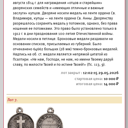
августа 1814 г. для награждения «отцов и старейшин»
дворянских семейств и «имеющих отличные и важные
заслуги» купцов. Дворяне носили медаль на ленте ордена Св.
Владимира, купцы — на ленте ордена Св. Анны. Дворянству
разрешалось сохранять медаль у потомков, однако, без права
ношения ее потомками. Это право было установлено только в
1912 г. в дни празднования 100-летия Отечественной войны.
Медали носили в петлице. Бронзовые медали раздавали на
основании списков, присылаемых из губерний. Было
отчеканено 64662 больших (28 мм) темно-бронзовых медалей.
Надпись на об. ст. медали является непрямой цитатой из
Псалтири: «Не нам, Господи, не нам, но имени Твоему даруй
славу, по милости Твоей и по истине Твоей!» (Пс. 113, 9).
12:02:15 29.05.2026
10 000
14 000
Лот 7.