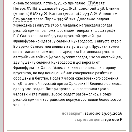
очень хорошая, патина, ушко припаяно.
СРМ#
137.
Петерс XVIII# 1.
Дьяков#
105.1 (R2).
Соколов#
238. Биткин
(монеты)# М819 ®. Биткин (медали)# 273.А ®. Аналог см.
Смирнов#
241/а. Тираж 35968 экз. Довольно редкая.
Учреждена 11 августа 1760 г. Медалью награждали солдат
русской армии под командованием генерал-аншефа графа
П.С.Салтыкова за победу над прусской армией при
Франкфурте-на-Одере, у селения Кунерсдорф, 1 августа 1759 г.
Во время Семилетней войны 1 августа 1759 г. Прусская армия
под командованием короля Фридриха II атаковала русско-
австрийские войска (41000 русских солдат, 18000 австрийцев,
248 пушек) у селения Кунерсдорф в 4-х верстах от
Франкфурта-на-Одере. Успех сначала склонялся на сторону
пруссаков, но под конец они были совершенно разбиты и
обращены в бегство. После 7 часов ожесточенного сражения
от 48-тысячной прусской армии Фридриха II Великого осталось
едва 3000 солдат. Потери противника составили 19000
человек и 172 пушки, 26000 солдат разбежались. Потери
русской армии и австрийского корпуса составили более 15000
человек.
12:00:00 29.05.2026
190 000