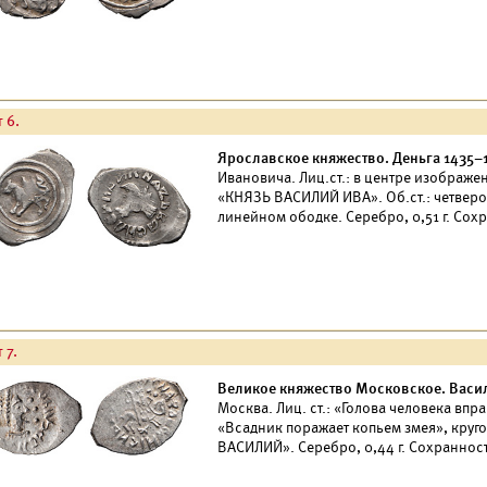
 6.
Ярославское княжество. Деньга 1435–1
Ивановича. Лиц.ст.: в центре изображе
«КНЯЗЬ ВАCИЛИЙ ИВА». Об.ст.: четверо
линейном ободке. Серебро, 0,51 г. Сохр
 7.
Великое княжество Московское. Васили
Москва. Лиц. ст.: «Голова человека впра
«Всадник поражает копьем змея», кру
ВАСИЛИЙ». Серебро, 0,44 г. Сохранност