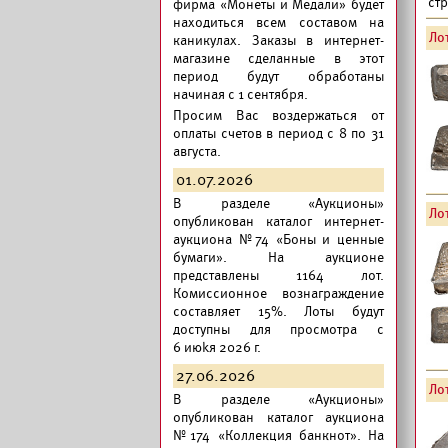
ст
фирма «Монеты и Медали» будет
находиться всем составом на
Лот
каникулах. Заказы в интернет-
магазине сделанные в этот
период будут обработаны
начиная с 1 сентября.
Просим Вас воздержаться от
оплаты счетов в период с 8 по 31
августа.
01.07.2026
В разделе «Аукционы»
Лот
опубликован
каталог интернет-
аукциона №74 «Боны и ценные
бумаги».
На аукционе
представлены 1164 лот.
Комиссионное вознаграждение
составляет 15%. Лоты будут
доступны для просмотра с
6 июkя 2026 г.
27.06.2026
Лот
В разделе «Аукционы»
опубликован
каталог аукциона
№174 «Коллекция банкнот».
На