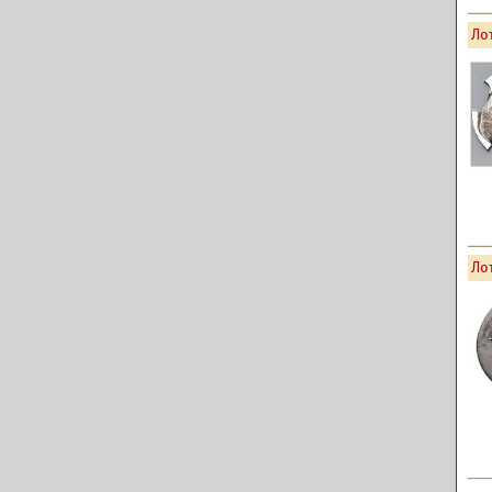
Лот
Лот