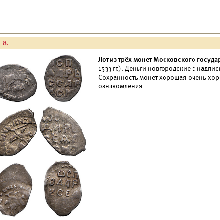
 8.
Лот из трёх монет Московского госуда
1533 гг.). Деньги новгородские с над
Сохранность монет хорошая-очень хор
ознакомления.