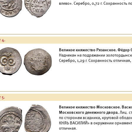
влево». Серебро, 0,72 г. Сохранность п
 4.
Великое княжество Рязанское. Фёдор О
Надчекан на подражании золотордынском
Серебро, 1,29 г. Сохранность отличная,
 5.
Великое княжество Московское. Васили
Московского денежного двора.
Лиц. ст
по сторонам всадника, круговой ободок 
КНЯЬ ВАСИЛИЙ» в окружении орнамента.
отличная.