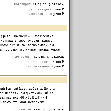
12:04:00 19.01.2024
1 000
3 200
436 гг.
С имененем Князя Василия
ние птицы влево, круговая надпись
ногое с крыльями влево в двойном
анность почти отличная, чистка. Редкая.
12:01:15 19.01.2024
1 000
13 000
й Темный (1425–1462 гг.). Деньга.
во, перед лицом три точки». Об. ст.:
говая надпись «КНЯЗЬ ВЕЛИКИЙ
ь почти отличная, непрочекан.
12:01:30 19.01.2024