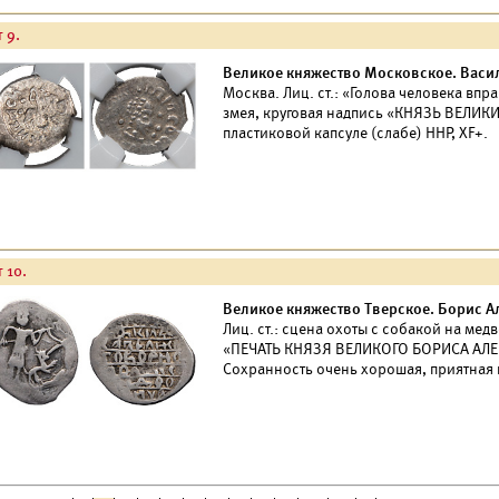
 9.
Великое княжество Московское. Васили
Москва. Лиц. ст.: «Голова человека впра
змея, круговая надпись «КНЯЗЬ ВЕЛИК
пластиковой капсуле (слабе) ННР, XF+.
 10.
Великое княжество Тверское. Борис Ал
Лиц. ст.: сцена охоты с собакой на медв
«ПЕЧАТЬ КНЯЗЯ ВЕЛИКОГО БОРИСА АЛЕК
Сохранность очень хорошая, приятная 