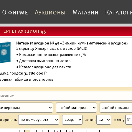
О фирме
Аукционы
Магазин
Каталог
тернет аукцион 45
Интернет аукцион № 45 «Зимний нумизматический аукцион»
Закрыт 19 Января 2024 г. в 12:00 (МСК)
• Комиссионное вознаграждение 15%.
•
Доставка выигранных лотов.
•
Каталог аукциона для печати
Сумма продаж
31 780 000 ₽
водная таблица итогов торгов
ртировать
лотов
к лоту