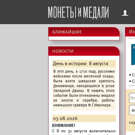
f
ближайшие
Ин
новости
День в истории: 8 августа
В этот день, в 1710 году, русскими
• 
войсками после месячной осады,
была взята шведская крепость
• С
Динамюнде, находящаяся в устье
Западной Двины. В память этого
события были отчеканены медали
из золота и серебра, работы
немецкого гравёра Ф.Г.Мюллера.
03.08.2026
со
ВНИМАНИЕ!
C 8 по 31 августа включительно