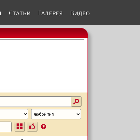
и
Статьи
Галерея
Видео
s
Ъ
?