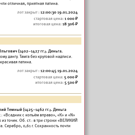
очти отличная, приятная патина.
12:00:30 19.01.2024
1 000
18 306
льгович (1402–1427 гг.). Деньга.
у дангу. Тамга без круговой надписи.
 красивая патина.
12:00:45 19.01.2024
5 000
5 500
й Темный (1425–1462 гг.). Деньга
.: «Всадник с копьём вправо», «К» и «N»
из точек. Об. ст.: в три строки «ВЕЛИКИЙ
 Серебро, 0,61 г. Сохранность почти