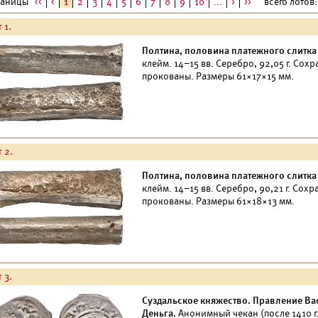
раницы
<<
<
1
2
3
4
5
6
7
8
9
10
...
>
>>
всего лотов:
 1.
Полтина, половина платежного слитка
клейм. 14–15 вв. Серебро, 92,05 г. Сох
прокованы. Размеры 61×17×15 мм.
 2.
Полтина, половина платежного слитка
клейм. 14–15 вв. Серебро, 90,21 г. Сох
прокованы. Размеры 61×18×13 мм.
 3.
Суздальское княжество. Правление Вас
Деньга.
Анонимный чекан (после 1410 г.)